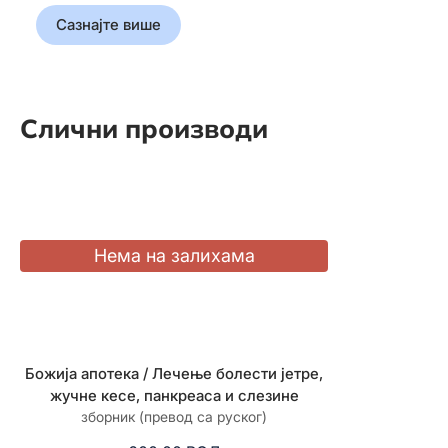
Сазнајте више
Слични производи
Божија апотека / Лечење болести јетре,
Божија апот
жучне кесе, панкреаса и слезине
проти
зборник (превод са руског)
зборник 