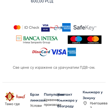
600,00
РСД
6
Све цене су изражене са урачунатим ПДВ-ом.
Књижара у
Брзи
Популарно
Контакт
Земуну
Црквени
линкови
Књижара у
Његошева
Тамо где
производи
Услови
Београду
7,