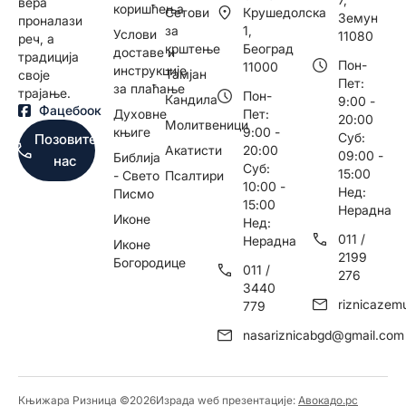
вера
коришћења
Сетови
Крушедолска
Земун
проналази
за
1,
Услови
11080
реч, а
крштење
Београд
доставе и
традиција
Пон-
11000
инструкције
Тамјан
своје
Пет:
за плаћање
трајање.
Пон-
Кандила
9:00 -
Фацебоок
Духовне
Пет:
20:00
Молитвеници
књиге
9:00 -
Суб:
Позовите
Акатисти
20:00
09:00 -
Библија
нас
Суб:
15:00
- Свето
Псалтири
10:00 -
Нед:
Писмо
15:00
Нерадна
Иконе
Нед:
011 /
Нерадна
Иконе
2199
Богородице
011 /
276
3440
riznicaze
779
nasariznicabgd@gmail.com
Књижара Ризница ©️2026
Израда wеб презентације:
Авокадо.рс