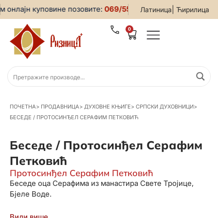
 онлајн куповине позовите:
069/5599-019
• За све информа
|
Латиница
Ћирилица
0
ПОЧЕТНА
>
ПРОДАВНИЦА
>
ДУХОВНЕ КЊИГЕ
>
СРПСКИ ДУХОВНИЦИ
>
БЕСЕДЕ / ПРОТОСИНЂЕЛ СЕРАФИМ ПЕТКОВИЋ
Беседе / Протосинђел Серафим
Петковић
Протосинђел Серафим Петковић
Беседе оца Серафима из манастира Свете Тројице,
Бјеле Воде.
Види више