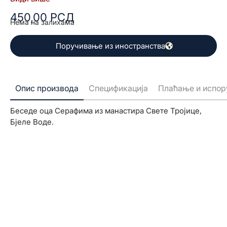
450,00
РСД
Нема на залихама
Поручивање из иностранства
Опис производа
Спецификација
Плаћање и испор
Беседе оца Серафима из манастира Свете Тројице,
Бјеле Воде.
Прошлост у
корицама
Откријте истину која је
обликовала свет