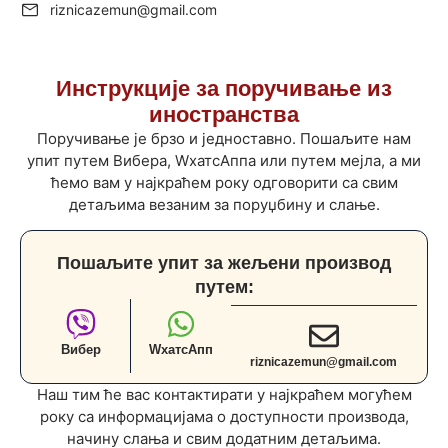
riznicazemun@gmail.com
Инструкције за поручивање из
иностранства
Поручивање је брзо и једноставно. Пошаљите нам
упит путем Вибера, WхатсАппа или путем мејла, а ми
ћемо вам у најкраћем року одговорити са свим
детаљима везаним за поруџбину и слање.
Пошаљите упит за жељени производ
путем:
Вибер
WхатсАпп
riznicazemun@gmail.com
Наш тим ће вас контактирати у најкраћем могућем
року са информацијама о доступности производа,
начину слања и свим додатним детаљима.