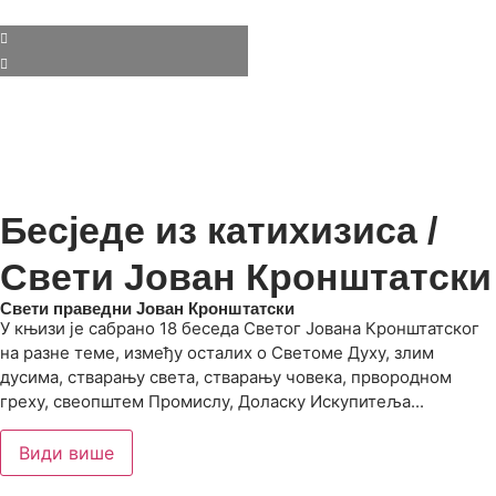
Бесједе из катихизиса /
Свети Јован Кронштатски
Свети праведни Јован Кронштатски
У књизи је сабрано 18 беседа Светог Јована Кронштатског
на разне теме, између осталих о Светоме Духу, злим
дусима, стварању света, стварању човека, првородном
греху, свеопштем Промислу, Доласку Искупитеља...
Види више