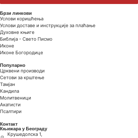
Брзи линкови
Услови коришћења
Услови доставе и инструкције за плаћање
Духовне књиге
Библија - Свето Писмо
Иконе
Иконе Богородице
Популарно
Црквени производи
Сетови за крштење
Тамјан
Кандила
Молитвеници
Акатисти
Псалтири
Контакт
Књижара у Београду
Крушедолска 1,