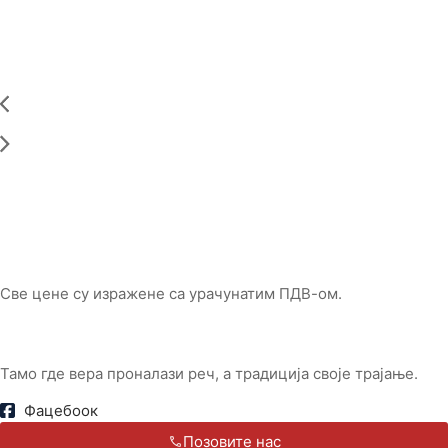
Све цене су изражене са урачунатим ПДВ-ом.
Тамо где вера проналази реч, а традиција своје трајање.
Фацебоок
Позовите нас