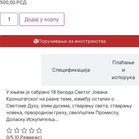
500,00
РСД
Додај у корпу
Поручивање из иностранства
Плаћање
Опис
Спецификација
и
производа
испорука
У књизи је сабрано 18 беседа Светог Јована
Кронштатског на разне теме, између осталих о
Светоме Духу, злим дусима, стварању света, стварању
човека, првородном греху, свеопштем Промислу,
Доласку Искупитеља…
0/5
(0 Ревиеwс)