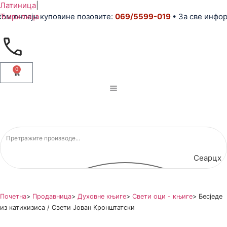
Латиница
|
м онлајн куповине позовите:
Ћирилица
069/5599-019
• За све информ
0
Сеарцх
Почетна
>
Продавница
>
Духовне књиге
>
Свети оци - књиге
>
Бесједе
из катихизиса / Свети Јован Кронштатски