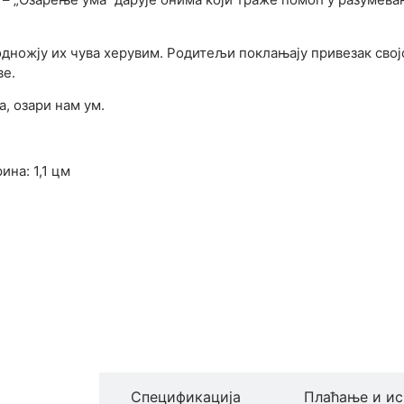
одножју их чува херувим. Родитељи поклањају привезак својо
ве.
, озари нам ум.
ина: 1,1 цм
производа
Спецификација
Плаћање и ис