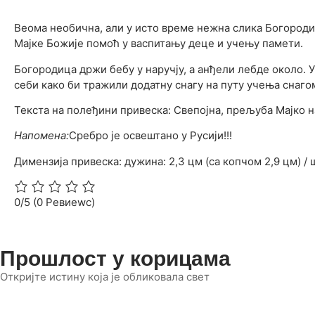
Веома необична, али у исто време нежна слика Богороди
Мајке Божије помоћ у васпитању деце и учењу памети.
Богородица држи бебу у наручју, а анђели лебде около. У
себи како би тражили додатну снагу на путу учења снаго
Текста на полеђини привеска: Свепојна, прељуба Мајко н
Напомена:
Сребро је освештано у Русији!!!
Димензија привеска: дужина: 2,3 цм (са копчом 2,9 цм) / 
0/5
(0 Ревиеwс)
Прошлост у корицама
Откријте истину која је обликовала свет