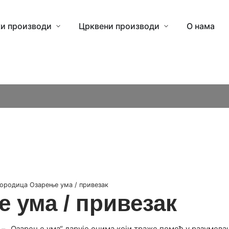
и производи
Црквени производи
О нама
ородица Озарење ума / привезак
 ума / привезак
– „Озарење ума“ дарује онима који траже помоћ у разумева