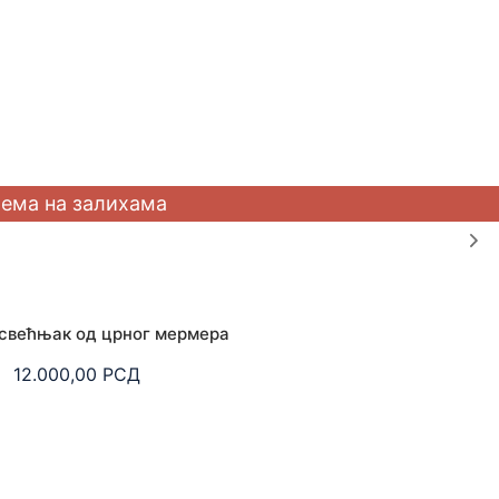
свећњак од црног мермера
12.000,00
РСД