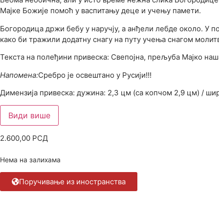
Мајке Божије помоћ у васпитању деце и учењу памети.
Богородица држи бебу у наручју, а анђели лебде около. У п
како би тражили додатну снагу на путу учења снагом молит
Текста на полеђини привеска: Свепојна, прељуба Мајко наша
Напомена:
Сребро је освештано у Русији!!!
Димензија привеска: дужина: 2,3 цм (са копчом 2,9 цм) / шир
Види више
2.600,00
РСД
Нема на залихама
Поручивање из иностранства
Опис 