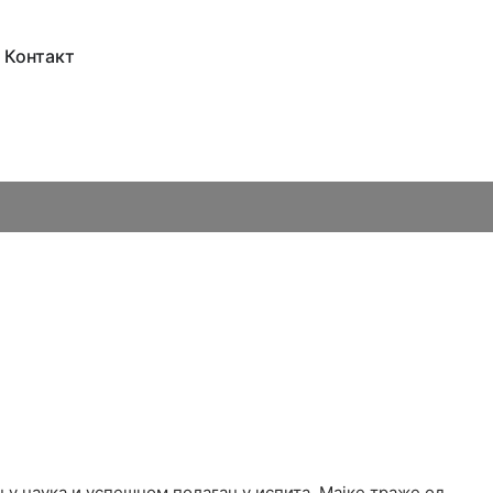
Контакт
њу наука и успешном полагању испита. Мајке траже од