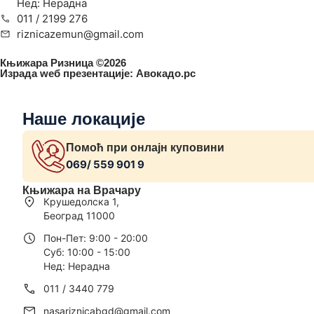
Нед: Нерадна
011 / 2199 276
riznicazemun@gmail.com
Књижара Ризница ©️2026
Израда wеб презентације:
Авокадо.рс
Наше локације
Помоћ при онлајн куповини
069/ 559 901 9
Књижара на Врачару
Крушедолска 1,
Београд 11000
Пон-Пет: 9:00 - 20:00
Суб: 10:00 - 15:00
Нед: Нерадна
011 / 3440 779
nasariznicabgd@gmail.com