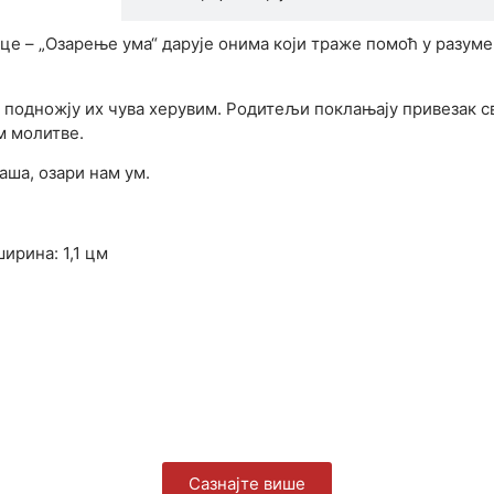
це – „Озарење ума“ дарује онима који траже помоћ у разум
 подножју их чува херувим. Родитељи поклањају привезак сво
м молитве.
аша, озари нам ум.
ширина: 1,1 цм
Сазнајте више