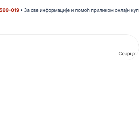
-019
• За све информације и помоћ приликом онлајн куповин
Сеарцх