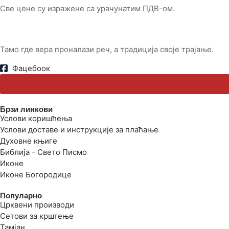
Све цене су изражене са урачунатим ПДВ-ом.
Тамо где вера проналази реч, а традиција своје трајање.
Фацебоок
Брзи линкови
Услови коришћења
Услови доставе и инструкције за плаћање
Духовне књиге
Библија - Свето Писмо
Иконе
Иконе Богородице
Популарно
Црквени производи
Сетови за крштење
Тамјан