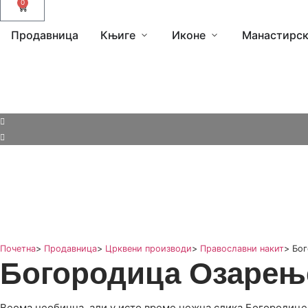
0
Продавница
Књиге
Иконе
Манастирск
Почетна
>
Продавница
>
Црквени производи
>
Православни накит
>
Бог
Богородица Озарење
Веома необична, али у исто време нежна слика Богородице 