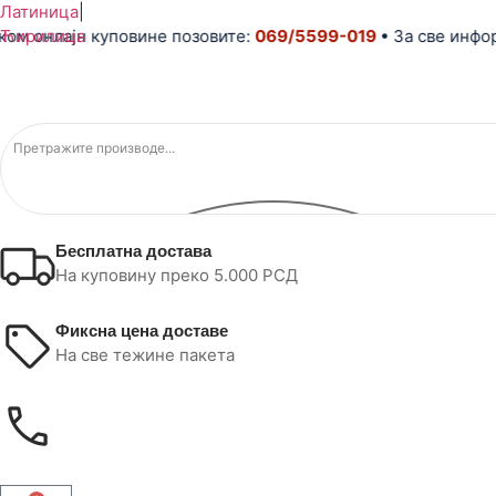
Латиница
|
нлајн куповине позовите:
Ћирилица
069/5599-019
• За све информац
Бесплатна достава
На куповину преко 5.000 РСД
Фиксна цена доставе
На све тежине пакета