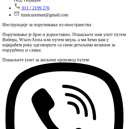
011 / 2199 276
riznicazemun@gmail.com
Инструкције за поручивање из иностранства
Поручивање је брзо и једноставно. Пошаљите нам упит путем
Вибера, WхатсАппа или путем мејла, а ми ћемо вам у
најкраћем року одговорити са свим детаљима везаним за
поруџбину и слање.
Пошаљите упит за жељени производ путем: