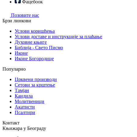
Фацебоок
Позовите нас
Брзи линкови
Услови коришћења
Услови доставе и инструкције за плаћање
Духовне књиге
Библија - Свето Писмо
Иконе
Иконе Богородице
Популарно
Црквени производи
Сетови за крштење
Тамјан
Кандила
Молитвеници
Акатисти
Псалтири
Контакт
Књижара у Београду