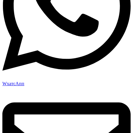
WхатсАпп