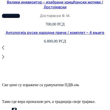
Велики инквизитор – изабрани хришћански мотиви /
Достојевски
Достојевски Ф. М.
Детаљније
700,00
РСД
Антологија руске народне приче / комплет – 4 књиге
6.800,00
РСД
Све цене су изражене са урачунатим ПДВ-ом.
Тамо где вера проналази реч, а традиција своје трајање.