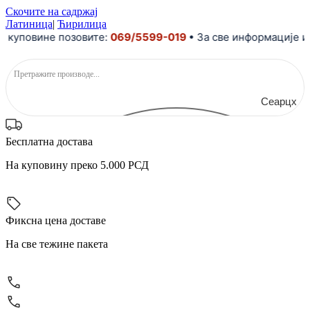
Скочите на садржај
Латиница
|
Ћирилица
овине позовите:
069/5599-019
• За све информације и помо
Сеарцх
Бесплатна достава
На куповину преко 5.000 РСД
Фиксна цена доставе
На све тежине пакета