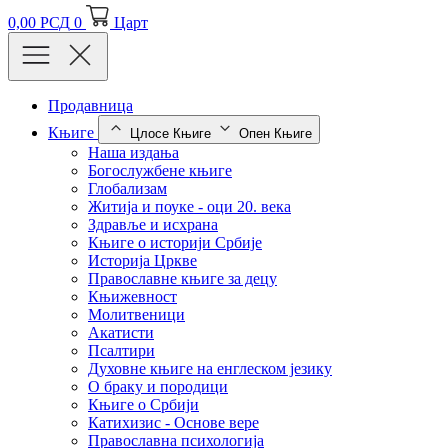
0,00
РСД
0
Царт
Продавница
Књиге
Цлосе Књиге
Опен Књиге
Наша издања
Богослужбене књиге
Глобализам
Житија и поуке - оци 20. века
Здравље и исхрана
Књиге о историји Србије
Историја Цркве
Православне књиге за децу
Књижевност
Молитвеници
Акатисти
Псалтири
Духовне књиге на енглеском језику
О браку и породици
Књиге о Србији
Катихизис - Основе вере
Православна психологија