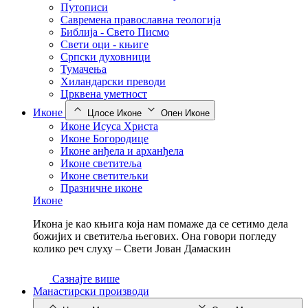
Путописи
Савремена православна теологија
Библија - Свето Писмо
Свети оци - књиге
Српски духовници
Тумачења
Хиландарски преводи
Црквена уметност
Иконе
Цлосе Иконе
Опен Иконе
Иконе Исуса Христа
Иконе Богородице
Иконе анђела и арханђела
Иконе светитеља
Иконе светитељки
Празничне иконе
Иконе
Икона је као књига која нам помаже да се сетимо дела
божијих и светитеља његових. Она говори погледу
колико реч слуху – Свети Јован Дамаскин
Сазнајте више
Манастирски производи