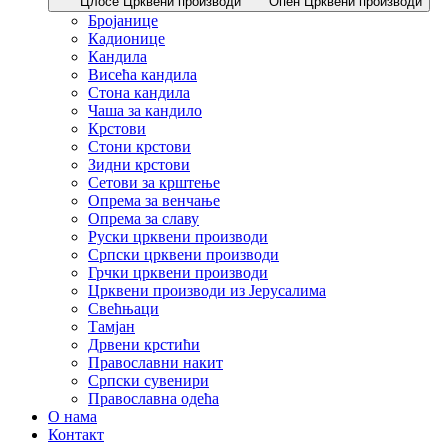
Цлосе Црквени производи
Опен Црквени производи
Бројанице
Кадионице
Кандила
Висећа кандила
Стона кандила
Чаша за кандило
Крстови
Стони крстови
Зидни крстови
Сетови за крштење
Опрема за венчање
Опрема за славу
Руски црквени производи
Српски црквени производи
Грчки црквени производи
Црквени производи из Јерусалима
Свећњаци
Тамјан
Дрвени крстићи
Православни накит
Српски сувенири
Православна одећа
О нама
Контакт