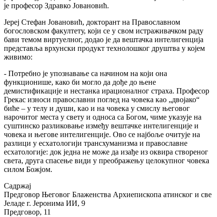
је професор Здравко Јовановић.
Јереј Стефан Јовановић, докторант на Православном
богословском факултету, који се у свом истраживачком раду
бави темом виртуелног, додао је да вештачка интелигенција
представља врхунски продукт технолошког друштва у којем
живимо:
- Потребно је упознавање са начином на који она
функционише, како би могло да дође до њене
демистификације и нестанка ирационалног страха. Професор
Грекас износи православни поглед на човека као „двојако“
биће – у телу и души, као и на човека у смислу његовог
нарочитог места у свету и односа са Богом, чиме указује на
суштинско разликовање између вештачке интелигенције и
човека и његове интелигенције. Ово се најбоље очитује на
разлици у есхатологији трансхуманизма и православне
есхатологије: док једна не може да изађе из оквира створеног
света, друга спасење види у преображењу целокупног човека
силом Божјом.
Садржај
Предговор Његовог Блаженства Архиепископа атинског и све
Јеладе г. Јеронима ИИ, 9
Предговор, 11