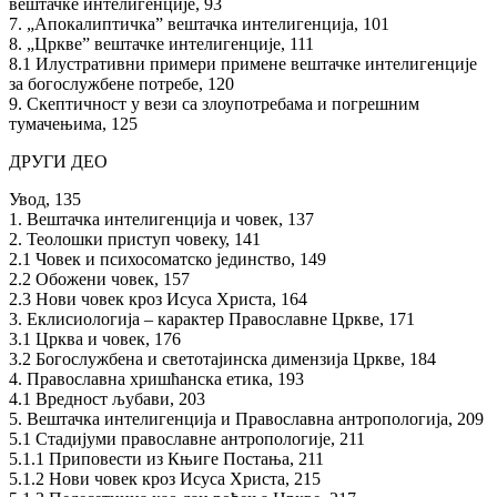
вештачке интелигенције, 93
7. „Апокалиптичка” вештачка интелигенција, 101
8. „Цркве” вештачке интелигенције, 111
8.1 Илустративни примери примене вештачке интелигенције
за богослужбене потребе, 120
9. Скептичност у вези са злоупотребама и погрешним
тумачењима, 125
ДРУГИ ДЕО
Увод, 135
1. Вештачка интелигенција и човек, 137
2. Теолошки приступ човеку, 141
2.1 Човек и психосоматско јединство, 149
2.2 Обожени човек, 157
2.3 Нови човек кроз Исуса Христа, 164
3. Еклисиологија – карактер Православне Цркве, 171
3.1 Црква и човек, 176
3.2 Богослужбена и светотајинска димензија Цркве, 184
4. Православна хришћанска етика, 193
4.1 Вредност љубави, 203
5. Вештачка интелигенција и Православна антропологија, 209
5.1 Стадијуми православне антропологије, 211
5.1.1 Приповести из Књиге Постања, 211
5.1.2 Нови човек кроз Исуса Христа, 215