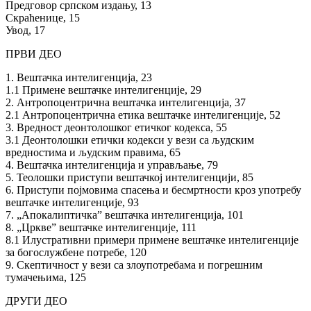
Предговор српском издању, 13
Скраћенице, 15
Увод, 17
ПРВИ ДЕО
1. Вештачка интелигенција, 23
1.1 Примене вештачке интелигенције, 29
2. Антропоцентрична вештачка интелигенција, 37
2.1 Антропоцентрична етика вештачке интелигенције, 52
3. Вредност деонтолошког етичког кодекса, 55
3.1 Деонтолошки етички кодекси у вези са људским
вредностима и људским правима, 65
4. Вештачка интелигенција и управљање, 79
5. Теолошки приступи вештачкој интелигенцији, 85
6. Приступи појмовима спасења и бесмртности кроз употребу
вештачке интелигенције, 93
7. „Апокалиптичка” вештачка интелигенција, 101
8. „Цркве” вештачке интелигенције, 111
8.1 Илустративни примери примене вештачке интелигенције
за богослужбене потребе, 120
9. Скептичност у вези са злоупотребама и погрешним
тумачењима, 125
ДРУГИ ДЕО