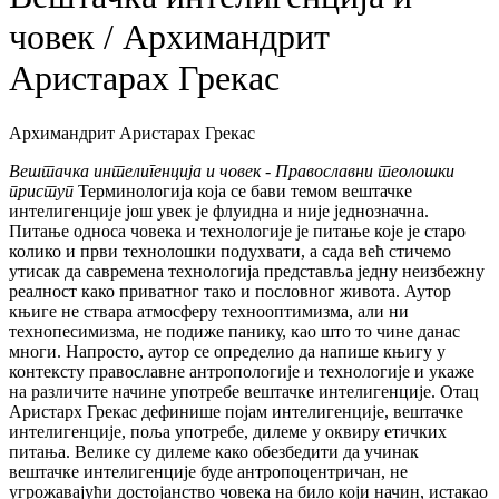
човек / Архимандрит
Аристарах Грекас
Архимандрит Аристарах Грекас
Вештачка интелигенција и човек - Православни теолошки
приступ
Терминологија која се бави темом вештачке
интелигенције још увек је флуидна и није једнозначна.
Питање односа човека и технологије је питање које је старо
колико и први технолошки подухвати, а сада већ стичемо
утисак да савремена технологија представља једну неизбежну
реалност како приватног тако и пословног живота. Аутор
књиге не ствара атмосферу технооптимизма, али ни
технопесимизма, не подиже панику, као што то чине данас
многи. Напросто, аутор се определио да напише књигу у
контексту православне антропологије и технологије и укаже
на различите начине употребе вештачке интелигенције. Отац
Аристарх Грекас дефинише појам интелигенције, вештачке
интелигенције, поља употребе, дилеме у оквиру етичких
питања. Велике су дилеме како обезбедити да учинак
вештачке интелигенције буде антропоцентричан, не
угрожавајући достојанство човека на било који начин, истакао