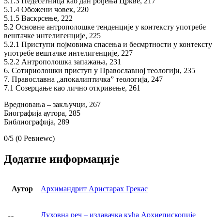
5.1.3 Педесетница као дан рођења Цркве, 217
5.1.4 Обожени човек, 220
5.1.5 Васкрсење, 222
5.2 Основне антрополошке тенденције у контексту употребе
вештачке интелигенције, 225
5.2.1 Приступи појмовима спасења и бесмртности у контексту
употребе вештачке интелигенције, 227
5.2.2 Антрополошка запажања, 231
6. Сотириолошки приступ у Православној теологији, 235
7. Православна „апокалиптичка” теологија, 247
7.1 Созерцање као лично откривење, 261
Вредновања – закључци, 267
Биографија аутора, 285
Библиографија, 289
0/5
(0 Ревиеwс)
Додатне информације
Аутор
Архимандрит Аристарах Грекас
Духовна реч – издавачка кућа Архиепископије