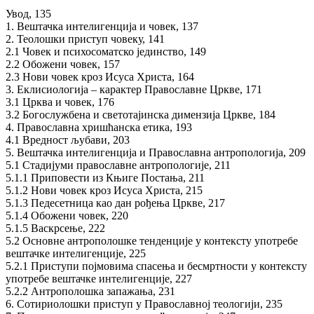
Увод, 135
1. Вештачка интелигенција и човек, 137
2. Теолошки приступ човеку, 141
2.1 Човек и психосоматско јединство, 149
2.2 Обожени човек, 157
2.3 Нови човек кроз Исуса Христа, 164
3. Еклисиологија – карактер Православне Цркве, 171
3.1 Црква и човек, 176
3.2 Богослужбена и светотајинска димензија Цркве, 184
4. Православна хришћанска етика, 193
4.1 Вредност љубави, 203
5. Вештачка интелигенција и Православна антропологија, 209
5.1 Стадијуми православне антропологије, 211
5.1.1 Приповести из Књиге Постања, 211
5.1.2 Нови човек кроз Исуса Христа, 215
5.1.3 Педесетница као дан рођења Цркве, 217
5.1.4 Обожени човек, 220
5.1.5 Васкрсење, 222
5.2 Основне антрополошке тенденције у контексту употребе
вештачке интелигенције, 225
5.2.1 Приступи појмовима спасења и бесмртности у контексту
употребе вештачке интелигенције, 227
5.2.2 Антрополошка запажања, 231
6. Сотириолошки приступ у Православној теологији, 235