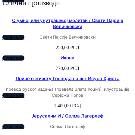
Слични производи
О умној или унутрашњој молитви / Свети Пајсије
Величковски
Свети Пајсије Величковски
Детаљније
250,00
РСД
Икона
Детаљније
770,00
РСД
Приче о животу Господа нашег Исуса Христа
превод руског издања (превела Злата Коцић), илустрације
Серјожа Попов
Детаљније
1.400,00
РСД
Јерусалим И / Селма Лагерлеф
Селма Лагерлеф
Детаљније