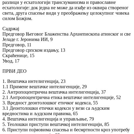
разлици у есхатологији трансхуманизма и православне
есхатологије: док једна не може да изађе из оквира створеног
света, друга спасење види у преображењу целокупног човека
силом Божјом.
Садржај
Предговор Његовог Блаженства Архиепископа атинског и све
Јеладе г. Јеронима ИИ, 9
Предговор, 11
Предговор српском издању, 13
Скраћенице, 15
Увод, 17
ПРВИ ДЕО
1. Вештачка интелигенција, 23
1.1 Примене вештачке интелигенције, 29
2. Антропоцентрична вештачка интелигенција, 37
2.1 Антропоцентрична етика вештачке интелигенције, 52
3. Вредност деонтолошког етичког кодекса, 55
3.1 Деонтолошки етички кодекси у вези са људским
вредностима и људским правима, 65
4. Вештачка интелигенција и управљање, 79
5. Теолошки приступи вештачкој интелигенцији, 85
6. Приступи појмовима спасења и бесмртности кроз употребу