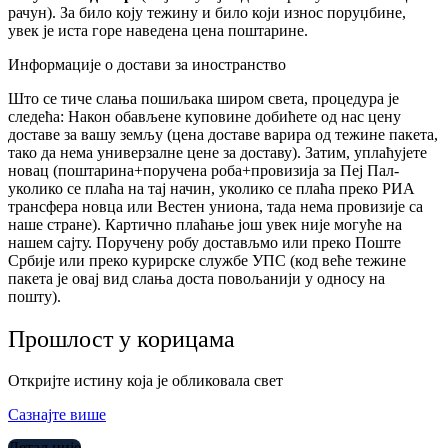
рачун). За било коју тежину и било који износ поруџбине,
увек је иста горе наведена цена поштарине.
Информације о достави за иностранство
Што се тиче слања пошиљака широм света, процедура је
следећа: Након обављене куповине добићете од нас цену
доставе за вашу земљу (цена доставе варира од тежине пакета,
тако да нема универзалне цене за доставу). Затим, уплаћујете
новац (поштарина+поручена роба+провизија за Пеј Пал-
уколико се плаћа на тај начин, уколико се плаћа преко РИА
трансфера новца или Вестен униона, тада нема провизије са
наше стране). Картично плаћање још увек није могуће на
нашем сајту. Поручену робу достављмо или преко Поште
Србије или преко курирске службе УПС (код веће тежине
пакета је овај вид слања доста повољанији у односу на
пошту).
Прошлост у корицама
Откријте истину која је обликовала свет
Сазнајте више
Детаљније