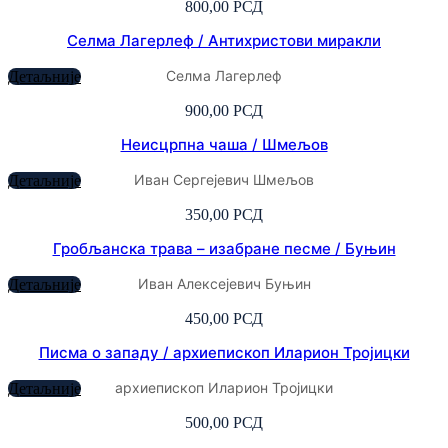
800,00
РСД
Селма Лагерлеф / Антихристови миракли
Селма Лагерлеф
Детаљније
900,00
РСД
Неисцрпна чаша / Шмељов
Иван Сергејевич Шмељов
Детаљније
350,00
РСД
Гробљанска трава – изабране песме / Буњин
Иван Алексејевич Буњин
Детаљније
450,00
РСД
Писма о западу / архиепископ Иларион Тројицки
архиепископ Иларион Тројицки
Детаљније
500,00
РСД