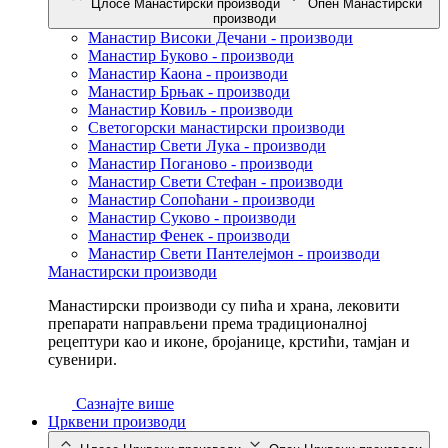
Цлосе Манастирски производи
Опен Манастирски
производи
Манастир Високи Дечани - производи
Манастир Буково - производи
Манастир Каона - производи
Манастир Брњак - производи
Манастир Ковиљ - производи
Светогорски манастирски производи
Манастир Свети Лука - производи
Манастир Поганово - производи
Манастир Свети Стефан - производи
Манастир Сопоћани - производи
Манастир Суково - производи
Манастир Фенек - производи
Манастир Свети Пантелејмон - производи
Манастирски производи
Манастирски производи су пића и храна, лековити
препарати направљени према традиционалној
рецептури као и иконе, бројанице, крстићи, тамјан и
сувенири.
Сазнајте више
Црквени производи