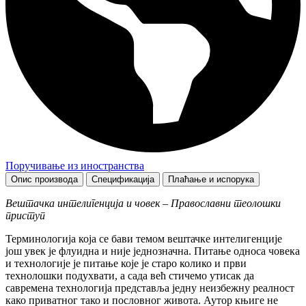
Поручивање из иностранства
Опис производа
Спецификација
Плаћање и испорука
Вештачка интелигенција и човек – Православни теолошки
приступ
Терминологија која се бави темом вештачке интелигенције
још увек је флуидна и није једнозначна. Питање односа човека
и технологије је питање које је старо колико и први
технолошки подухвати, а сада већ стичемо утисак да
савремена технологија представља једну неизбежну реалност
како приватног тако и пословног живота. Аутор књиге не