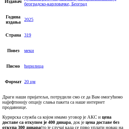
Издавач
београдско-карловачке, Београд
Година
2025
издања
Страна
319
Повез
меки
Писмо
ћирилица
Формат
20 цм
Драги наши пријатељи, потрудили смо се да Вам омогућимо
најјефтинију опцију слања пакета са наше интернет
продавнице.
Курирска служба са којом имамо уговор је АКС и
цена
доставе са откупом је 400 динара
, док је
цена доставе без
откупа 300 динара
(то је случај када се прво уплати новац на