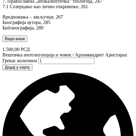
7. Православна „апокалиптичка” теологија, 247
7.1 Созерцање као лично откривење, 261
Вредновања – закључци, 267
Биографија аутора, 285
Библиографија, 289
Види више
1.500,00
РСД
Вештачка интелигенција и човек / Архимандрит Аристарах
Грекас количина
Додај у корпу