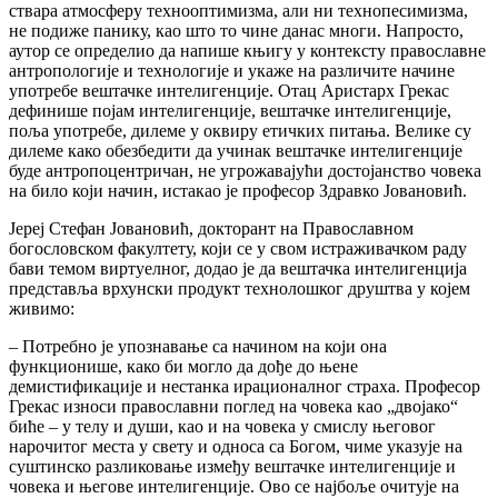
ствара атмосферу технооптимизма, али ни технопесимизма,
не подиже панику, као што то чине данас многи. Напросто,
аутор се определио да напише књигу у контексту православне
антропологије и технологије и укаже на различите начине
употребе вештачке интелигенције. Отац Аристарх Грекас
дефинише појам интелигенције, вештачке интелигенције,
поља употребе, дилеме у оквиру етичких питања. Велике су
дилеме како обезбедити да учинак вештачке интелигенције
буде антропоцентричан, не угрожавајући достојанство човека
на било који начин, истакао је професор Здравко Јовановић.
Јереј Стефан Јовановић, докторант на Православном
богословском факултету, који се у свом истраживачком раду
бави темом виртуелног, додао је да вештачка интелигенција
представља врхунски продукт технолошког друштва у којем
живимо:
– Потребно је упознавање са начином на који она
функционише, како би могло да дође до њене
демистификације и нестанка ирационалног страха. Професор
Грекас износи православни поглед на човека као „двојако“
биће – у телу и души, као и на човека у смислу његовог
нарочитог места у свету и односа са Богом, чиме указује на
суштинско разликовање између вештачке интелигенције и
човека и његове интелигенције. Ово се најбоље очитује на