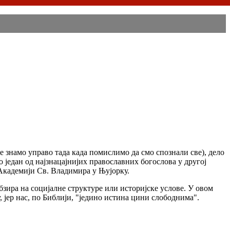
е знамо управо тада када помислимо да смо спознали све), дело
 један од најзнацајнијих православних богослова у другој
 Академији Св. Владимира у Њујорку.
бзира на социјалне структуре или историјске услове. У овом
у, јер нас, по Библији, "једино истина цини слободнима".