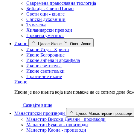
Савремена православна теологија
Библија - Свето Писмо
Свети оци - књиге
Српски духовници
Тумачења
Хиландарски преводи
Црквена уметност
Иконе
Цлосе Иконе
Опен Иконе
Иконе Исуса Христа
Иконе Богородице
Иконе анђела и арханђела
Иконе светитеља
Иконе светитељки
Празничне иконе
Иконе
Икона је као књига која нам помаже да се сетимо дела б
Сазнајте више
Манастирски производи
Цлосе Манастирски производи
Манастир Високи Дечани - производи
Манастир Буково - производи
Манастир Каона - производи