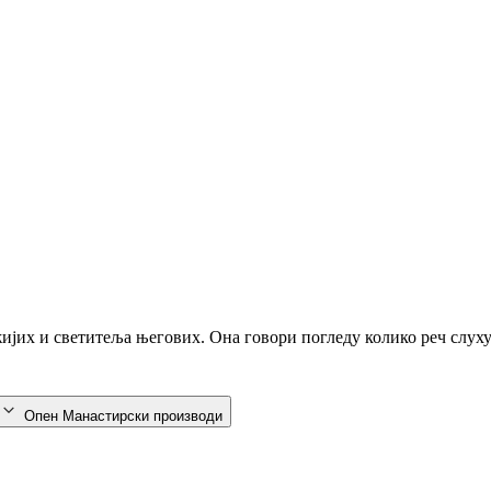
ожијих и светитеља његових. Она говори погледу колико реч слух
Опен Манастирски производи