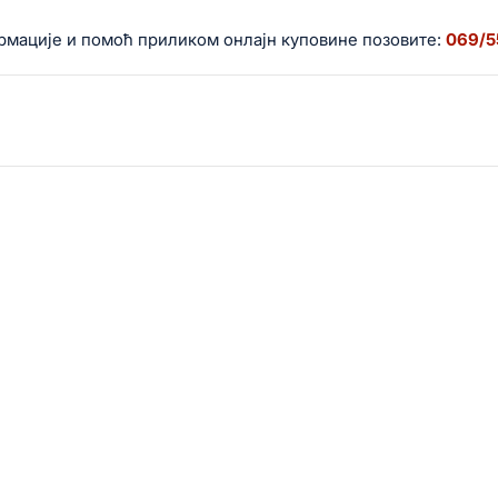
ије и помоћ приликом онлајн куповине позовите:
069/5599-