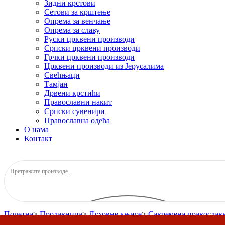
Зидни крстови
Сетови за крштење
Опрема за венчање
Опрема за славу
Руски црквени производи
Српски црквени производи
Грчки црквени производи
Црквени производи из Јерусалима
Свећњаци
Тамјан
Дрвени крстићи
Православни накит
Српски сувенири
Православна одећа
О нама
Контакт
Почетна
>
Продавница
>
Духовне књиге
>
Савремена православн