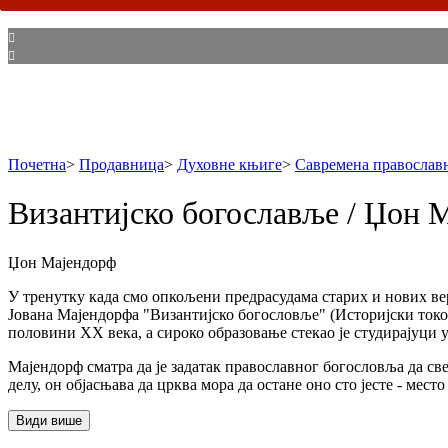
Почетна
>
Продавница
>
Духовне књиге
>
Савремена православн
Византијско богославље / Џон 
Џон Мајендорф
У тренутку када смо опкољени предрасудама старих и нових вер
Јована Мајендорфа "Византијско богословље" (Историјски токови
половини XX века, а сироко образовање стекао је студирајуци 
Мајендорф сматра да је задатак православног богословља да све
делу, он објасњава да црква мора да остане оно сто јесте - мес
Види више