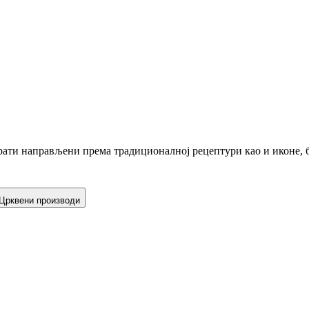
ати направљени према традиционалној рецептури као и иконе, б
Црквени производи