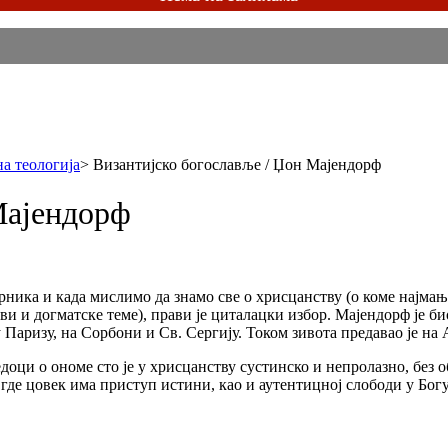
а теологија
>
Византијско богославље / Џон Мајендорф
Мајендорф
ника и када мислимо да знамо све о хрисцанству (о коме најмањ
 и догматске теме), прави је циталацки избор. Мајендорф је био
у Паризу, на Сорбони и Св. Сергију. Током зивота предавао је на
доци о ономе сто је у хрисцанству сустинско и непролазно, без о
то где цовек има приступ истини, као и аутентицној слободи у Бог