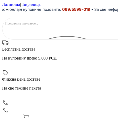
Скочите
Латиница
|
Ћирилица
на
онлајн куповине позовите:
069/5599-019
• За све информац
садржај
Бесплатна достава
На куповину преко 5.000 РСД
Фиксна цена доставе
На све тежине пакета