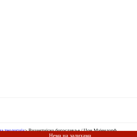
а теологија
>
Византијско богославље / Џон Мајендорф