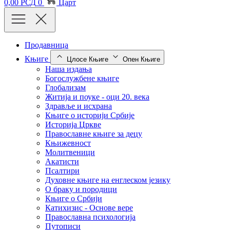
0,00
РСД
0
Царт
Продавница
Књиге
Цлосе Књиге
Опен Књиге
Наша издања
Богослужбене књиге
Глобализам
Житија и поуке - оци 20. века
Здравље и исхрана
Књиге о историји Србије
Историја Цркве
Православне књиге за децу
Књижевност
Молитвеници
Акатисти
Псалтири
Духовне књиге на енглеском језику
О браку и породици
Књиге о Србији
Катихизис - Основе вере
Православна психологија
Путописи