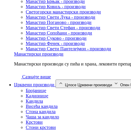
Манастир Брњак - производи
Манастир Ковиљ - производи
Светогорски манастирски производи
Манастир Свети Лука - производи
Манастир Поганово - производи
Манастир Свети Стефан - производи
Манастир Сопоћани - производи
Манастир Суково - производи
Манастир Фенек - производи
Манастир Свети Пантелејмон - производи
Манастирски производи
Манастирски производи су пића и храна, лековити препар
Сазнајте више
Црквени производи
Цлосе Црквени производи
Опен 
Бројанице
Кадионице
Кандила
Висећа кандила
Стона кандила
Чаша за кандило
Крстови
Стони крстови