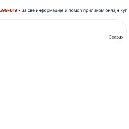
019
• За све информације и помоћ приликом онлајн куповине
Сеарцх