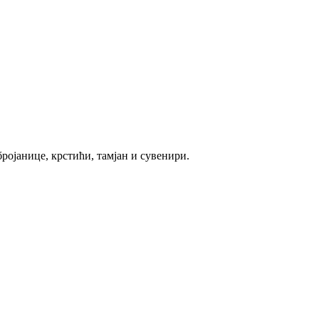
ројанице, крстићи, тамјан и сувенири.