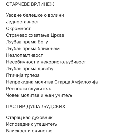
СТАРЧЕВЕ ВРЛИНЕЖ
Уводне белешке о врлини
Једноставност
Скромност
Страчево схватање Цркве
Љубав према Богу
Љубав према ближњем
Незлопамтивост
Несебичност и некористољубивост
Љубав према дрвећу
Птичија трпеза
Непрекидна молитва Старца Амфилохија
Ревности служитељ
Човек молитве и њен учитељ
ПАСТИР ДУША ЉУДСКИХ
Старац као духовник
Исповедник утешитељ
Блискост и очинство