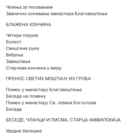
Чежња за тиховањем
Званично оснивање манастира Благовештење
БЛАЖЕНА КОНЧИНА
Четири поруке
Болест
Свештене руке
Виђења
Завештања
Старчева кончина у миру
ПРЕНОС СВЕТИХ МОШТИЈУ ИЗ ГРОБА
Помен у манастиру Благовештење
Беседе на помену
Помен у манастиру Св. Јована Богослова
Беседа
БЕСЕДЕ, ЧЛАНЦИ И ПИСМА, СТАРЦА АМФИЛОХИЈА
Уводне белешке