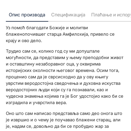
Опис производа
Спецификација
Плаћање и испор
Уз помоћ благодати Божије и молитви
блаженопочившег старца Амфилохија, привело се
крају и ово дело.
Трудио сам се, колико год су ми допуштале
могућности, да представим у њему преподобни живот
и оставштину незаборавног оца, у оквирима
историјских околности његовог времена. Осим тога,
проценио сам да је сврсисходно да у ову књигу
уврстим веродостојна сведочења и духовна искуства
веродостојних људи који су га познавали, као и
чудесна знамења којима га је Бог удостојио како би се
изградила и учврстила вера.
Оно што сам написао представља само део онога што
је извршио и о чему је поучавао блажени старац, али
је, надам се, довољно да би се пробудио жар за