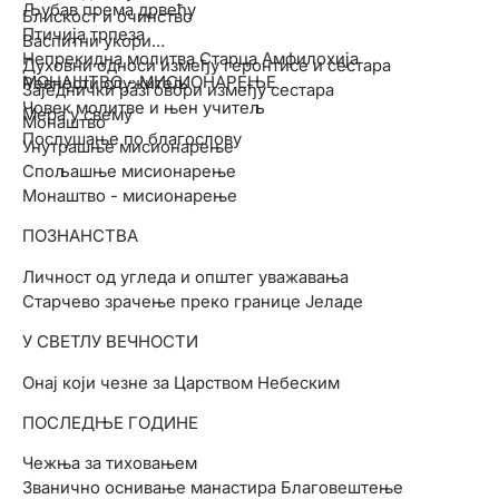
Љубав према дрвећу
Блискост и очинство
Птичија трпеза
Васпитни укори
Непрекидна молитва Старца Амфилохија
Духовни односи између геронтисе и сестара
МОНАШТВО - МИСИОНАРЕЊЕ
Ревности служитељ
Заједнички разговори између сестара
Човек молитве и њен учитељ
Мера у свему
Монаштво
Послушање по благослову
Унутрашње мисионарење
Спољашње мисионарење
Монаштво - мисионарење
ПОЗНАНСТВА
Личност од угледа и општег уважавања
Старчево зрачење преко границе Јеладе
У СВЕТЛУ ВЕЧНОСТИ
Онај који чезне за Царством Небеским
ПОСЛЕДЊЕ ГОДИНЕ
Чежња за тиховањем
Званично оснивање манастира Благовештење