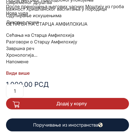
савременог друштва
После преношења његових часних Моштију из гроба
Важност Хришћанског васпитања у породици
Нова чуда
Одупирање искушењима
Духовне поуке
СЕЋАЊА НА СТАРЦА АМФИЛОХИЈА
Сећања на Старца Амфилохија
Разговори о Старцу Амфилохију
Завршна реч
Хронологија
Напомене
Види више
1.000,00
РСД
Додај у корпу
Поручивање из иностранства