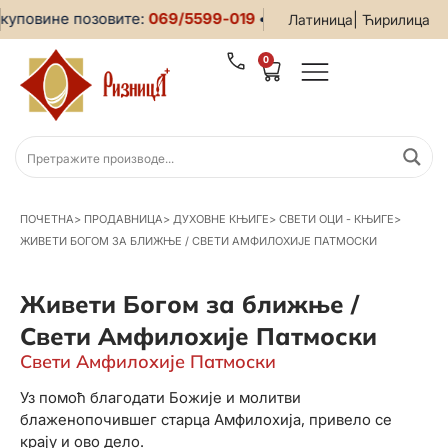
вине позовите:
069/5599-019
• За све информације и помоћ
|
Латиница
Ћирилица
0
ПОЧЕТНА
>
ПРОДАВНИЦА
>
ДУХОВНЕ КЊИГЕ
>
СВЕТИ ОЦИ - КЊИГЕ
>
ЖИВЕТИ БОГОМ ЗА БЛИЖЊЕ / СВЕТИ АМФИЛОХИЈЕ ПАТМОСКИ
Живети Богом за ближње /
Свети Амфилохије Патмоски
Свети Амфилохије Патмоски
Уз помоћ благодати Божије и молитви
блаженопочившег старца Амфилохија, привело се
крају и ово дело.