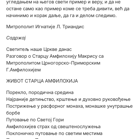
угледањем на његов свети пример и веру, и да не
остане само као пример коме се треба дивити, већ да
начинимо и корак даље, да га и делом следимо.
Митрополит Игнатије Л. Триандис
Садржај
Светитељ наше Цркве данас
Разговор о Старцу Амфилохију Макрису са
Митрополитом Црногорско-Приморским
Г.Амфилохијем
ЖИВОТ СТАРЦА АМФИЛОХИЈА
Порекло, породична средина
Најраније детињство, крштење и духовно руковођење
Пострижење у расфорног монаха, монашке унутрашње
борбе
Путовање по Светој Гори
Амфилохијев страх од свештенослужења
Поклоничко путовање по светим местима