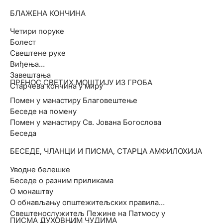
БЛАЖЕНА КОНЧИНА
Четири поруке
Болест
Свештене руке
Виђења
Завештања
ПРЕНОС СВЕТИХ МОШТИЈУ ИЗ ГРОБА
Старчева кончина у миру
Помен у манастиру Благовештење
Беседе на помену
Помен у манастиру Св. Јована Богослова
Беседа
БЕСЕДЕ, ЧЛАНЦИ И ПИСМА, СТАРЦА АМФИЛОХИЈА
Уводне белешке
Беседе о разним приликама
О монаштву
О обнављању општежитељских правила
Свештенослужитељ Пежине на Патмосу у
ПИСМА ДУХОВНИМ ЧУДИМА