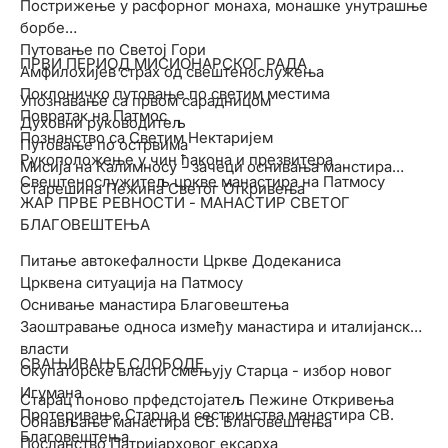
Пострижење у расфорног монаха, монашке унутрашње
борбе
Путовање по Светој Гори
ПРВИ ПЕРИОД МИСИОНАРСКОГ РАДА
Амфилохијев страх од свештенослужења
Поклоничко путовање по светим местима
Упознавање са првом сарадницом
Повратак на Патмос
Духовни руководитељ
Познанство са Светим Нектаријем
Путовање по острвима
Рукоположење у чин ђакона и презвитера
Мисија на Калимносу - зачеци оснивања манстира
Свештенослужитељ цркве манастира на Патмосу
Старешина Пежина Светог Откривења
ЖАР ПРВЕ РЕВНОСТИ - МАНАСТИР СВЕТОГ
БЛАГОВЕШТЕЊА
Питање автокефалности Цркве Додеканиса
Црквена ситуација на Патмосу
Оснивање манастира Благовештења
Заоштравање односа између манастира и италијанских
власти
СВАЊИВАЊЕ СЛОБОДЕ
Окупаторске власти смењују Старца - избор новог
Игумана
Старац поново прфедстојатељ Пежине Откривења
Протеривање Старца и сестринства манастира СВ.
Обнављање манастира СВ. Благовештења
Благовештења
Посланство Патријарховог ексарха