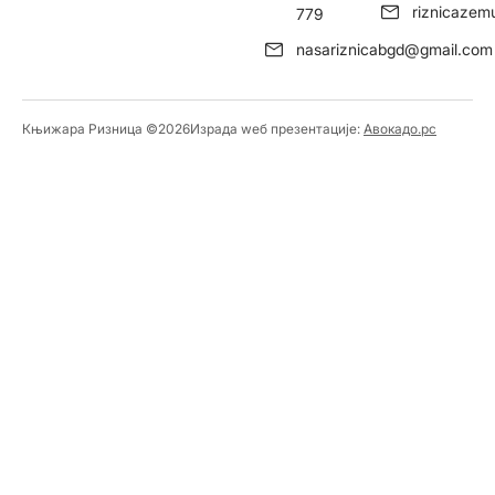
riznicaze
779
nasariznicabgd@gmail.com
Књижара Ризница ©️2026
Израда wеб презентације:
Авокадо.рс