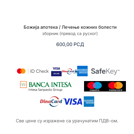
Божија апотека / Лечење кожних болести
зборник (превод са руског)
600,00
РСД
Све цене су изражене са урачунатим ПДВ-ом.