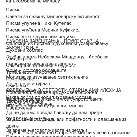
катакомбама на Милосу
Писма
Савети за снажну мисионарску активност
Писма упућена Ники Кутелас
Писма упућена Марики Куфакис
Писма утехе духовним чедима
ДУХОВНА ЗАВЕШТАЊА - ПОУКЕ СТАРЦА
Одломци из писама о духовном усавршавању
АМФИЛОХИЈА
Духовни компас
Љубав према Небеском Младенцу - борба за
Уводна реч
стивцањем неувенивог венца
Самопреиспитивање - будност
Срце - Исусово боравиште
Трпељивост и кротост
Молитва за изучавање светих књига
Покоравање
Да се посаветујемо
Смирење
СВЕДОЧЕЊА О СВЕТОСТИ СТАРЦА АМФИЛОХИЈА
Моћ молитве
Побожност, најважнија духовна особина
Каква добра доноси тиховање у осами
Ђавоље мисли и како им се супротставити
Уводне белешке
Духовно наоружање
Рђаве посмисли су ђавоље мисли
Сведочења
Да не дајемо повода ђавољу да нам приђе
ЧУДЕСНА ЗНАМЕЊА
За нас саме оскудица, али пријатности и олакшања за
друге
За време његовог живота на земљи
Љубав - заједништво Старчеве мисли у вези са кризом
После његовог преподобногупокојења