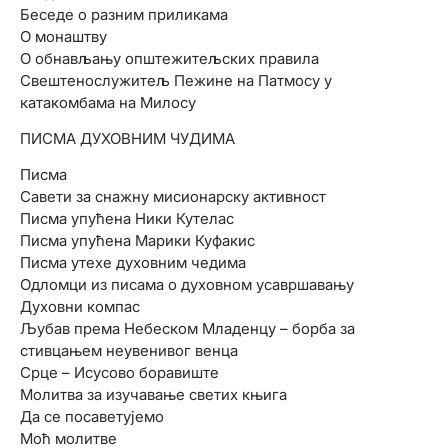
Беседе о разним приликама
О монаштву
О обнављању општежитељских правила
Свештенослужитељ Пежине на Патмосу у
катакомбама на Милосу
ПИСМА ДУХОВНИМ ЧУДИМА
Писма
Савети за снажну мисионарску активност
Писма упућена Ники Кутелас
Писма упућена Марики Куфакис
Писма утехе духовним чедима
Одломци из писама о духовном усавршавању
Духовни компас
Љубав према Небеском Младенцу – борба за
стивцањем неувенивог венца
Срце – Исусово боравиште
Молитва за изучавање светих књига
Да се посаветујемо
Моћ молитве