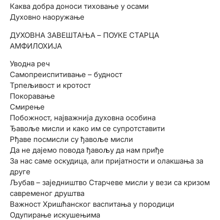
Каква добра доноси тиховање у осами
Духовно наоружање
ДУХОВНА ЗАВЕШТАЊА – ПОУКЕ СТАРЦА
АМФИЛОХИЈА
Уводна реч
Самопреиспитивање – будност
Трпељивост и кротост
Покоравање
Смирење
Побожност, најважнија духовна особина
Ђавоље мисли и како им се супротставити
Рђаве посмисли су ђавоље мисли
Да не дајемо повода ђавољу да нам приђе
За нас саме оскудица, али пријатности и олакшања за
друге
Љубав – заједништво Старчеве мисли у вези са кризом
савременог друштва
Важност Хришћанског васпитања у породици
Одупирање искушењима