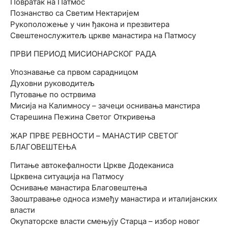
Повратак на Патмос
Познанство са Светим Нектаријем
Рукоположење у чин ђакона и презвитера
Свештенослужитељ цркве манастира на Патмосу
ПРВИ ПЕРИОД МИСИОНАРСКОГ РАДА
Упознавање са првом сарадницом
Духовни руководитељ
Путовање по острвима
Мисија на Калимносу – зачеци оснивања манстира
Старешина Пежина Светог Откривења
ЖАР ПРВЕ РЕВНОСТИ – МАНАСТИР СВЕТОГ
БЛАГОВЕШТЕЊА
Питање автокефалности Цркве Додеканиса
Црквена ситуација на Патмосу
Оснивање манастира Благовештења
Заоштравање односа између манастира и италијанских
власти
Окупаторске власти смењују Старца – избор новог