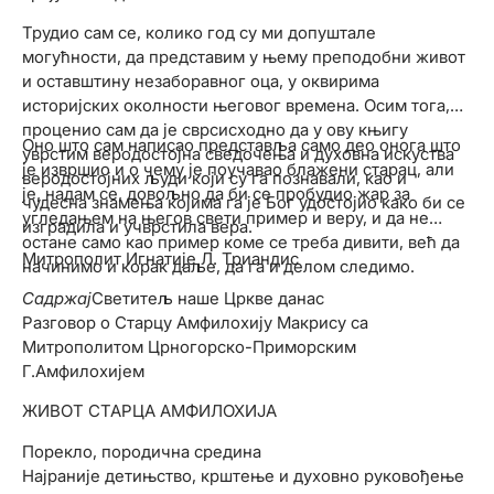
Трудио сам се, колико год су ми допуштале
могућности, да представим у њему преподобни живот
и оставштину незаборавног оца, у оквирима
историјских околности његовог времена. Осим тога,
проценио сам да је сврсисходно да у ову књигу
Оно што сам написао представља само део онога што
уврстим веродостојна сведочења и духовна искуства
је извршио и о чему је поучавао блажени старац, али
веродостојних људи који су га познавали, као и
је, надам се, довољно да би се пробудио жар за
чудесна знамења којима га је Бог удостојио како би се
угледањем на његов свети пример и веру, и да не
изградила и учврстила вера.
остане само као пример коме се треба дивити, већ да
Митрополит Игнатије Л. Триандис
начинимо и корак даље, да га и делом следимо.
Садржај
Светитељ наше Цркве данас
Разговор о Старцу Амфилохију Макрису са
Митрополитом Црногорско-Приморским
Г.Амфилохијем
ЖИВОТ СТАРЦА АМФИЛОХИЈА
Порекло, породична средина
Најраније детињство, крштење и духовно руковођење