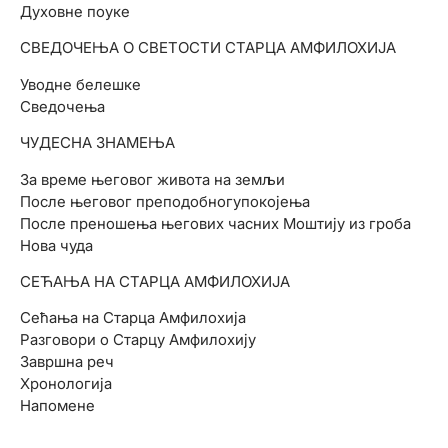
Духовне поуке
СВЕДОЧЕЊА О СВЕТОСТИ СТАРЦА АМФИЛОХИЈА
Уводне белешке
Сведочења
ЧУДЕСНА ЗНАМЕЊА
За време његовог живота на земљи
После његовог преподобногупокојења
После преношења његових часних Моштију из гроба
Нова чуда
СЕЋАЊА НА СТАРЦА АМФИЛОХИЈА
Сећања на Старца Амфилохија
Разговори о Старцу Амфилохију
Завршна реч
Хронологија
Напомене