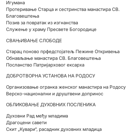
Игумана
Протеривање Старца и сестринства манастира СВ.
Благовештења
Позив за повратак из изгнанства
Служење у храму Пресвете Богородице
СВАЊИВАЊЕ СЛОБОДЕ
Старац поново прфедстојатељ Пежине Откривења
Обнављање манастира СВ. Благовештења
Посланство Патријарховог ексарха
ДОБРОТВОРНА УСТАНОВА НА РОДОСУ
Организовање огранка женског манастира на Родосу
Верско-национални и друштвени допринос
ОБЛИКОВАЊЕ ДУХОВНИХ ПОСЛЕНИКА
Духовни Рад међу младима
Драгоцени савети
Скит „Кувари“, расадник духовних младица