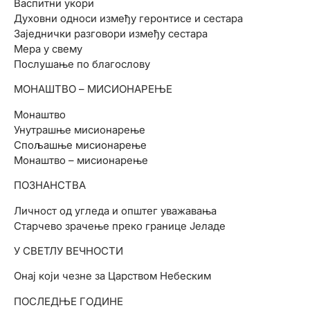
Васпитни укори
Духовни односи између геронтисе и сестара
Заједнички разговори између сестара
Мера у свему
Послушање по благослову
МОНАШТВО – МИСИОНАРЕЊЕ
Монаштво
Унутрашње мисионарење
Спољашње мисионарење
Монаштво – мисионарење
ПОЗНАНСТВА
Личност од угледа и општег уважавања
Старчево зрачење преко границе Јеладе
У СВЕТЛУ ВЕЧНОСТИ
Онај који чезне за Царством Небеским
ПОСЛЕДЊЕ ГОДИНЕ