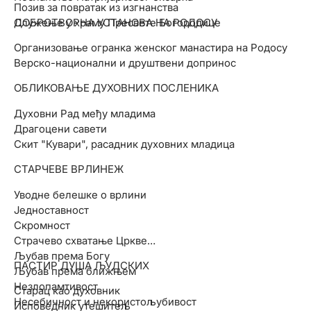
Позив за повратак из изгнанства
ДОБРОТВОРНА УСТАНОВА НА РОДОСУ
Служење у храму Пресвете Богородице
Организовање огранка женског манастира на Родосу
Верско-национални и друштвени допринос
ОБЛИКОВАЊЕ ДУХОВНИХ ПОСЛЕНИКА
Духовни Рад међу младима
Драгоцени савети
Скит "Кувари", расадник духовних младица
СТАРЧЕВЕ ВРЛИНЕЖ
Уводне белешке о врлини
Једноставност
Скромност
Страчево схватање Цркве
Љубав према Богу
ПАСТИР ДУША ЉУДСКИХ
Љубав према ближњем
Незлопамтивост
Старац као духовник
Несебичност и некористољубивост
Исповедник утешитељ