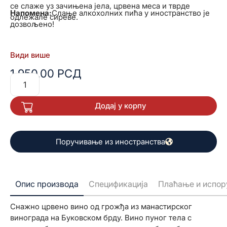
се слаже уз зачињена јела, црвена меса и тврде
Напомена:
Слање алкохолних пића у иностранство је
одлежале сиреве.
дозвољено!
Види више
1.950,00
РСД
Додај у корпу
Поручивање из иностранства
Опис производа
Спецификација
Плаћање и испор
Снажно црвено вино од грожђа из манастирског
винограда на Буковском брду. Вино пуног тела с