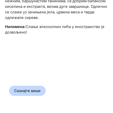
нежним, баршунастим танинима, са добрим балансом
киселина и екстракта, веома дуге завршнице. Одлично
се слаже уз зачињена јела, црвена меса и тврде
одлежале сиреве.
Напомена:
Слање алкохолних пића у иностранство је
дозвољено!
Прошлост у
корицама
Откријте истину која је
обликовала свет
Сазнајте више