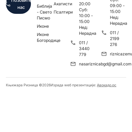
Позовите
Акатисти
20:00
09:00 -
Библија
нас
Суб:
15:00
- Свето
Псалтири
10:00 -
Нед:
Писмо
15:00
Нерадна
Иконе
Нед:
011 /
Нерадна
Иконе
2199
Богородице
011 /
276
3440
riznicaze
779
nasariznicabgd@gmail.com
Књижара Ризница ©️2026
Израда wеб презентације:
Авокадо.рс