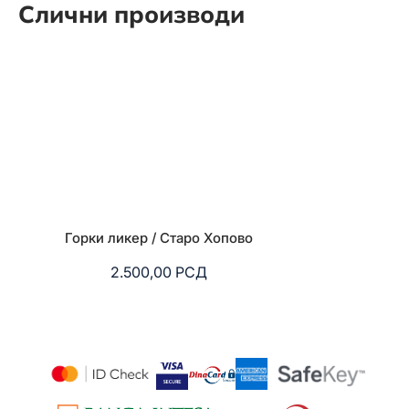
Слични производи
Горки ликер / Старо Хопово
Стефалаз ме
2.500,00
РСД
3.