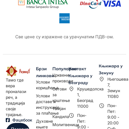
Све цене су изражене са урачунатим ПДВ-ом.
Књижара у
Брзи
Популарно
Контакт
Земуну
Црквени
линкови
Књижара у
Његошева
Тамо где
производи
Услови
Београду
7,
вера
коришћења
Сетови
Крушедолска
Земун
проналази
за
1,
Услови
11080
реч, а
крштење
Београд
доставе и
традиција
Пон-
11000
инструкције
Тамјан
своје
Пет:
за плаћање
трајање.
Пон-
Кандила
9:00 -
Фацебоок
Духовне
Пет:
20:00
Молитвеници
књиге
9:00 -
Суб: