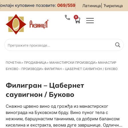
нлајн куповине позовите:
069/5599-019
• За све информаци
|
Латиница
Ћирилица
0
ПОЧЕТНА
>
ПРОДАВНИЦА
>
МАНАСТИРСКИ ПРОИЗВОДИ
>
МАНАСТИР
БУКОВО - ПРОИЗВОДИ
>
ФИЛИГРАН – ЦАБЕРНЕТ САУВИГНОН / БУКОВО
Филигран – Цабернет
саувигнон / Буково
Снажно црвено вино од грожђа из манастирског
винограда на Буковском брду. Вино пуног тела с
нежним, баршунастим танинима, са добрим балансом
киселина и екстракта, веома дуге завршнице. Одлично