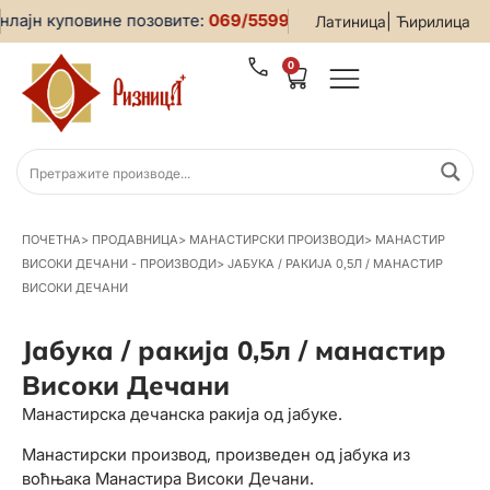
лајн куповине позовите:
069/5599-019
• За све информациј
|
Латиница
Ћирилица
0
ПОЧЕТНА
>
ПРОДАВНИЦА
>
МАНАСТИРСКИ ПРОИЗВОДИ
>
МАНАСТИР
ВИСОКИ ДЕЧАНИ - ПРОИЗВОДИ
>
ЈАБУКА / РАКИЈА 0,5Л / МАНАСТИР
ВИСОКИ ДЕЧАНИ
Јабука / ракија 0,5л / манастир
Високи Дечани
Манастирска дечанска ракија од јабуке.
Манастирски производ, произведен од јабука из
воћњака Манастира Високи Дечани.