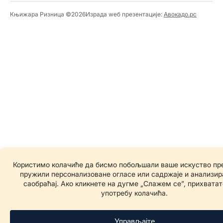
Књижара Ризница ©️2026
Израда wеб презентације:
Авокадо.рс