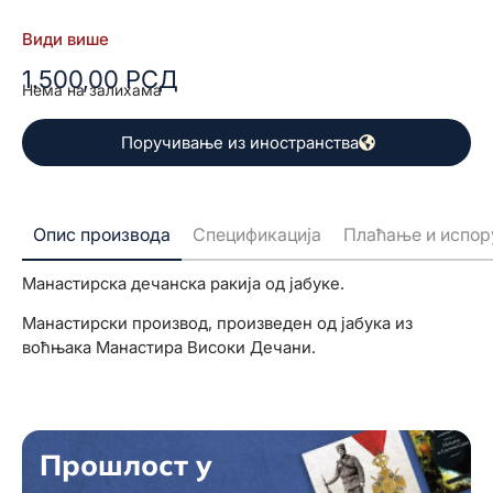
Види више
1.500,00
РСД
Нема на залихама
Поручивање из иностранства
Опис производа
Спецификација
Плаћање и испор
Манастирска дечанска ракија од јабуке.
Манастирски производ, произведен од јабука из
воћњака Манастира Високи Дечани.
Прошлост у