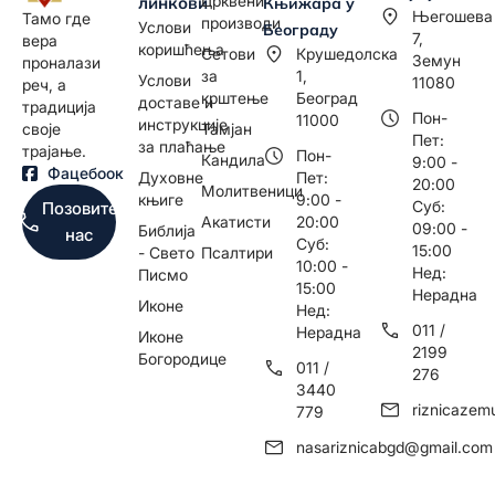
Црквени
линкови
Књижара у
Његошева
Тамо где
производи
Услови
Београду
7,
вера
коришћења
Сетови
Крушедолска
Земун
проналази
за
1,
Услови
11080
реч, а
крштење
Београд
доставе и
традиција
Пон-
11000
инструкције
Тамјан
своје
Пет:
за плаћање
трајање.
Пон-
Кандила
9:00 -
Фацебоок
Духовне
Пет:
20:00
Молитвеници
књиге
9:00 -
Суб:
Позовите
Акатисти
20:00
09:00 -
Библија
нас
Суб:
15:00
- Свето
Псалтири
10:00 -
Нед:
Писмо
15:00
Нерадна
Иконе
Нед:
011 /
Нерадна
Иконе
2199
Богородице
011 /
276
3440
riznicaze
779
nasariznicabgd@gmail.com