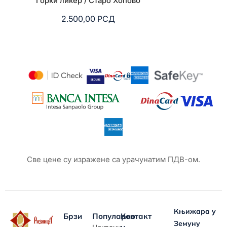
Горки ликер / Старо Хопово
Стефалаз ме
2.500,00
РСД
3.
Све цене су изражене са урачунатим ПДВ-ом.
Књижара у
Брзи
Популарно
Контакт
Земуну