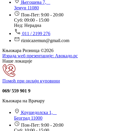
Његошева 7,
Земун 11080
Пон-Пет: 9:00 - 20:00
Суб: 09:00 - 15:00
Нед: Нерадна
011 / 2199 276
riznicazemun@gmail.com
Књижара Ризница ©️2026
Израда wеб презентације:
Авокадо.рс
Наше локације
Помоћ при онлајн куповини
069/ 559 901 9
Књижара на Врачару
Крушедолска 1,
Београд 11000
Пон-Пет: 9:00 - 20:00
Суб: 10:00 - 15:00