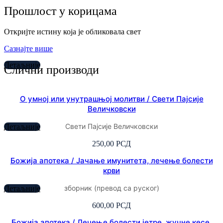
Прошлост у корицама
Откријте истину која је обликовала свет
Сазнајте више
Детаљније
Слични производи
О умној или унутрашњој молитви / Свети Пајсије
Величковски
Свети Пајсије Величковски
Детаљније
250,00
РСД
Божија апотека / Јачање имунитета, лечење болести
крви
зборник (превод са руског)
Детаљније
600,00
РСД
Божија апотека / Лечење болести јетре, жучне кесе,