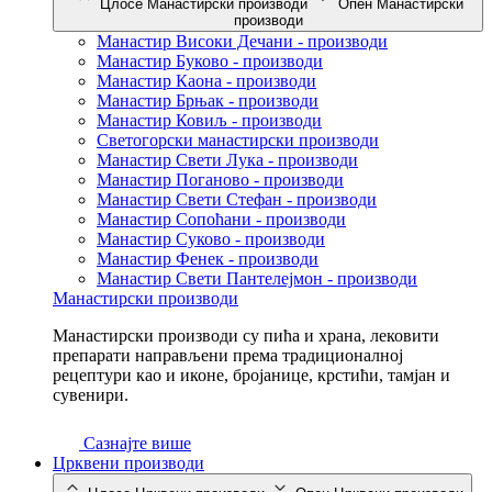
Цлосе Манастирски производи
Опен Манастирски
производи
Манастир Високи Дечани - производи
Манастир Буково - производи
Манастир Каона - производи
Манастир Брњак - производи
Манастир Ковиљ - производи
Светогорски манастирски производи
Манастир Свети Лука - производи
Манастир Поганово - производи
Манастир Свети Стефан - производи
Манастир Сопоћани - производи
Манастир Суково - производи
Манастир Фенек - производи
Манастир Свети Пантелејмон - производи
Манастирски производи
Манастирски производи су пића и храна, лековити
препарати направљени према традиционалној
рецептури као и иконе, бројанице, крстићи, тамјан и
сувенири.
Сазнајте више
Црквени производи