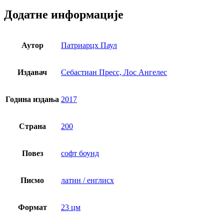
Додатне информације
Аутор
Патриарцх Паул
Издавач
Себастиан Пресс, Лос Ангелес
Година издања
2017
Страна
200
Повез
софт боунд
Писмо
латин / енглисх
Формат
23 цм