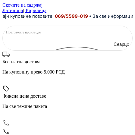
Скочите на садржај
Латиница
|
Ћирилица
 куповине позовите:
069/5599-019
• За све информације и 
Сеарцх
Бесплатна достава
На куповину преко 5.000 РСД
Фиксна цена доставе
На све тежине пакета