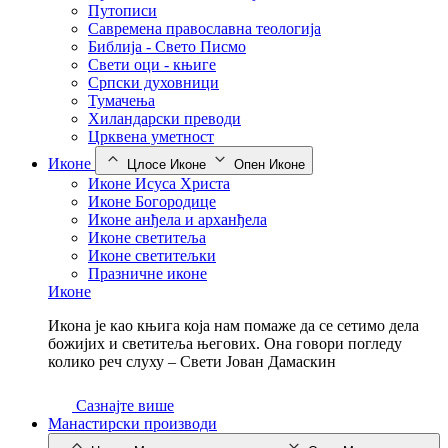
Путописи
Савремена православна теологија
Библија - Свето Писмо
Свети оци - књиге
Српски духовници
Тумачења
Хиландарски преводи
Црквена уметност
Иконе
Цлосе Иконе
Опен Иконе
Иконе Исуса Христа
Иконе Богородице
Иконе анђела и арханђела
Иконе светитеља
Иконе светитељки
Празничне иконе
Иконе
Икона је као књига која нам помаже да се сетимо дела
божијих и светитеља његових. Она говори погледу
колико реч слуху – Свети Јован Дамаскин
Сазнајте више
Манастирски производи