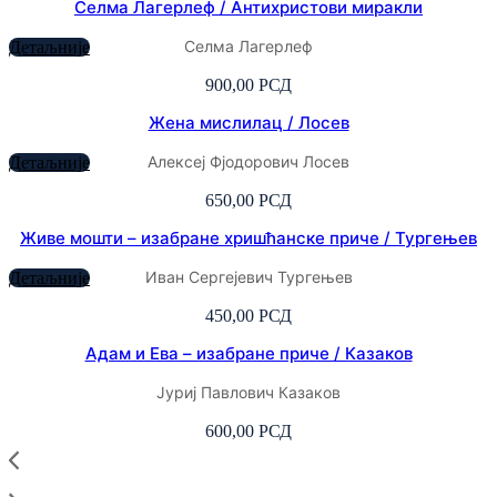
Селма Лагерлеф / Антихристови миракли
Селма Лагерлеф
Детаљније
900,00
РСД
Жена мислилац / Лосев
Алексеј Фјодорович Лосев
Детаљније
650,00
РСД
Живе мошти – изабране хришћанске приче / Тургењев
Иван Сергејевич Тургењев
Детаљније
450,00
РСД
Адам и Ева – изабране приче / Казаков
Јуриј Павлович Казаков
600,00
РСД