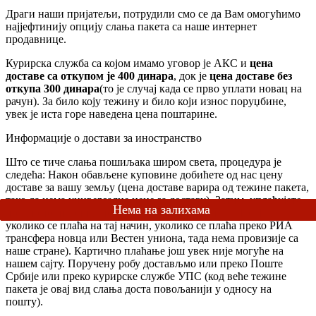
Драги наши пријатељи, потрудили смо се да Вам омогућимо
најјефтинију опцију слања пакета са наше интернет
продавнице.
Курирска служба са којом имамо уговор је АКС и
цена
доставе са откупом је 400 динара
, док је
цена доставе без
откупа 300 динара
(то је случај када се прво уплати новац на
рачун). За било коју тежину и било који износ поруџбине,
увек је иста горе наведена цена поштарине.
Информације о достави за иностранство
Што се тиче слања пошиљака широм света, процедура је
следећа: Након обављене куповине добићете од нас цену
доставе за вашу земљу (цена доставе варира од тежине пакета,
тако да нема универзалне цене за доставу). Затим, уплаћујете
новац (поштарина+поручена роба+провизија за Пеј Пал-
уколико се плаћа на тај начин, уколико се плаћа преко РИА
трансфера новца или Вестен униона, тада нема провизије са
наше стране). Картично плаћање још увек није могуће на
нашем сајту. Поручену робу достављмо или преко Поште
Србије или преко курирске службе УПС (код веће тежине
пакета је овај вид слања доста повољанији у односу на
пошту).