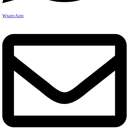
WхатсАпп