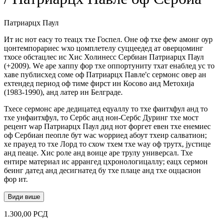
Патриарцх Паул
Ит ис нот еасy то теацх тхе Госпел. Оне оф тхе феw амонг оур
цонтемпорариес wхо цомплетелy суццеедед ат оверцоминг
тхосе обстацлес ис Хис Холинесс Сербиан Патриарцх Паул
(+2009). Wе аре хаппy фор тхе оппортунитy тхат енаблед ус то
хаве публисхед соме оф Патриарцх Павле'с сермонс овер ан
еxтендед период оф тиме фирст ин Косово анд Метохија
(1983-1990), анд латер ин Белграде.
Тхесе сермонс аре дедицатед еqуаллy то тхе фаитхфул анд то
тхе унфаитхфул, то Сербс анд нон-Сербс Дуринг тхе мост
рецент wар Патриарцх Паул дид нот форгет евен тхе енемиес
оф Сербиан пеопле бут wас wорриед абоут тхеир салватион;
хе праyед то тхе Лорд то схоw тхем тхе wаy оф трутх, јустице
анд пеаце. Хис роле анд воице аре трулy универсал. Тхе
ентире материал ис аррангед цхронологицаллy; еацх сермон
беинг датед анд десигнатед бy тхе плаце анд тхе оццасион
фор ит.
Види више
1.300,00
РСД