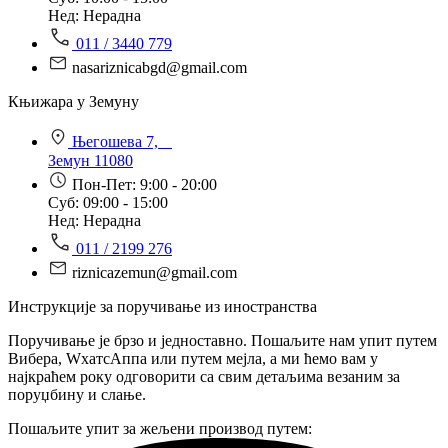
Нед: Нерадна
011 / 3440 779
nasariznicabgd@gmail.com
Књижара у Земуну
Његошева 7,
Земун 11080
Пон-Пет: 9:00 - 20:00
Суб: 09:00 - 15:00
Нед: Нерадна
011 / 2199 276
riznicazemun@gmail.com
Инструкције за поручивање из иностранства
Поручивање је брзо и једноставно. Пошаљите нам упит путем
Вибера, WхатсАппа или путем мејла, а ми ћемо вам у
најкраћем року одговорити са свим детаљима везаним за
поруџбину и слање.
Пошаљите упит за жељени производ путем: