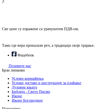
Све цене су изражене са урачунатим ПДВ-ом.
Тамо где вера проналази реч, а традиција своје трајање.
Фацебоок
Позовите нас
Брзи линкови
Услови коришћења
Услови доставе и инструкције за плаћање
Духовне књиге
Библија - Свето Писмо
Иконе
Иконе Богородице
Популарно