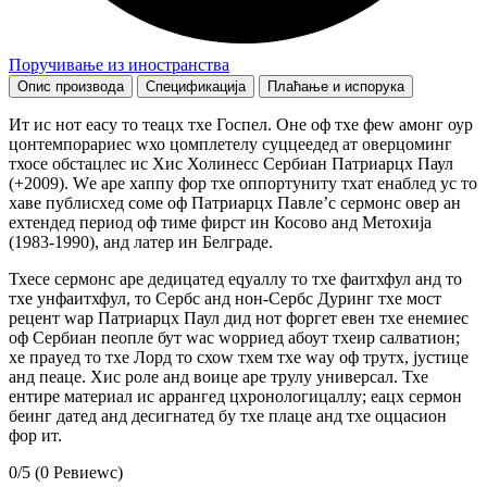
Поручивање из иностранства
Опис производа
Спецификација
Плаћање и испорука
Ит ис нот еасy то теацх тхе Госпел. Оне оф тхе феw амонг оур
цонтемпорариес wхо цомплетелy суццеедед ат оверцоминг
тхосе обстацлес ис Хис Холинесс Сербиан Патриарцх Паул
(+2009). Wе аре хаппy фор тхе оппортунитy тхат енаблед ус то
хаве публисхед соме оф Патриарцх Павле’с сермонс овер ан
еxтендед период оф тиме фирст ин Косово анд Метохија
(1983-1990), анд латер ин Белграде.
Тхесе сермонс аре дедицатед еqуаллy то тхе фаитхфул анд то
тхе унфаитхфул, то Сербс анд нон-Сербс Дуринг тхе мост
рецент wар Патриарцх Паул дид нот форгет евен тхе енемиес
оф Сербиан пеопле бут wас wорриед абоут тхеир салватион;
хе праyед то тхе Лорд то схоw тхем тхе wаy оф трутх, јустице
анд пеаце. Хис роле анд воице аре трулy универсал. Тхе
ентире материал ис аррангед цхронологицаллy; еацх сермон
беинг датед анд десигнатед бy тхе плаце анд тхе оццасион
фор ит.
0/5
(0 Ревиеwс)