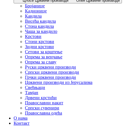
Цлосе Црквени производи
Опен Црквени производи
Бројанице
Кадионице
Кандила
Висећа кандила
Стона кандила
Чаша за кандило
Крстови
Стони крстови
Зидни крстови
Сетови за крштење
Опрема за венчање
Опрема за славу
Руски црквени производи
Српски црквени производи
Грчки црквени производи
Црквени производи из Јерусалима
Свећњаци
Тамјан
Дрвени крстићи
Православни накит
Српски сувенири
Православна одећа
О нама
Контакт