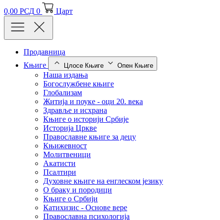
0,00
РСД
0
Царт
Продавница
Књиге
Цлосе Књиге
Опен Књиге
Наша издања
Богослужбене књиге
Глобализам
Житија и поуке - оци 20. века
Здравље и исхрана
Књиге о историји Србије
Историја Цркве
Православне књиге за децу
Књижевност
Молитвеници
Акатисти
Псалтири
Духовне књиге на енглеском језику
О браку и породици
Књиге о Србији
Катихизис - Основе вере
Православна психологија