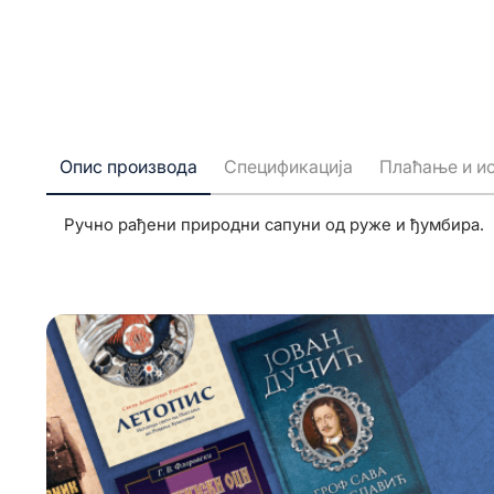
Опис производа
Спецификација
Плаћање и и
Ручно рађени природни сапуни од руже и ђумбира.