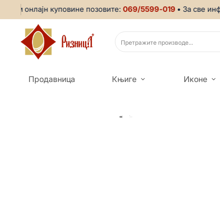
ком онлајн куповине позовите:
069/5599-019
• За све инфо
Продавница
Књиге
Иконе