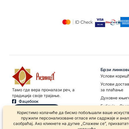
Брзи линков
Услови кориш
Услови достав
за плаћање
Тамо где вера проналази реч, а
традиција своје трајање.
Духовне књиг
Фацебоок
Библија - Све
Позовите нас
Иконе
Иконе Богоро