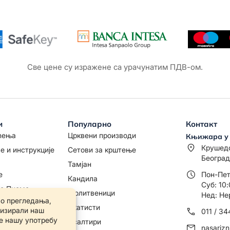
Све цене су изражене са урачунатим ПДВ-ом.
и
Популарно
Контакт
ћења
Црквени производи
Књижара у
Крушед
е и инструкције
Сетови за крштење
Београд
Тамјан
е
Пон-Пет
Кандила
Суб: 10:
то Писмо
Молитвеници
Нед: Не
Акатисти
011 / 3
дице
Псалтири
nasariz