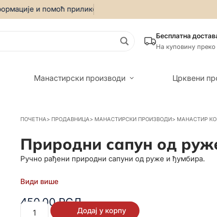
рмације и помоћ приликом онлајн куповине позовите:
069/5
Бесплатна достав
На куповину преко
Манастирски производи
Црквени пр
ПОЧЕТНА
>
ПРОДАВНИЦА
>
МАНАСТИРСКИ ПРОИЗВОДИ
>
МАНАСТИР КО
Природни сапун од руже
Ручно рађени природни сапуни од руже и ђумбира.
Види више
450,00
РСД
Додај у корпу