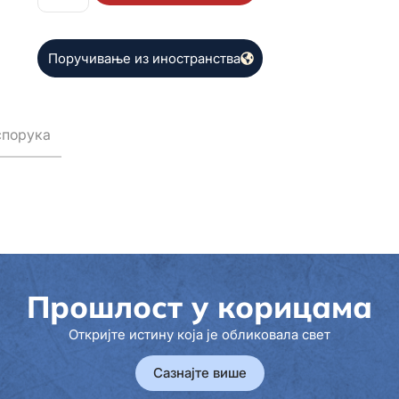
Поручивање из иностранства
спорука
Прошлост у корицама
Откријте истину која је обликовала свет
Сазнајте више