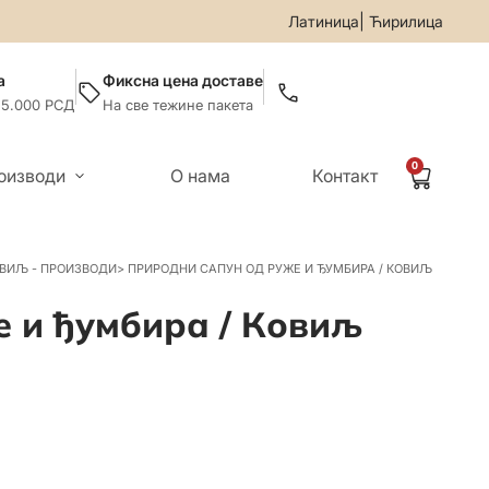
599-019
• За све информације и помоћ приликом онлајн купо
|
Латиница
Ћирилица
а
Фиксна цена доставе
 5.000 РСД
На све тежине пакета
0
оизводи
О нама
Контакт
ВИЉ - ПРОИЗВОДИ
>
ПРИРОДНИ САПУН ОД РУЖЕ И ЂУМБИРА / КОВИЉ
 и ђумбира / Ковиљ