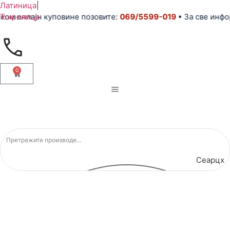
Латиница
|
ком онлајн куповине позовите:
Ћирилица
069/5599-019
• За све инфо
0
Сеарцх