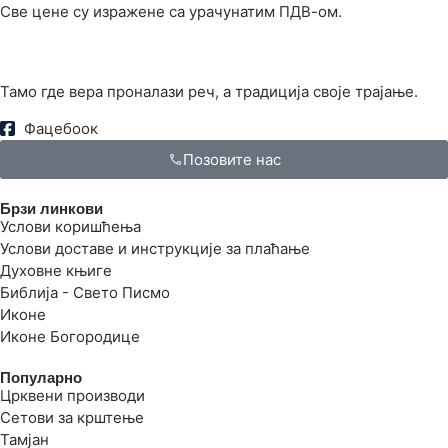
Све цене су изражене са урачунатим ПДВ-ом.
Тамо где вера проналази реч, а традиција своје трајање.
Фацебоок
Позовите нас
Брзи линкови
Услови коришћења
Услови доставе и инструкције за плаћање
Духовне књиге
Библија - Свето Писмо
Иконе
Иконе Богородице
Популарно
Црквени производи
Сетови за крштење
Тамјан