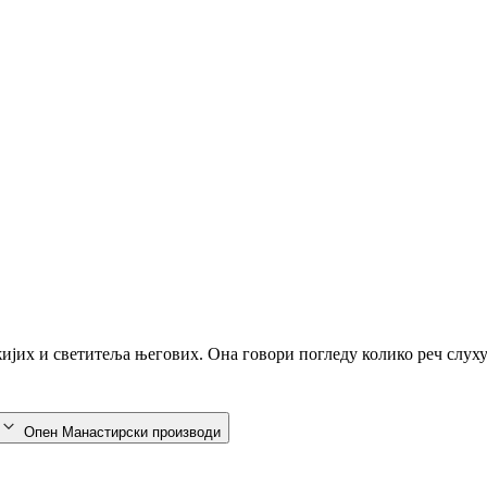
ожијих и светитеља његових. Она говори погледу колико реч слух
Опен Манастирски производи