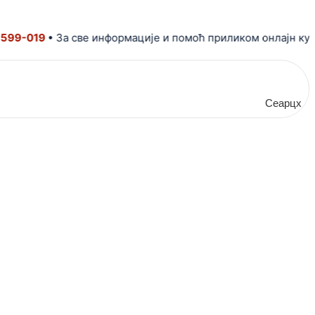
9-019
• За све информације и помоћ приликом онлајн купови
Сеарцх