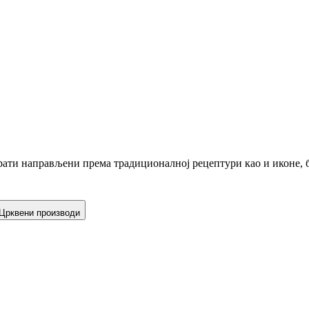
ати направљени према традиционалној рецептури као и иконе, б
Црквени производи