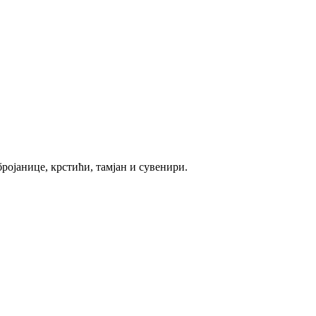
ројанице, крстићи, тамјан и сувенири.