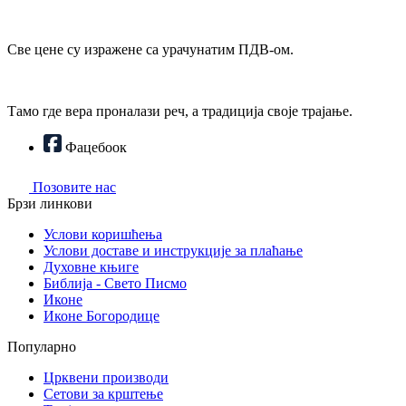
Све цене су изражене са урачунатим ПДВ-ом.
Тамо где вера проналази реч, а традиција своје трајање.
Фацебоок
Позовите нас
Брзи линкови
Услови коришћења
Услови доставе и инструкције за плаћање
Духовне књиге
Библија - Свето Писмо
Иконе
Иконе Богородице
Популарно
Црквени производи
Сетови за крштење