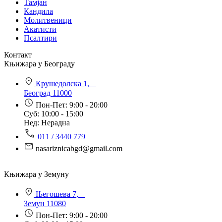
Тамјан
Кандила
Молитвеници
Акатисти
Псалтири
Контакт
Књижара у Београду
Крушедолска 1,
Београд 11000
Пон-Пет: 9:00 - 20:00
Суб: 10:00 - 15:00
Нед: Нерадна
011 / 3440 779
nasariznicabgd@gmail.com
Књижара у Земуну
Његошева 7,
Земун 11080
Пон-Пет: 9:00 - 20:00