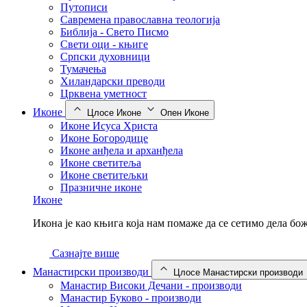
Путописи
Савремена православна теологија
Библија - Свето Писмо
Свети оци - књиге
Српски духовници
Тумачења
Хиландарски преводи
Црквена уметност
Иконе
Цлосе Иконе
Опен Иконе
Иконе Исуса Христа
Иконе Богородице
Иконе анђела и арханђела
Иконе светитеља
Иконе светитељки
Празничне иконе
Иконе
Икона је као књига која нам помаже да се сетимо дела б
Сазнајте више
Манастирски производи
Цлосе Манастирски производи
Манастир Високи Дечани - производи
Манастир Буково - производи