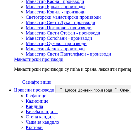
Манастир Каона - производи
Манастир Брњак - производи
Манастир Ковиљ - производи
Светогорски манастирски производи
Манастир Свети Лука - производи
Манастир Поганово - производи
Манастир Свети Стефан - производи
Манастир Сопоћани - производи
Манастир Суково - производи
Манастир Фенек - производи
Манастир Свети Пантелејмон - производи
Манастирски производи
Манастирски производи су пића и храна, лековити препар
Сазнајте више
Црквени производи
Цлосе Црквени производи
Опен 
Бројанице
Кадионице
Кандила
Висећа кандила
Стона кандила
Чаша за кандило
Крстови