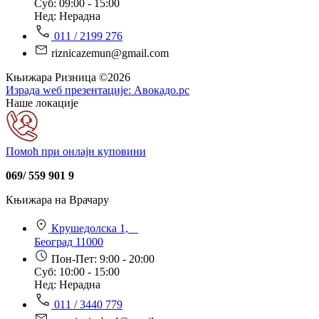
Суб: 09:00 - 15:00
Нед: Нерадна
011 / 2199 276
riznicazemun@gmail.com
Књижара Ризница ©️2026
Израда wеб презентације:
Авокадо.рс
Наше локације
Помоћ при онлајн куповини
069/ 559 901 9
Књижара на Врачару
Крушедолска 1,
Београд 11000
Пон-Пет: 9:00 - 20:00
Суб: 10:00 - 15:00
Нед: Нерадна
011 / 3440 779