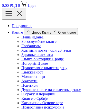
0,00
РСД
0
Царт
Продавница
Књиге
Цлосе Књиге
Опен Књиге
Наша издања
Богослужбене књиге
Глобализам
Житија и поуке - оци 20. века
Здравље и исхрана
Књиге о историји Србије
Историја Цркве
Православне књиге за децу
Књижевност
Молитвеници
Акатисти
Псалтири
Духовне књиге на енглеском језику
О браку и породици
Књиге о Србији
Катихизис - Основе вере
Православна психологија