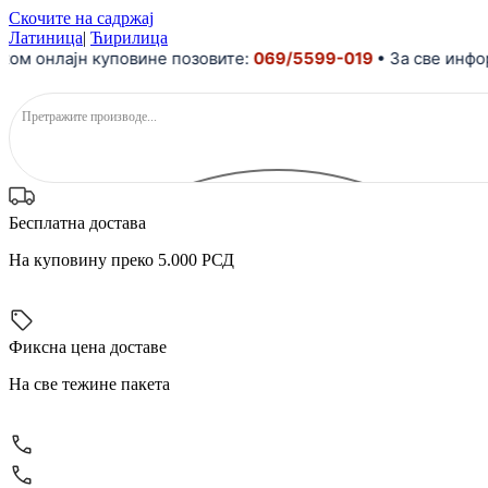
Скочите на садржај
Латиница
|
Ћирилица
 онлајн куповине позовите:
069/5599-019
• За све информа
Бесплатна достава
На куповину преко 5.000 РСД
Фиксна цена доставе
На све тежине пакета