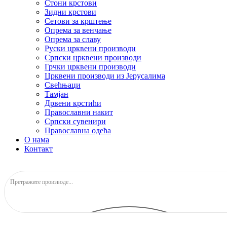
Стони крстови
Зидни крстови
Сетови за крштење
Опрема за венчање
Опрема за славу
Руски црквени производи
Српски црквени производи
Грчки црквени производи
Црквени производи из Јерусалима
Свећњаци
Тамјан
Дрвени крстићи
Православни накит
Српски сувенири
Православна одећа
О нама
Контакт