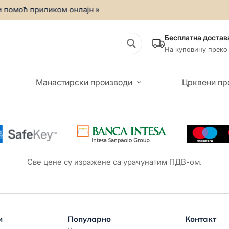
 помоћ приликом онлајн куповине позовите:
069/5599-019
•
Бесплатна достав
На куповину преко
Манастирски производи
Црквени пр
Све цене су изражене са урачунатим ПДВ-ом.
и
Популарно
Контакт