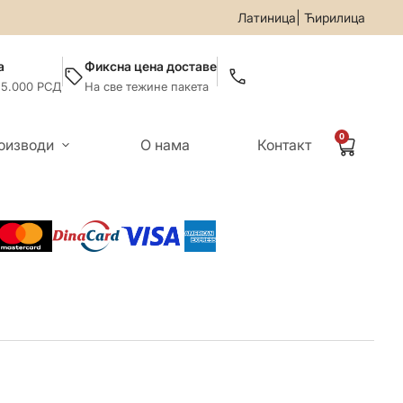
 За све информације и помоћ приликом онлајн куповине поз
|
Латиница
Ћирилица
а
Фиксна цена доставе
 5.000 РСД
На све тежине пакета
0
оизводи
О нама
Контакт