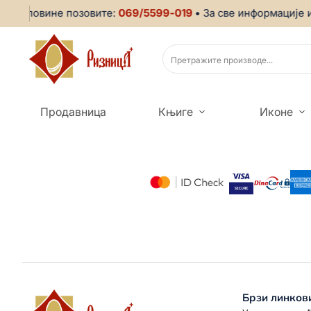
н куповине позовите:
069/5599-019
• За све информације и
Продавница
Књиге
Иконе
Брзи линков