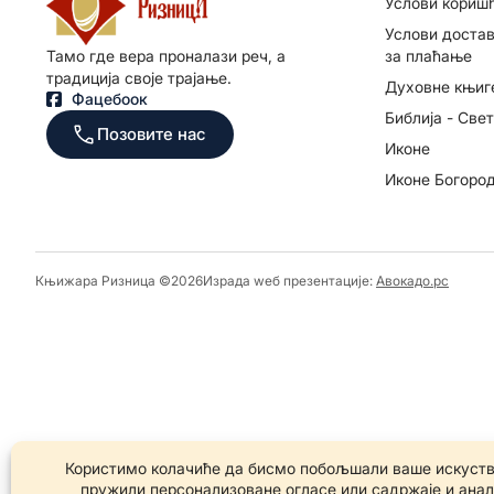
Услови кориш
Услови достав
за плаћање
Тамо где вера проналази реч, а
традиција своје трајање.
Духовне књиг
Фацебоок
Библија - Све
Позовите нас
Иконе
Иконе Богоро
Књижара Ризница ©️2026
Израда wеб презентације:
Авокадо.рс