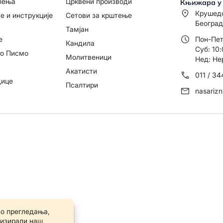
ћења
Црквени производи
Књижара у
Крушед
е и инструкције
Сетови за крштење
Београд
Тамјан
е
Пон-Пет
Кандила
Суб: 10:
то Писмо
Молитвеници
Нед: Не
Акатисти
011 / 3
дице
Псалтири
nasariz