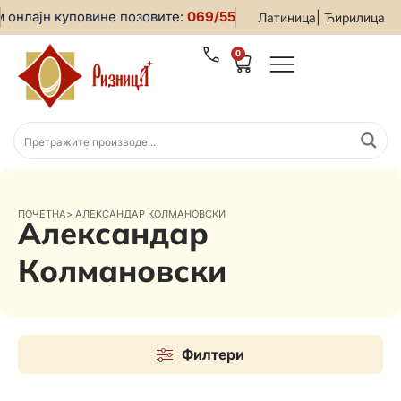
онлајн куповине позовите:
069/5599-019
• За све информац
|
Латиница
Ћирилица
0
ПОЧЕТНА
>
АЛЕКСАНДАР КОЛМАНОВСКИ
Александар
Колмановски
Филтери