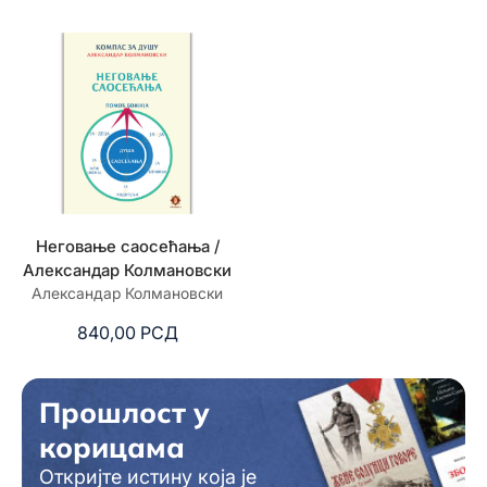
Неговање саосећања /
Александар Колмановски
Александар Колмановски
840,00
РСД
Прошлост у
корицама
Откријте истину која је