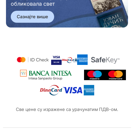
обликовала свет
Сазнајте више
Све цене су изражене са урачунатим ПДВ-ом.