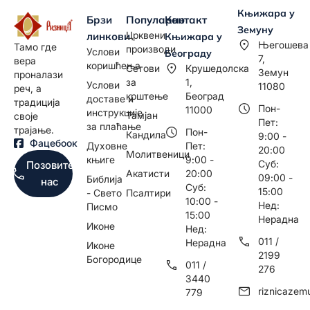
Књижара у
Брзи
Популарно
Контакт
Земуну
Црквени
линкови
Књижара у
Његошева
Тамо где
производи
Услови
Београду
7,
вера
коришћења
Сетови
Крушедолска
Земун
проналази
за
1,
Услови
11080
реч, а
крштење
Београд
доставе и
традиција
Пон-
11000
инструкције
Тамјан
своје
Пет:
за плаћање
трајање.
Пон-
Кандила
9:00 -
Фацебоок
Духовне
Пет:
20:00
Молитвеници
књиге
9:00 -
Суб:
Позовите
Акатисти
20:00
09:00 -
Библија
нас
Суб:
15:00
- Свето
Псалтири
10:00 -
Нед:
Писмо
15:00
Нерадна
Иконе
Нед:
011 /
Нерадна
Иконе
2199
Богородице
011 /
276
3440
riznicaze
779