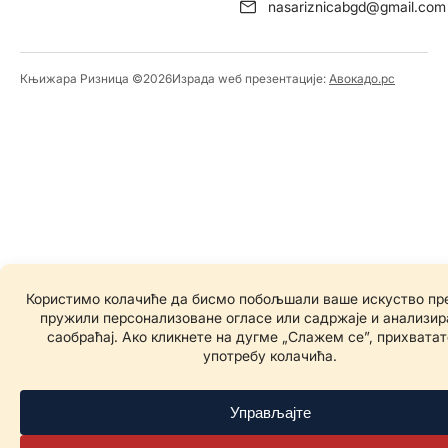
nasariznicabgd@gmail.com
Књижара Ризница ©️2026
Израда wеб презентације:
Авокадо.рс