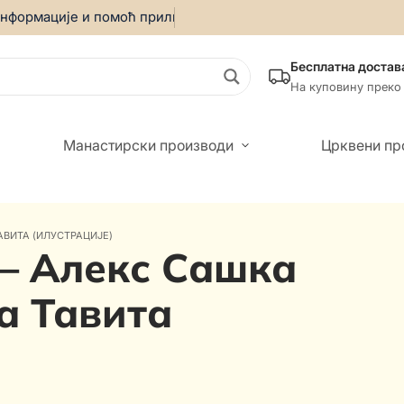
формације и помоћ приликом онлајн куповине позовите:
069/
Бесплатна достав
На куповину преко
Манастирски производи
Црквени пр
АВИТА (ИЛУСТРАЦИЈЕ)
 – Алекс Сашка
а Тавита