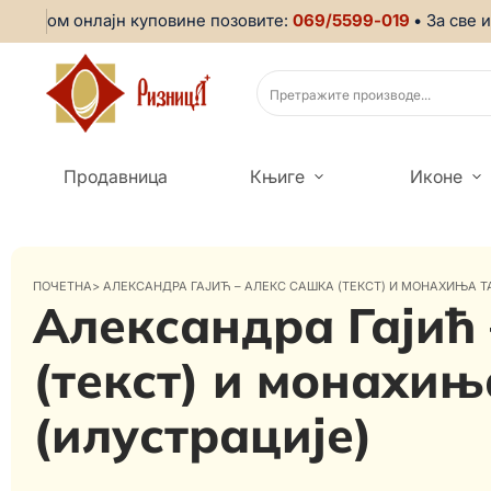
ликом онлајн куповине позовите:
069/5599-019
• За све ин
Продавница
Књиге
Иконе
ПОЧЕТНА
>
АЛЕКСАНДРА ГАЈИЋ – АЛЕКС САШКА (ТЕКСТ) И МОНАХИЊА Т
Александра Гајић
(текст) и монахињ
(илустрације)