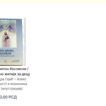
ритон Косовски /
но житије за децу
ра Гајић – Алекс
екст) и монахиња
 (илустрације)
0,00
РСД