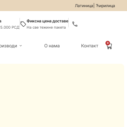
5599-019
• За све информације и помоћ приликом онлајн ку
|
Латиница
Ћирилица
а
Фиксна цена доставе
 5.000 РСД
На све тежине пакета
0
оизводи
О нама
Контакт