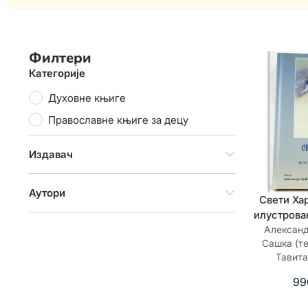
Филтери
Категорије
Духовне књиге
Православне књиге за децу
Издавач
Аутори
Свети Ха
илустрова
Александ
Сашка (т
Тавита
99