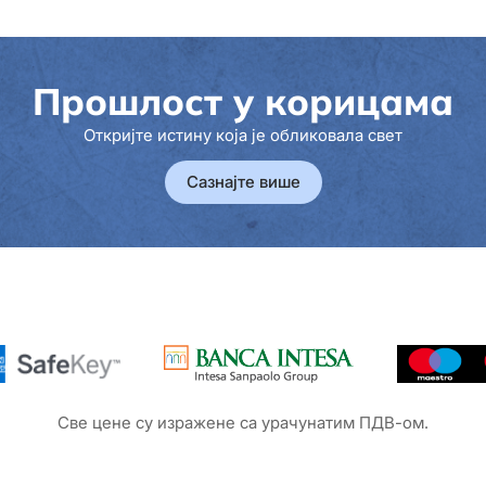
Прошлост у корицама
Откријте истину која је обликовала свет
Сазнајте више
Све цене су изражене са урачунатим ПДВ-ом.