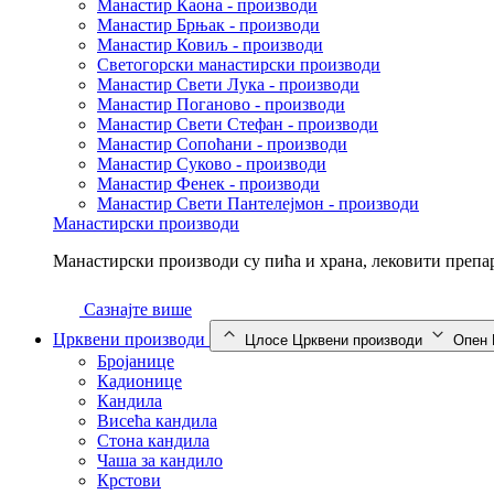
Манастир Каона - производи
Манастир Брњак - производи
Манастир Ковиљ - производи
Светогорски манастирски производи
Манастир Свети Лука - производи
Манастир Поганово - производи
Манастир Свети Стефан - производи
Манастир Сопоћани - производи
Манастир Суково - производи
Манастир Фенек - производи
Манастир Свети Пантелејмон - производи
Манастирски производи
Манастирски производи су пића и храна, лековити препар
Сазнајте више
Црквени производи
Цлосе Црквени производи
Опен 
Бројанице
Кадионице
Кандила
Висећа кандила
Стона кандила
Чаша за кандило
Крстови