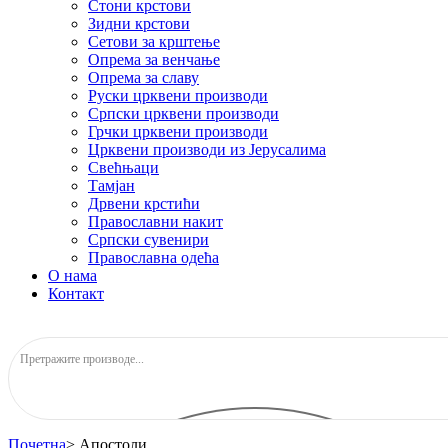
Стони крстови
Зидни крстови
Сетови за крштење
Опрема за венчање
Опрема за славу
Руски црквени производи
Српски црквени производи
Грчки црквени производи
Црквени производи из Јерусалима
Свећњаци
Тамјан
Дрвени крстићи
Православни накит
Српски сувенири
Православна одећа
О нама
Контакт
Почетна
>
Апостоли