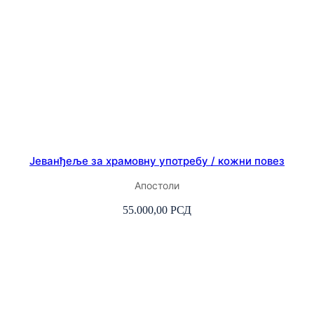
Јеванђеље за храмовну употребу / кожни повез
Апостоли
55.000,00
РСД