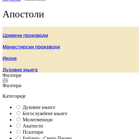
Апостоли
Црквени производи
Манастирски производи
Иконе
Духовне књиге
Филтери
Филтери
Категорије
Духовне књиге
Богослужбене књиге
Молитвеници
Акатисти
Псалтири
Библија - Свето Писмо