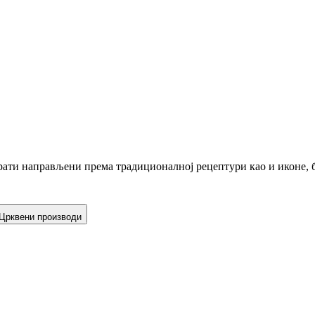
ати направљени према традиционалној рецептури као и иконе, б
Црквени производи