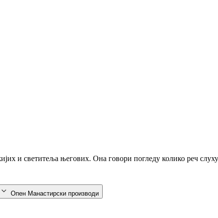
ожијих и светитеља његових. Она говори погледу колико реч слух
Опен Манастирски производи