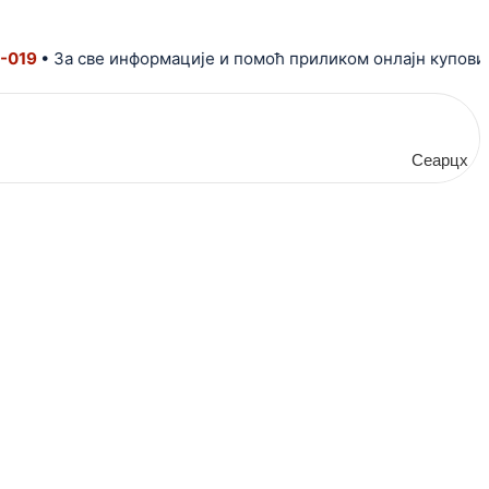
9
• За све информације и помоћ приликом онлајн куповине п
Сеарцх