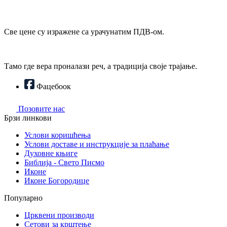
Све цене су изражене са урачунатим ПДВ-ом.
Тамо где вера проналази реч, а традиција своје трајање.
Фацебоок
Позовите нас
Брзи линкови
Услови коришћења
Услови доставе и инструкције за плаћање
Духовне књиге
Библија - Свето Писмо
Иконе
Иконе Богородице
Популарно
Црквени производи
Сетови за крштење