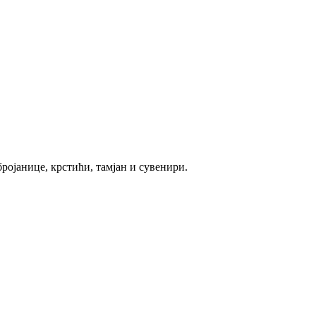
ројанице, крстићи, тамјан и сувенири.