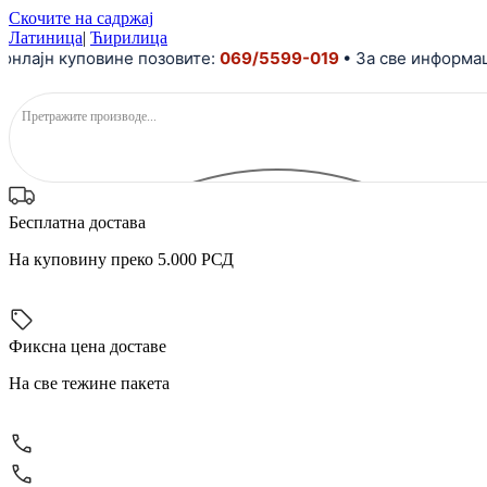
Скочите на садржај
Латиница
|
Ћирилица
ајн куповине позовите:
069/5599-019
• За све информације
Бесплатна достава
На куповину преко 5.000 РСД
Фиксна цена доставе
На све тежине пакета