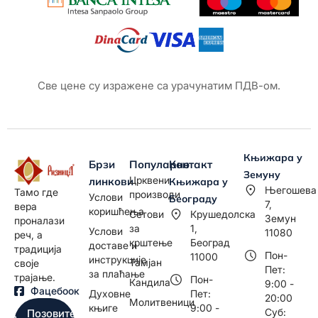
Све цене су изражене са урачунатим ПДВ-ом.
Књижара у
Брзи
Популарно
Контакт
Земуну
Црквени
линкови
Књижара у
Његошева
Тамо где
производи
Услови
Београду
7,
вера
коришћења
Сетови
Крушедолска
Земун
проналази
за
1,
Услови
11080
реч, а
крштење
Београд
доставе и
традиција
Пон-
11000
инструкције
Тамјан
своје
Пет:
за плаћање
трајање.
Пон-
Кандила
9:00 -
Фацебоок
Духовне
Пет:
20:00
Молитвеници
књиге
9:00 -
Суб:
Позовите