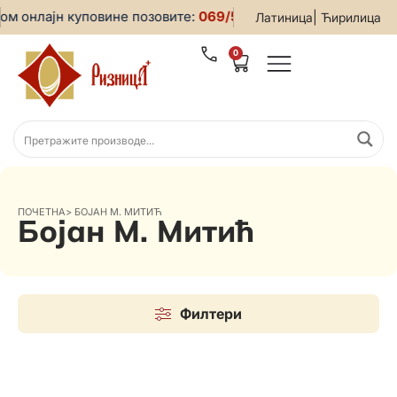
м онлајн куповине позовите:
069/5599-019
• За све информ
|
Латиница
Ћирилица
0
ПОЧЕТНА
>
БОЈАН М. МИТИЋ
Бојан М. Митић
Филтери