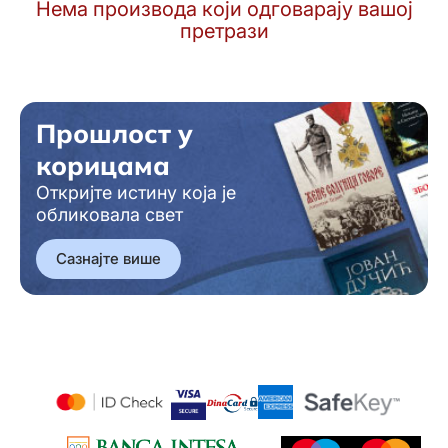
Нема производа који одговарају вашој
претрази
Прошлост у
корицама
Откријте истину која је
обликовала свет
Сазнајте више