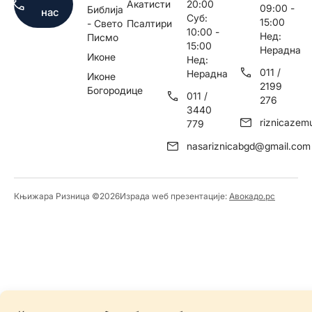
Акатисти
20:00
09:00 -
Библија
нас
Суб:
15:00
- Свето
Псалтири
10:00 -
Нед:
Писмо
15:00
Нерадна
Иконе
Нед:
011 /
Нерадна
Иконе
2199
Богородице
011 /
276
3440
riznicaze
779
nasariznicabgd@gmail.com
Књижара Ризница ©️2026
Израда wеб презентације:
Авокадо.рс