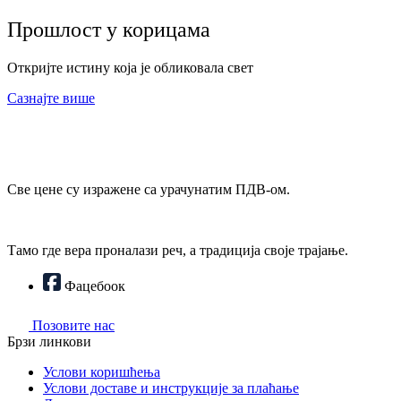
Прошлост у корицама
Откријте истину која је обликовала свет
Сазнајте више
Све цене су изражене са урачунатим ПДВ-ом.
Тамо где вера проналази реч, а традиција своје трајање.
Фацебоок
Позовите нас
Брзи линкови
Услови коришћења
Услови доставе и инструкције за плаћање