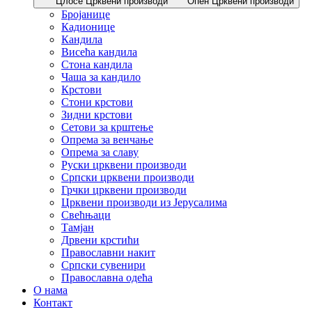
Цлосе Црквени производи
Опен Црквени производи
Бројанице
Кадионице
Кандила
Висећа кандила
Стона кандила
Чаша за кандило
Крстови
Стони крстови
Зидни крстови
Сетови за крштење
Опрема за венчање
Опрема за славу
Руски црквени производи
Српски црквени производи
Грчки црквени производи
Црквени производи из Јерусалима
Свећњаци
Тамјан
Дрвени крстићи
Православни накит
Српски сувенири
Православна одећа
О нама
Контакт