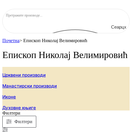
Сеарцх
Почетна
>
Епископ Николај Велимировић
Епископ Николај Велимировић
Црквени производи
Манастирски производи
Иконе
Духовне књиге
Филтери
Филтери