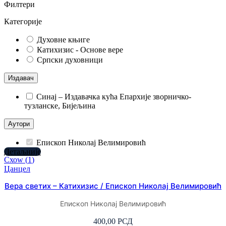
Филтери
Категорије
Духовне књиге
Катихизис - Основе вере
Српски духовници
Издавач
Синај – Издавачка кућа Епархије зворничко-
тузланске, Бијељина
Аутори
Епископ Николај Велимировић
Детаљније
Схоw
(
1
)
Цанцел
Вера светих – Катихизис / Епископ Николај Велимировић
Епископ Николај Велимировић
400,00
РСД