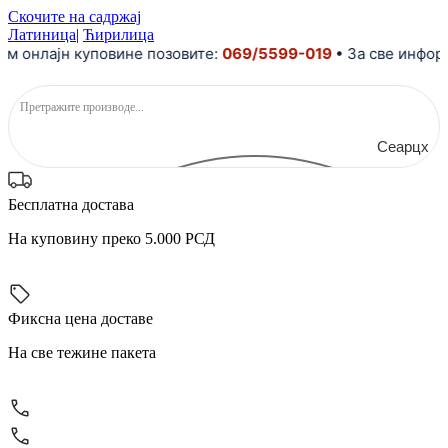
Скочите на садржај
Латиница
|
Ћирилица
 онлајн куповине позовите:
069/5599-019
• За све информ
Сеарцх
Бесплатна достава
На куповину преко 5.000 РСД
Фиксна цена доставе
На све тежине пакета