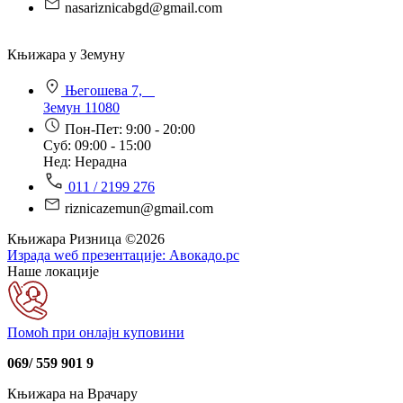
nasariznicabgd@gmail.com
Књижара у Земуну
Његошева 7,
Земун 11080
Пон-Пет: 9:00 - 20:00
Суб: 09:00 - 15:00
Нед: Нерадна
011 / 2199 276
riznicazemun@gmail.com
Књижара Ризница ©️2026
Израда wеб презентације:
Авокадо.рс
Наше локације
Помоћ при онлајн куповини
069/ 559 901 9
Књижара на Врачару