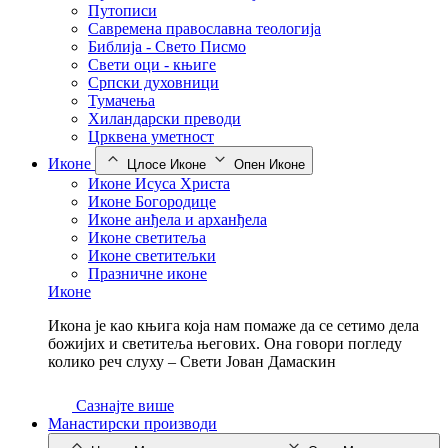
Путописи
Савремена православна теологија
Библија - Свето Писмо
Свети оци - књиге
Српски духовници
Тумачења
Хиландарски преводи
Црквена уметност
Иконе
Цлосе Иконе
Опен Иконе
Иконе Исуса Христа
Иконе Богородице
Иконе анђела и арханђела
Иконе светитеља
Иконе светитељки
Празничне иконе
Иконе
Икона је као књига која нам помаже да се сетимо дела
божијих и светитеља његових. Она говори погледу
колико реч слуху – Свети Јован Дамаскин
Сазнајте више
Манастирски производи