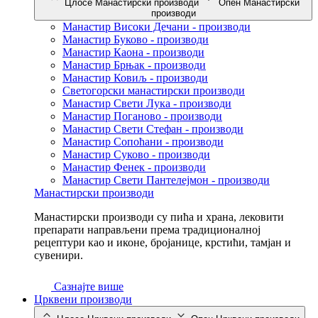
Цлосе Манастирски производи
Опен Манастирски
производи
Манастир Високи Дечани - производи
Манастир Буково - производи
Манастир Каона - производи
Манастир Брњак - производи
Манастир Ковиљ - производи
Светогорски манастирски производи
Манастир Свети Лука - производи
Манастир Поганово - производи
Манастир Свети Стефан - производи
Манастир Сопоћани - производи
Манастир Суково - производи
Манастир Фенек - производи
Манастир Свети Пантелејмон - производи
Манастирски производи
Манастирски производи су пића и храна, лековити
препарати направљени према традиционалној
рецептури као и иконе, бројанице, крстићи, тамјан и
сувенири.
Сазнајте више
Црквени производи