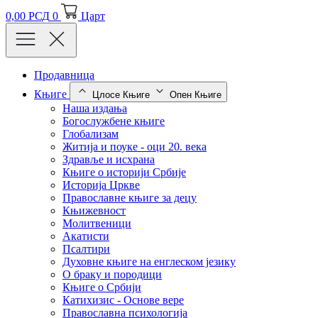
0,00
РСД
0
Царт
Продавница
Књиге
Цлосе Књиге
Опен Књиге
Наша издања
Богослужбене књиге
Глобализам
Житија и поуке - оци 20. века
Здравље и исхрана
Књиге о историји Србије
Историја Цркве
Православне књиге за децу
Књижевност
Молитвеници
Акатисти
Псалтири
Духовне књиге на енглеском језику
О браку и породици
Књиге о Србији
Катихизис - Основе вере
Православна психологија