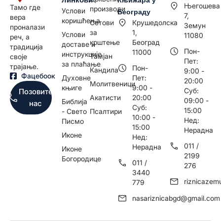
Његошева
Тамо где
производи
Услови
Београду
7,
вера
коришћења
Сетови
Крушедолска
Земун
проналази
за
1,
Услови
11080
реч, а
крштење
Београд
доставе и
традиција
Пон-
11000
инструкције
Тамјан
своје
Пет:
за плаћање
трајање.
Пон-
Кандила
9:00 -
Фацебоок
Духовне
Пет:
20:00
Молитвеници
књиге
9:00 -
Суб:
Позовите
Акатисти
20:00
09:00 -
Библија
нас
Суб:
15:00
- Свето
Псалтири
10:00 -
Нед:
Писмо
15:00
Нерадна
Иконе
Нед:
011 /
Нерадна
Иконе
2199
Богородице
011 /
276
3440
riznicaze
779
nasariznicabgd@gmail.com