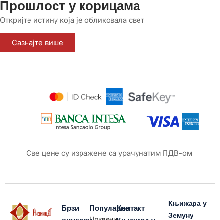
Прошлост у корицама
Откријте истину која је обликовала свет
Сазнајте више
Све цене су изражене са урачунатим ПДВ-ом.
Књижара у
Брзи
Популарно
Контакт
Земуну
Црквени
линкови
Књижара у