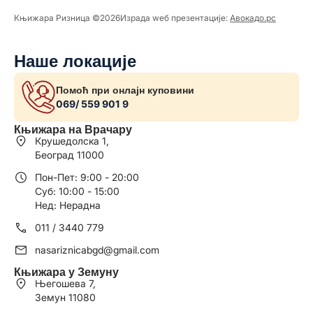
Књижара Ризница ©️2026
Израда wеб презентације:
Авокадо.рс
Наше локације
Помоћ при онлајн куповини
069/ 559 901 9
Књижара на Врачару
Крушедолска 1,
Београд 11000
Пон-Пет: 9:00 - 20:00
Суб: 10:00 - 15:00
Нед: Нерадна
011 / 3440 779
nasariznicabgd@gmail.com
Књижара у Земуну
Његошева 7,
Земун 11080