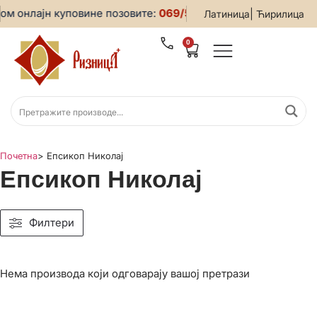
м онлајн куповине позовите:
069/5599-019
• За све инфор
|
Латиница
Ћирилица
0
Почетна
>
Епсикоп Николај
Епсикоп Николај
Филтери
Нема производа који одговарају вашој претрази