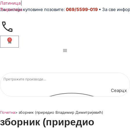
Латиница
|
онлајн куповине позовите:
Ћирилица
069/5599-019
• За све информац
0
Сеарцх
Почетна
>
зборник (приредио Владимир Димитријевић)
зборник (приредио