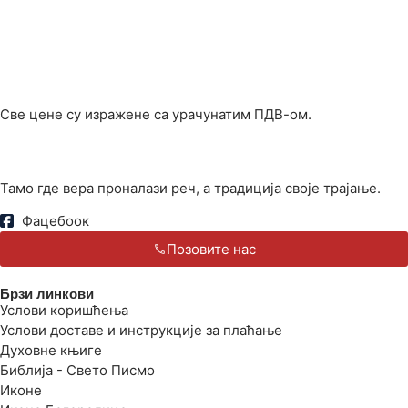
Све цене су изражене са урачунатим ПДВ-ом.
Тамо где вера проналази реч, а традиција своје трајање.
Фацебоок
Позовите нас
Брзи линкови
Услови коришћења
Услови доставе и инструкције за плаћање
Духовне књиге
Библија - Свето Писмо
Иконе