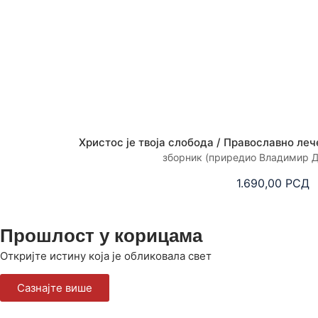
Христос је твоја слобода / Православно ле
зборник (приредио Владимир Д
1.690,00
РСД
Прошлост у корицама
Откријте истину која је обликовала свет
Сазнајте више