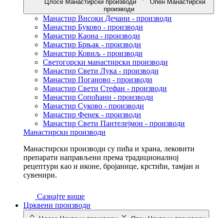
Цлосе Манастирски производи
Опен Манастирски
производи
Манастир Високи Дечани - производи
Манастир Буково - производи
Манастир Каона - производи
Манастир Брњак - производи
Манастир Ковиљ - производи
Светогорски манастирски производи
Манастир Свети Лука - производи
Манастир Поганово - производи
Манастир Свети Стефан - производи
Манастир Сопоћани - производи
Манастир Суково - производи
Манастир Фенек - производи
Манастир Свети Пантелејмон - производи
Манастирски производи
Манастирски производи су пића и храна, лековити
препарати направљени према традиционалној
рецептури као и иконе, бројанице, крстићи, тамјан и
сувенири.
Сазнајте више
Црквени производи