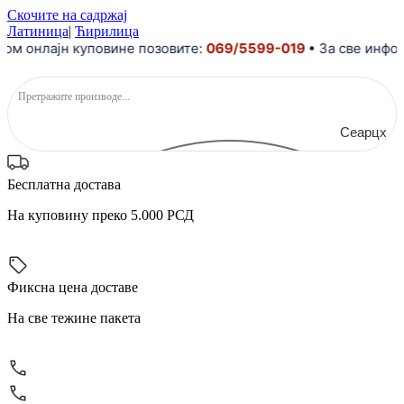
Скочите на садржај
Латиница
|
Ћирилица
м онлајн куповине позовите:
069/5599-019
• За све информ
Сеарцх
Бесплатна достава
На куповину преко 5.000 РСД
Фиксна цена доставе
На све тежине пакета