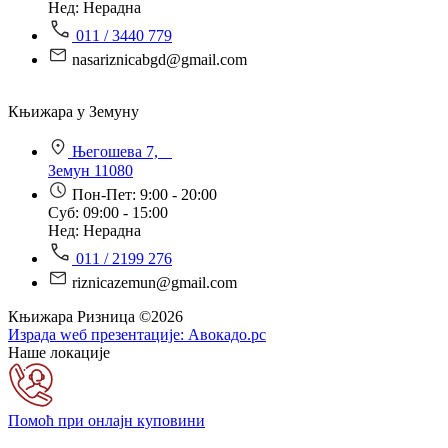
Нед: Нерадна
011 / 3440 779
nasariznicabgd@gmail.com
Књижара у Земуну
Његошева 7,
Земун 11080
Пон-Пет: 9:00 - 20:00
Суб: 09:00 - 15:00
Нед: Нерадна
011 / 2199 276
riznicazemun@gmail.com
Књижара Ризница ©️2026
Израда wеб презентације:
Авокадо.рс
Наше локације
Помоћ при онлајн куповини