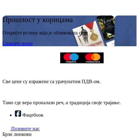
Прошлост у корицама
Откријте истину која је обликовала свет
Сазнајте више
Све цене су изражене са урачунатим ПДВ-ом.
Тамо где вера проналази реч, а традиција своје трајање.
Фацебоок
Позовите нас
Брзи линкови