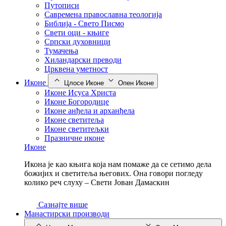
Путописи
Савремена православна теологија
Библија - Свето Писмо
Свети оци - књиге
Српски духовници
Тумачења
Хиландарски преводи
Црквена уметност
Иконе
Цлосе Иконе
Опен Иконе
Иконе Исуса Христа
Иконе Богородице
Иконе анђела и арханђела
Иконе светитеља
Иконе светитељки
Празничне иконе
Иконе
Икона је као књига која нам помаже да се сетимо дела
божијих и светитеља његових. Она говори погледу
колико реч слуху – Свети Јован Дамаскин
Сазнајте више
Манастирски производи