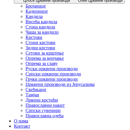
Цлосе Црквени производи
Опен Црквени производи
Бројанице
Кадионице
Кандила
Висећа кандила
Стона кандила
Чаша за кандило
Крстови
Стони крстови
Зидни крстови
Сетови за крштење
Опрема за венчање
Опрема за славу
Руски црквени производи
Српски црквени производи
Грчки црквени производи
Црквени производи из Јерусалима
Свећњаци
Тамјан
Дрвени крстићи
Православни накит
Српски сувенири
Православна одећа
О нама
Контакт