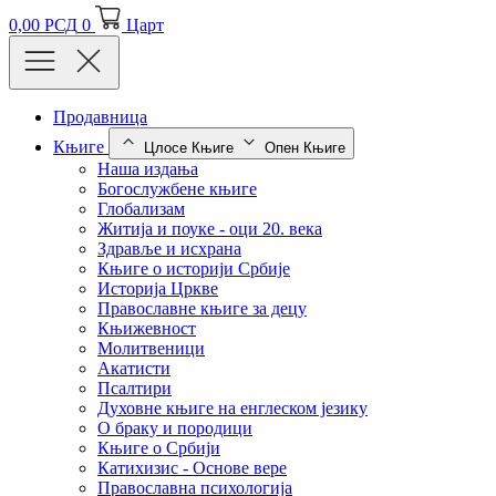
0,00
РСД
0
Царт
Продавница
Књиге
Цлосе Књиге
Опен Књиге
Наша издања
Богослужбене књиге
Глобализам
Житија и поуке - оци 20. века
Здравље и исхрана
Књиге о историји Србије
Историја Цркве
Православне књиге за децу
Књижевност
Молитвеници
Акатисти
Псалтири
Духовне књиге на енглеском језику
О браку и породици
Књиге о Србији
Катихизис - Основе вере
Православна психологија