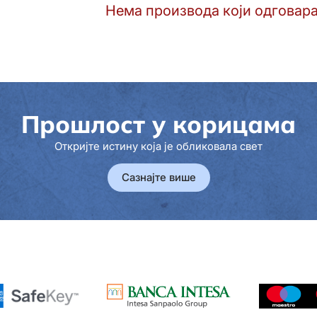
Нема производа који одговара
Прошлост у корицама
Откријте истину која је обликовала свет
Сазнајте више