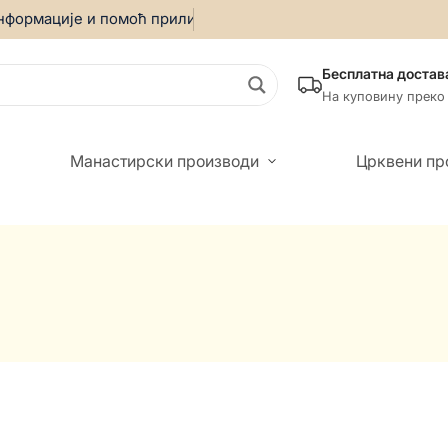
формације и помоћ приликом онлајн куповине позовите:
069/
Бесплатна достав
На куповину преко
Манастирски производи
Црквени пр