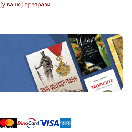
ју вашој претрази