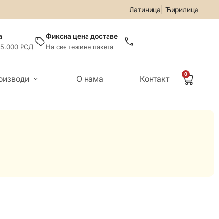
5599-019
• За све информације и помоћ приликом онлајн ку
|
Латиница
Ћирилица
а
Фиксна цена доставе
 5.000 РСД
На све тежине пакета
0
оизводи
О нама
Контакт