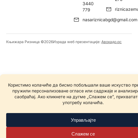
3440
riznicaze
779
nasariznicabgd@gmail.com
Књижара Ризница ©️2026
Израда wеб презентације:
Авокадо.рс