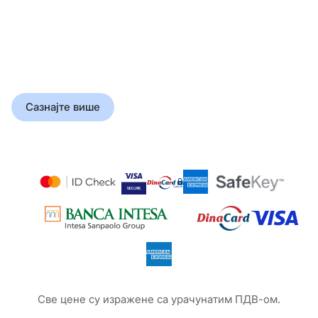
Прошлост у
корицама
Откријте истину која је
обликовала свет
Сазнајте више
Све цене су изражене са урачунатим ПДВ-ом.