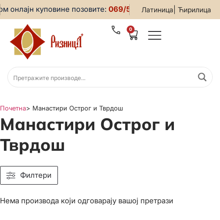
м онлајн куповине позовите:
069/5599-019
• За све информ
|
Латиница
Ћирилица
0
Почетна
>
Манастири Острог и Тврдош
Манастири Острог и
Тврдош
Филтери
Нема производа који одговарају вашој претрази