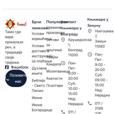
Књижара у
Брзи
Популарно
Контакт
Земуну
Црквени
линкови
Књижара у
Његошева
Тамо где
производи
Услови
Београду
7,
вера
коришћења
Сетови
Крушедолска
Земун
проналази
за
1,
Услови
11080
реч, а
крштење
Београд
доставе и
традиција
Пон-
11000
инструкције
Тамјан
своје
Пет:
за плаћање
трајање.
Пон-
Кандила
9:00 -
Фацебоок
Духовне
Пет:
20:00
Молитвеници
књиге
9:00 -
Суб:
Позовите
Акатисти
20:00
09:00 -
Библија
нас
Суб:
15:00
- Свето
Псалтири
10:00 -
Нед:
Писмо
15:00
Нерадна
Иконе
Нед:
011 /
Нерадна
Иконе
2199
Богородице
011 /
276