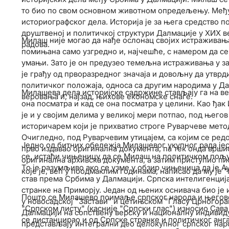
то био по свом основном животном опредељењу. Међут
историографског дела. Историја је за њега средство п
друштвеној и политичкој структури Далмације у XИX ве
Милаш није могао да нађе ослонац својих истраживања
радова.
помињана само узгредно и, најчешће, с намером да се
умањи. Зато је он предузео темељна истраживања у з
је грађу од прворазредног значаја и довољну да утврд
политичког положаја, односа са другим народима у Да
Милашева дела историјске садржине стављају га на ве
веровања и, најзад, њихове економске снаге.
она посматра и кад се она посматра у целини. Као ђа
је и у својим делима у великој мери потпао, под њего
историчарем који је прихватио строге Руварчеве мето
Очигледно, под Руварчевим утицајем, са којим се ред
Једно од битних обележја Милашевог укупног рада јес
прво издавао оригинална документа, па тек онда вршио
се, истаћи чињеницу да се Милаш на политичком пољу 
оригинална архивска документа, а затим приступио пи
То је разумљиво ако се узме у обзир чињеница да је А
које је, већ у поодмаклим годинама, написао да му је "
став према Србима у Далмацији. Српска интелигенција
странке на Приморју. Један од њених оснивача био је 
Пошто се Милашево поимаље српског народа и његове 
у новосадској "Застави" и цетињском "Гласу Црногорац
"Српском листу" (касније "Српски глас") износио Сав
Далмацији на сопствену верску и националну индивид
се дистанцирао и од Српске странке и политичког ан
представљају интегрални део целокупног српског наро