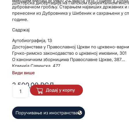
Никодим Милаш је умро 20. марта 1915. године у Дубр
Докторска дисертација на Папском оријенталном инсти
дубровачком гробљу. Старањем највиших државних и 
пренесени из Дубровника у Шибеник и сахрањени у сп
године.
Садржај
Аутобиографија, 13
Достојанствва у Православној Цркви по црквено-варни
Грчко-римско законодавство о црквеној имовини, 301
О каноничким зборницима Православне Цркве, 387
Крмчија Савинска, 477
Св. Василије Острошки - Разјашњење једнога питања и
Види више
Еx Орјенте Луx - писмо поводом предавања професора
2.500,00
РСД
Пропаганда, њезин постанак и данашња уредба, 605
Додај у корпу
Брак између хришћана и нехришћана, 783
Застарјелост у црквеном казненом праву, 797
Самолични епископов суд над свештеницима, 805
Поручивање из иностранства