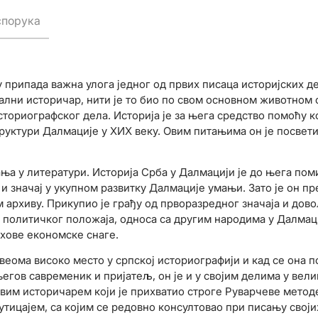
спорука
припада важна улога једног од првих писаца историјских д
ални историчар, нити је то био по свом основном животно
ториографског дела. Историја је за њега средство помоћу к
труктури Далмације у XИX веку. Овим питањима он је посвети
ња у литератури. Историја Срба у Далмацији је до њега по
 и значај у укупном развитку Далмације умањи. Зато је он 
архиву. Прикупио је грађу од прворазредног значаја и дов
 политичког положаја, односа са другим народима у Далмац
ихове економске снаге.
еома високо место у српској историографији и кад се она п
егов савременик и пријатељ, он је и у својим делима у вели
вим историчарем који је прихватио строге Руварчеве метод
тицајем, са којим се редовно консултовао при писању своји