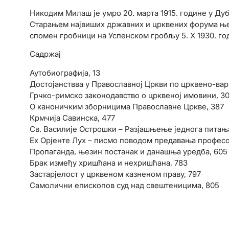
Никодим Милаш је умро 20. марта 1915. године у Ду
Старањем највиших државних и црквених форума ње
спомен гробници на Успенском гробљу 5. Х 1930. го
Садржај
Аутобиографија, 13
Достојанствва у Православној Цркви по црквено-вар
Грчко-римско законодавство о црквеној имовини, 30
О каноничким зборницима Православне Цркве, 387
Крмчија Савинска, 477
Св. Василије Острошки – Разјашњење једнога питања
Еx Орјенте Луx – писмо поводом предавања професо
Пропаганда, њезин постанак и данашња уредба, 605
Брак између хришћана и нехришћана, 783
Застарјелост у црквеном казненом праву, 797
Самолични епископов суд над свештеницима, 805