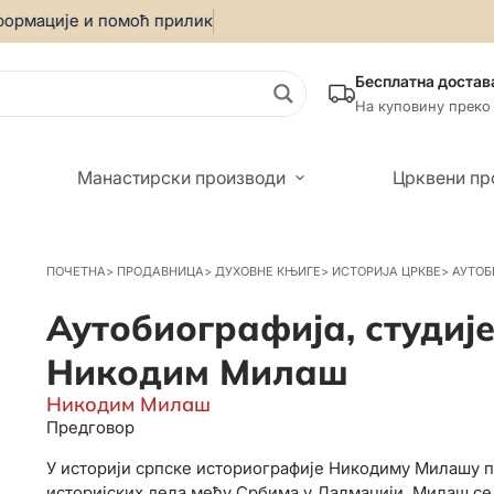
ције и помоћ приликом онлајн куповине позовите:
069/5599
Бесплатна достав
На куповину преко
Манастирски производи
Црквени пр
ПОЧЕТНА
>
ПРОДАВНИЦА
>
ДУХОВНЕ КЊИГЕ
>
ИСТОРИЈА ЦРКВЕ
>
АУТОБ
Аутобиографија, студије
Никодим Милаш
Никодим Милаш
Предговор
У историји српске историографије Никодиму Милашу п
историјских дела међу Србима у Далмацији. Милаш се 