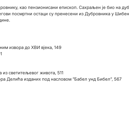
бровнику, као пензионисани епископ. Сахраљен је био на д
гови посмртни остаци су пренесени из Дубровника у Шибен
дине.
ним извора до XВИ вјека, 149
1
 из светитељевог живота, 511
ра Делића изданих под насловом ”Бабел унд Бибел”, 567