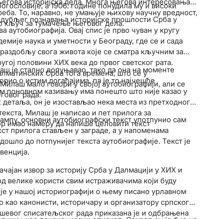
његова историјска дела. Многа његова интересовања
огословије, а 1906. године понудила му и високи
еба. То, наравно, не умањује њихову научну вредност,
дубљег познавања историјске прошлости Срба у
ио кључ за тумачење његовог дела.
 аутобиографија. Овај спис је прво чуван у кругу
мије наука и уметности у Београду, где се и сада
 раздобљу свога живота које се сматра кључним за
угој половини XИX века до првог светског рата.
аш је стално допуњавао, тако да она на моменте
лматинских Срба тога времена, што се у
орио о истим догађајима, па је то најчешће
Милаш мало говори у својој аутобиографији, али се
ом поновном казивању има понешто што није казао у
говог рада.
х детаља, он је изостављао нека места из претходног
текста, Милаш је написао и пет прилога за
мпy, основни аутобиографски текст употпунио сам
ор имао намеру да напише целовити текст
кст прилога стављен у заграде, а у напоменама
е дошло до потпунијег текста аутобиографије. Текст је
венција.
ајан извор за историју Срба у Далмацији у XИX и
 од велике користи свим истраживачима који буду
је у нашој историографији о њему писано yрлавном
 као канонисти, историчару и организатору српског
ашевог списатељског рада приказана је и одбрањена