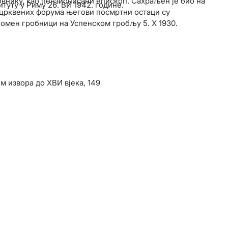
овнику, као пензионисани епископ. Сахраљен је био на
туту у Риму 26. ВИ 1942. године.
црквених форума његови посмртни остаци су
омен гробници на Успенском гробљу 5. Х 1930.
м извора до XВИ вјека, 149
з светитељевог живота, 511
 Делића изданих под насловом ”Бабел унд Бибел”, 567