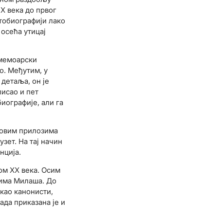
X века до првог
тобиографији лако
 осећа утицај
 мемоарски
о. Међутим, у
 детаља, он је
писао и пет
иографије, али га
 овим прилозима
узет. На тај начин
нција.
ом ХХ века. Осим
дима Милаша. До
као канонисти,
да приказана је и