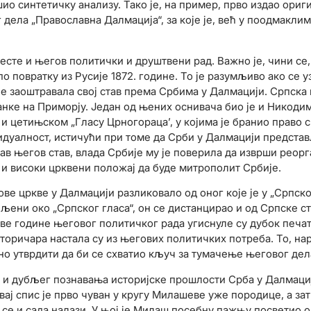
ио синтетичку анализу. Тако је, на пример, прво издао ориг
дела „Православна Далмација“, за које је, већ у поодмакли
есте и његов политички и друштвени рад. Важно је, чини се
повратку из Русије 1872. године. То је разумљиво ако се у
је заоштравала свој став према Србима у Далмацији. Српска 
нке на Приморју. Један од њених оснивача био је и Никодим
 и цетињском „Гласу Црногораца’, у којима је бранио право 
идуалност, истичући при томе да Срби у Далмацији предста
ав његов став, влада Србије му је поверила да изврши реорг
 и високи црквени положај да буде митрополит Србије.
 цркве у Далмацији разликовало од оног које је у „Српско
љени око „Српског гласа“, он се дистанцирао и од Српске с
ве године његовог политичког рада угиснуле су дубок печа
торичара настала су из његових политичких потреба. То, на
но утврдити да би се схватио кључ за тумачење његовог дел
и дубљег познавања историјске прошлости Срба у Далмациј
вај спис је прво чуван у кругу Милашеве уже породице, а за
е се и сада налази. У њој је Милаш посебну пажњу посветио