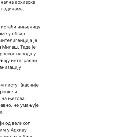
инална архивска
м годинама,
, истаћи чињеницу
зме у обзир
интелигенција је
 Милаш. Тада је
српског народа у
вљају интегрални
анизацију
м листу“ (касније
транке и
т на његова
равно, не умањује
а.
и од великог
тим у Архиву
 оном раздобљу