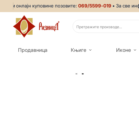
 онлајн куповине позовите:
069/5599-019
• За све информа
Продавница
Књиге
Иконе