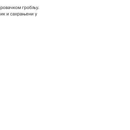
убровачком гробљу.
ик и сахрањени у