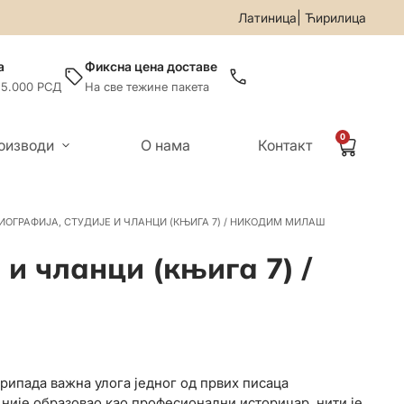
-019
• За све информације и помоћ приликом онлајн купови
|
Латиница
Ћирилица
а
Фиксна цена доставе
 5.000 РСД
На све тежине пакета
0
оизводи
О нама
Контакт
ИОГРАФИЈА, СТУДИЈЕ И ЧЛАНЦИ (КЊИГА 7) / НИКОДИМ МИЛАШ
 и чланци (књига 7) /
рипада важна улога једног од првих писаца
није образовао као професионални историчар, нити је