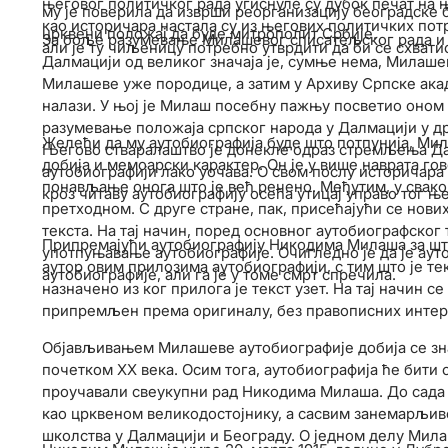
његовог политичког рада угиснуле су дубок печат на 
му је поверила да изврши реорганизацију београдске б
као историчара настала су из његових политичких потр
црквени положај да буде митрополит Србије.
За боље разумевање Милашевог списатељског рада и 
али је ту чиљеницу потребно утврдити да би се схват
Далмацији од великог значаја је, сумње нема, Милашева
Милашеве уже породице, а затим у Архиву Српске акаде
налази. У њој је Милаш посебну пажњу посветио оном
разумевање положаја српског народа у Далмацији у др
Желећи да му аутобиографија буде што потпунија, Мил
Његово стваралаштво је донекле одраз стремљења Да
добија и мемоарски карактер. Он је у више наврата гов
аутобиографији лако уочава. О свом послу историчара 
понављање онога што је већ речено. Међутим, у свак
кроз читаву аутобиографију осећа утицај управо тог ње
претходном. С друге стране, пак, присећајући се нови
текста. На тај начин, поред основног аутобиографског 
Припремајући аутобиографију Никодима Милаша за шта
употпуњавање аутобиографије. Очигледно је да је аут
аутор овим прилозима аутобиографији, с тим што је те
аутобиографије, али га је у томе смрт спречила.
назначено из ког прилога је текст узет. На тај начин с
припремљен према оригиналу, без правописних интер
Објављивањем Милашеве аутобиографије добија се знач
почетком ХХ века. Осим тога, аутобиографија ће бити
проучавали свеукупни рад Никодима Милаша. До сада 
као црквеном великодостојнику, а сасвим занемарљиво
школства у Далмацији и Београду. О једном делу Мил