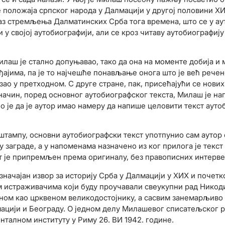
 положаја српског народа у Далмацији у другој половини XИ
раз стремљења Далматинских Срба тога времена, што се у ау
у својој аутобиографији, али се кроз читаву аутобиографију
илаш је стално допуњавао, тако да она на моменте добија и
ађајима, па је то најчешће понављање онога што је већ речен
о у претходном. С друге стране, пак, присећајући се нових
 начин, поред основног аутобиографског текста, Милаш је на
 је да је аутор имао намеру да напише целовити текст аутоб
тампy, основни аутобиографски текст употпунио сам аутор
 заграде, а у напоменама назначено из ког прилога је текст 
ст је припремљен према оригиналу, без правописних интерве
ачајан извор за историју Срба у Далмацији у XИX и почетк
им истраживачима који буду проучавали свеукупни рад Нико
вном као црквеном великодостојнику, а сасвим занемарљиво 
ацији и Београду. О једном делу Милашевог списатељског ра
талном институту у Риму 26. ВИ 1942. године.