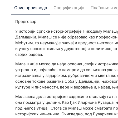
Опис производа
Спецификација
Плаћање и и
Предговор
У историји српске историографије Никодиму Милашу 
Далмацији. Милаш се није образовао као професион
Међутим, то неумањује значај и вредност његовог ис
и улогу српског живља у друштвеној и политичкој с
својих радова.
Милаш није могао да нађе ослонац својих истражива
узгредно и, најчешће, с намером да се њихова улога
истраживања у задарском, дубровачком и млетачком 
основне токове развитка Срба у Далмацији, њиховог
културе и писмености, вере и веровања и, најзад, њ
Милашева дела историјске садржине стављају га на в
она посматра у целини. Као ђак Илариона Руварца, њ
под његов утицај. Стога се Милаш може сматрати пр
историјских чињеница. Очигледно, под Руварчевим у