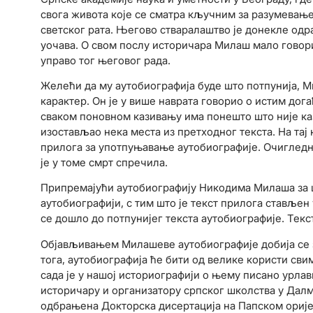
свога живота које се сматра кључним за разумевање
светског рата. Његово стваралаштво је донекле од
уочава. О свом послу историчара Милаш мало говори 
управо тог његовог рада.
Желећи да му аутобиографија буде што потпунија, М
карактер. Он је у више наврата говорио о истим дог
сваком поновном казивању има понешто што није каза
изостављао нека места из претходног текста. На тај
прилога за употпуњавање аутобиографије. Очигледно
је у томе смрт спречила.
Припремајући аутобиографију Никодима Милаша за ш
аутобиографији, с тим што је текст прилога стављен у
се дошло до потпунијег текста аутобиографије. Тек
Објављивањем Милашеве аутобиографије добија се зн
тога, аутобиографија ће бити од велике користи св
сада је у нашој историографији о њему писано yрла
историчару и организатору српског школства у Далм
одбрањена Докторска дисертација на Папском оријен