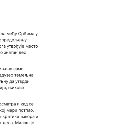
ела међу Србима у
м опредељењу.
ога утврђује место
о знатан део
мињана само
предузео темељна
ољну да утврди
ији, њихове
осматра и кад се
кој мери потпао,
е критике извора и
х дела, Милаш је