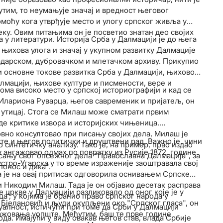
им, то неумањује значај и вредност његовог
омоћу кога утврђује место и улогу српског живља у
ку. Овим питањима он је посветио знатан део својих
 у литератури. Историја Срба у Далмацији је до њега
 њихова улога и значај у укупном развитку Далмације
адарском, дубровачком и млетачком архиву. Прикупио
и основне токове развитка Срба у Далмацији, њиховог
лмацији, њихове културе и писмености, вере и
ома високо место у српској историографији и кад се
к Илариона Руварца, његов савременик и пријатељ, он
в утицај. Стога се Милаш може сматрати првим
де критике извора и историјских чињеница.
овно консултовао при писању својих дела, Милаш је
те и његов политички и друштвени рад. Важно је, чини
 синтетичку анализу. Тако је, на пример, прво издао
ангажовао одмах по повратку из Русије 1872. године.
сању свог опсежног дела "Православна Далмација", за
устро-Угарска у то време израженије заоштравала свој
понос и дика".
 је на овај притисак одговорила оснивањем Српске
и Никодим Милаш. Тада је он објавио десетак расправа
цркве у Далмацији разликовало од оног које је у
а', у којима је бранио право српског народа у
а Бјелановић и људи окупљени око "Српског гласа", он
уалност, истичући при томе да Срби у Далмацији
гажовања уопште. Међутим, баш те прве године
да. Имајући у виду овакав његов став, влада Србије