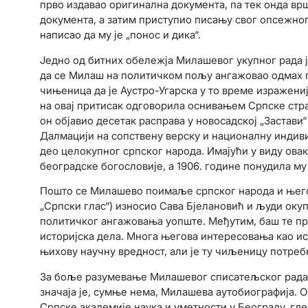
прво издавао оригинална документа, па тек онда врш
документа, а затим приступио писању свог опсежног 
написао да му је „понос и дика“.
Једно од битних обележја Милашевог укупног рада ј
да се Милаш на политичком пољу ангажовао одмах по 
чињеница да је Аустро-Угарска у то време изражени
на овај притисак одговорила оснивањем Српске стра
он објавио десетак расправа у новосадској „Застави“
Далмацији на сопствену верску и националну индив
део целокупног српског народа. Имајући у виду овак
београдске богословије, а 1906. године понудила му
Пошто се Милашево поимаље српског народа и његове
„Српски глас“) износио Сава Бјелановић и људи окуп
политичког ангажовања уопште. Међутим, баш те пр
историјска дела. Многа његова интересовања као ис
њихову научну вредност, али је ту чиљеницу потреб
За боље разумевање Милашевог списатељског рада 
значаја је, сумње нема, Милашева аутобиографија. О
Српске академије наука и уметности у Београду, гд