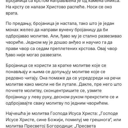
Бројаница са крстом направљена је од камена оникса.
На крсту се налази Христово распеће. Носи се око
врата.
По предању, бројаница је настала, тако што је један
монах желео да направи вунену бројаницу да би
одбројавао молитве. Али, ђаво му је стално развезивао
чвориће. Једном му је дошао анђео и научио га да
прави чвор са седам преплетених крстова. Овај чвор
ђаво није могао развезати.
Бројаница се користи за кратке молитве које се
понављају и њима се допуњују молитве које се
редовно читају. Она помаже да се усредсреди на речи
молитве како мисли не би лутале. Дакле, пре него што
почнете молитву, сконцентришите се, узмите
бројаницу у леву руку, десном руком прекрстите се и
одбројавајте сваку молитву по једним чворићем.
Најчешћа је молитва Господа Исуса Христа: „Господе
Исусе Христе, сине Божији, помилуј ме грешнога“, или
молитва Пресветој Богородици: „Пресвета