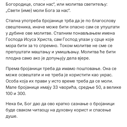
Богородице, спаси нас“, или молитва светитељу:
„Свети (име) моли Бога за нас“.
Стална употреба бројанице трба да је по благослову
свештеника, иначе може бити опасно сам се упуштати
у дубине ове молитве. Сталним понављањем имена
Господа Исуса Христа, сам Господ улази у срце које
мора бити за то спремно. Током молитве не сме се
препуштати маштању и умишљању. Молитва ће бити
плодна само ако је допуњују дела вјере.
Према бројаници треба да имамо поштовање. Она се
може освештати и не треба је користити као украс.
Особа која их прави у исто време треба да се моли.
Мале бројанице имају 33 чворића, средње 50, а велике
100 и 300.
Нека би, Бог дао да ово кратко сазнање о бројаници
буде сваком читаоцу на духовну корист и спасење
душе.