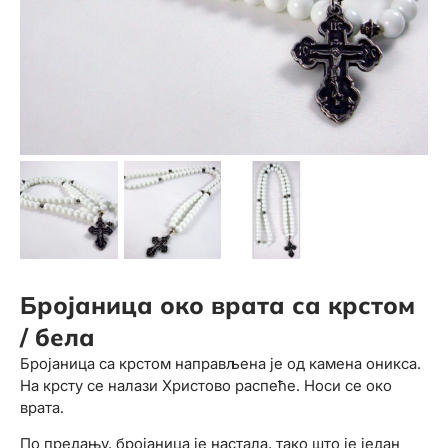
Бројаница око врата са крстом
/ бела
Бројаница са крстом направљена је од камена оникса.
На крсту се налази Христово распеће. Носи се око
врата.
По предању, бројаница је настала, тако што је један