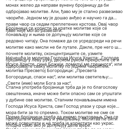
монах желео да направи вунену бројаницу да би
одбројавао молитве. Али, ђаво му је стално развезивао
чвориће. Једном му је дошао анђео и научио га да
прави чвор са седам преплетених крстова. Овај чвор
Бројаница се користи за кратке молитве које се
ђаво није могао развезати.
понављају и њима се допуњују молитве које се
редовно читају. Она помаже да се усредсреди на речи
молитве како мисли не би лутале. Дакле, пре него што
почнете молитву, сконцентришите се, узмите
Најчешћа је молитва Господа Исуса Христа: „Господе
бројаницу у леву руку, десном руком прекрстите се и
Исусе Христе, сине Божији, помилуј ме грешнога“, или
одбројавајте сваку молитву по једним чворићем.
молитва Пресветој Богородици: „Пресвета
Богородице, спаси нас“, или молитва светитељу:
„Свети (име) моли Бога за нас“.
Стална употреба бројанице трба да је по благослову
свештеника, иначе може бити опасно сам се упуштати
у дубине ове молитве. Сталним понављањем имена
Господа Исуса Христа, сам Господ улази у срце које
мора бити за то спремно. Током молитве не сме се
Према бројаници треба да имамо поштовање. Она се
препуштати маштању и умишљању. Молитва ће бити
може освештати и не треба је користити као украс.
плодна само ако је допуњују дела вјере.