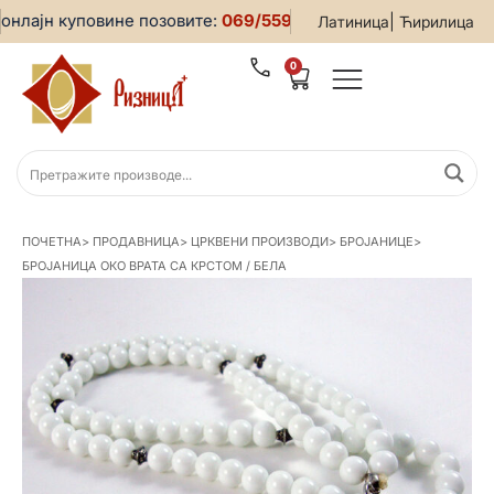
лајн куповине позовите:
069/5599-019
• За све информације
|
Латиница
Ћирилица
0
ПОЧЕТНА
>
ПРОДАВНИЦА
>
ЦРКВЕНИ ПРОИЗВОДИ
>
БРОЈАНИЦЕ
>
БРОЈАНИЦА ОКО ВРАТА СА КРСТОМ / БЕЛА