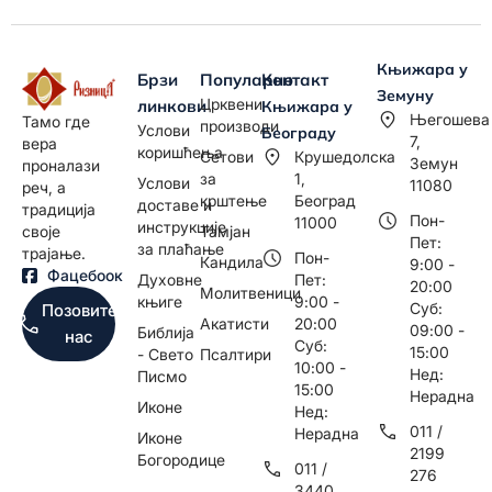
Књижара у
Брзи
Популарно
Контакт
Земуну
Црквени
линкови
Књижара у
Његошева
Тамо где
производи
Услови
Београду
7,
вера
коришћења
Сетови
Крушедолска
Земун
проналази
за
1,
Услови
11080
реч, а
крштење
Београд
доставе и
традиција
Пон-
11000
инструкције
Тамјан
своје
Пет:
за плаћање
трајање.
Пон-
Кандила
9:00 -
Фацебоок
Духовне
Пет:
20:00
Молитвеници
књиге
9:00 -
Суб:
Позовите
Акатисти
20:00
09:00 -
Библија
нас
Суб:
15:00
- Свето
Псалтири
10:00 -
Нед:
Писмо
15:00
Нерадна
Иконе
Нед:
011 /
Нерадна
Иконе
2199
Богородице
011 /
276
3440