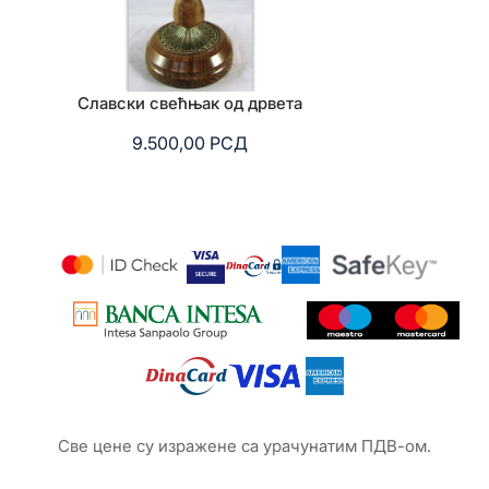
Славски свећњак од дрвета
Славски све
9.500,00
РСД
6.
Све цене су изражене са урачунатим ПДВ-ом.