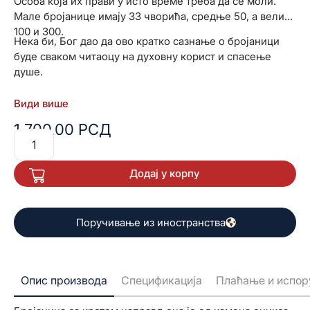
Особа која их прави у исто време треба да се моли.
Мале бројанице имају 33 чворића, средње 50, а велике
100 и 300.
Нека би, Бог дао да ово кратко сазнање о бројаници
буде сваком читаоцу на духовну корист и спасење
душе.
Види више
1.700,00
РСД
Додај у корпу
Поручивање из иностранства
Опис производа
Спецификација
Плаћање и испор