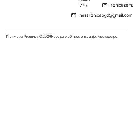
riznicaze
779
nasariznicabgd@gmail.com
Књижара Ризница ©️2026
Израда wеб презентације:
Авокадо.рс