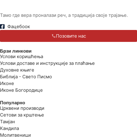
Тамо где вера проналази реч, а традиција своје трајање.
Фацебоок
Позовите нас
Брзи линкови
Услови коришћења
Услови доставе и инструкције за плаћање
Духовне књиге
Библија - Свето Писмо
Иконе
Иконе Богородице
Популарно
Црквени производи
Сетови за крштење
Тамјан
Кандила
Молитвеници