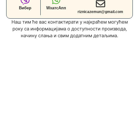
Вибер
WхатсАпп
riznicazemun@gmail.com
Наш тим ће вас контактирати у најкраћем могућем
року са информацијама о доступности производа,
начину слања и свим додатним детаљима.