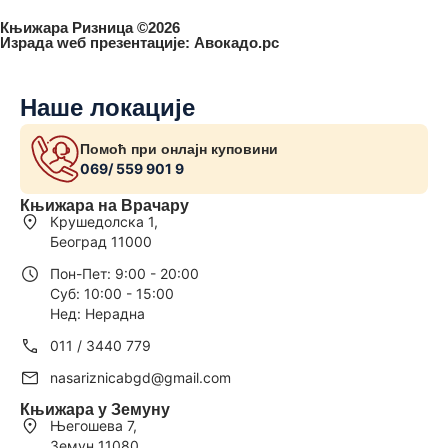
Књижара Ризница ©️2026
Израда wеб презентације:
Авокадо.рс
Наше локације
Помоћ при онлајн куповини
069/ 559 901 9
Књижара на Врачару
Крушедолска 1,
Београд 11000
Пон-Пет: 9:00 - 20:00
Суб: 10:00 - 15:00
Нед: Нерадна
011 / 3440 779
nasariznicabgd@gmail.com
Књижара у Земуну
Његошева 7,
Земун 11080