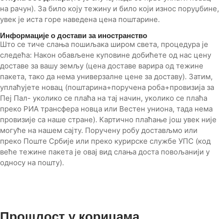
на рачун). За било коју тежину и било који износ поруџбине,
увек је иста горе наведена цена поштарине.
Информације о достави за иностранство
Што се тиче слања пошиљака широм света, процедура је
следећа: Након обављене куповине добићете од нас цену
доставе за вашу земљу (цена доставе варира од тежине
пакета, тако да нема универзалне цене за доставу). Затим,
уплаћујете новац (поштарина+поручена роба+провизија за
Пеј Пал- уколико се плаћа на тај начин, уколико се плаћа
преко РИА трансфера новца или Вестен униона, тада нема
провизије са наше стране). Картично плаћање још увек није
могуће на нашем сајту. Поручену робу достављмо или
преко Поште Србије или преко курирске службе УПС (код
веће тежине пакета је овај вид слања доста повољанији у
односу на пошту).
Прошлост у корицама