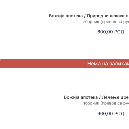
Божија апотека / Природни лекови п
зборник (превод са ру
600,00
РСД
Божија апотека / Лечење цре
зборник (превод са ру
600,00
РСД