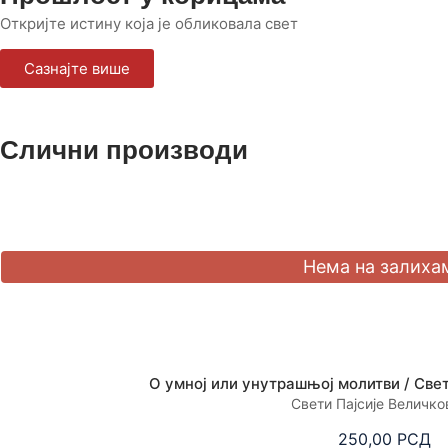
Откријте истину која је обликовала свет
Сазнајте више
Слични производи
О умној или унутрашњој молитви / Све
Свети Пајсије Величко
250,00
РСД