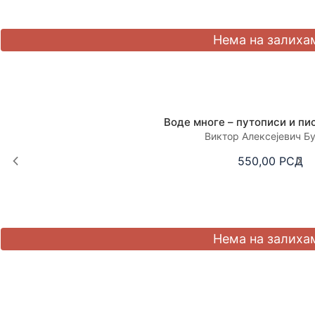
Воде многе – путописи и пи
Виктор Алексејевич Б
550,00
РСД