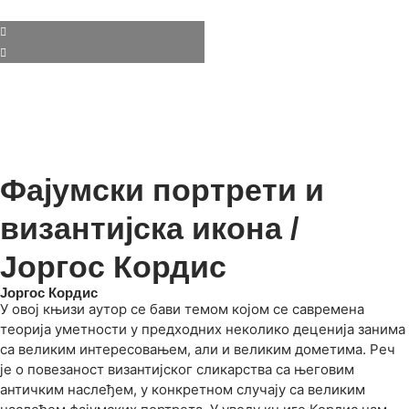
Фајумски портрети и
византијска икона /
Јоргос Кордис
Јоргос Кордис
У овој књизи аутор се бави темом којом се савремена
теорија уметности у предходних неколико деценија занима
са великим интересовањем, али и великим дометима. Реч
је о повезаност византијског сликарства са његовим
античким наслеђем, у конкретном случају са великим