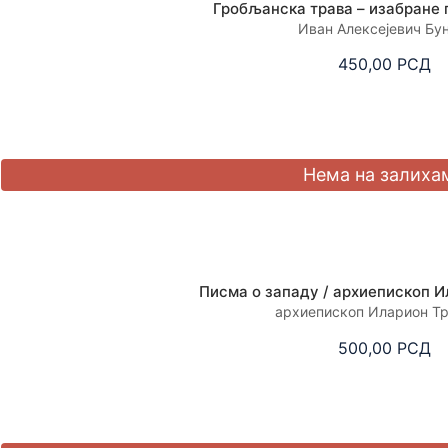
Гробљанска трава – изабране 
Иван Алексејевич Бу
450,00
РСД
Писма о западу / архиепископ И
архиепископ Иларион Тр
500,00
РСД