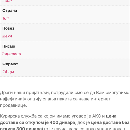
2009
Страна
104
Повез
меки
Писмо
ћирилица
Формат
24 цм
Драги наши пријатељи, потрудили смо се да Вам омогућимо
најјефтинију опцију слања пакета са наше интернет
продавнице.
Курирска служба са којом имамо уговор је АКС и
цена
доставе са откупом је 400 динара
, док је
цена доставе без
откупа 300 динара
(то је случај када се прво уплати новац