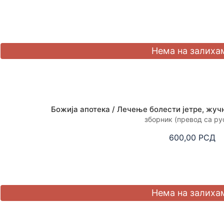
Божија апотека / Лечење болести јетре, жуч
зборник (превод са ру
600,00
РСД