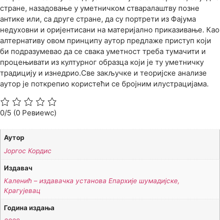
стране, назадовање у уметничком стваралаштву позне
антике или, са друге стране, да су портрети из Фајума
недуховни и оријентисани на материјално приказивање. Као
алтернативу овом принципу аутор предлаже приступ који
би подразумевао да се свака уметност треба тумачити и
процењивати из културног образца који је ту уметничку
традицију и изнедрио.Све закључке и теоријске анализе
аутор је поткрепио користећи се бројним илустрацијама.
0/5
(0 Ревиеwс)
Аутор
Јоргос Кордис
Издавач
Каленић – издавачка установа Епархије шумадијске,
Крагујевац
Година издања