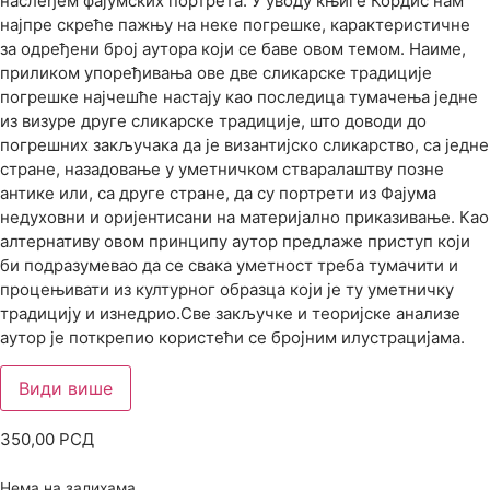
наслеђем фајумских портрета. У уводу књиге Кордис нам
најпре скреће пажњу на неке погрешке, карактеристичне
за одређени број аутора који се баве овом темом. Наиме,
приликом упоређивања ове две сликарске традиције
погрешке најчешће настају као последица тумачења једне
из визуре друге сликарске традиције, што доводи до
погрешних закључака да је византијско сликарство, са једне
стране, назадовање у уметничком стваралаштву позне
антике или, са друге стране, да су портрети из Фајума
недуховни и оријентисани на материјално приказивање. Као
алтернативу овом принципу аутор предлаже приступ који
би подразумевао да се свака уметност треба тумачити и
процењивати из културног образца који је ту уметничку
традицију и изнедрио.Све закључке и теоријске анализе
аутор је поткрепио користећи се бројним илустрацијама.
Види више
350,00
РСД
Нема на залихама