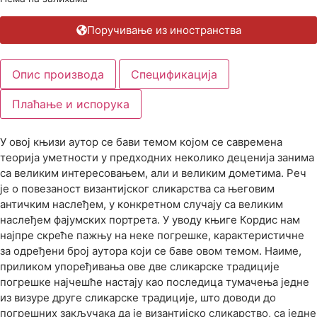
Поручивање из иностранства
Опис производа
Спецификација
Плаћање и испорука
У овој књизи аутор се бави темом којом се савремена
теорија уметности у предходних неколико деценија занима
са великим интересовањем, али и великим дометима. Реч
је о повезаност византијског сликарства са његовим
античким наслеђем, у конкретном случају са великим
наслеђем фајумских портрета. У уводу књиге Кордис нам
најпре скреће пажњу на неке погрешке, карактеристичне
за одређени број аутора који се баве овом темом. Наиме,
приликом упоређивања ове две сликарске традиције
погрешке најчешће настају као последица тумачења једне
из визуре друге сликарске традиције, што доводи до
погрешних закључака да је византијско сликарство, са једне