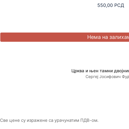
550,00
РСД
Црква и њен тамни двојни
Сергеј Јосифович Фу
Све цене су изражене са урачунатим ПДВ-ом.