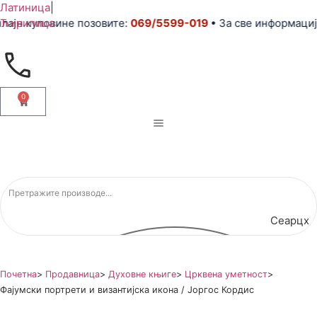
Латиница
|
куповине позовите:
Ћирилица
069/5599-019
• За све информације и п
0
Сеарцх
Почетна
>
Продавница
>
Духовне књиге
>
Црквена уметност
>
Фајумски портрети и византијска икона / Јоргос Кордис