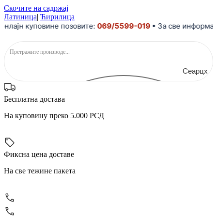
Скочите на садржај
Латиница
|
Ћирилица
ајн куповине позовите:
069/5599-019
• За све информације
Сеарцх
Бесплатна достава
На куповину преко 5.000 РСД
Фиксна цена доставе
На све тежине пакета