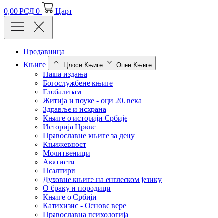
0,00
РСД
0
Царт
Продавница
Књиге
Цлосе Књиге
Опен Књиге
Наша издања
Богослужбене књиге
Глобализам
Житија и поуке - оци 20. века
Здравље и исхрана
Књиге о историји Србије
Историја Цркве
Православне књиге за децу
Књижевност
Молитвеници
Акатисти
Псалтири
Духовне књиге на енглеском језику
О браку и породици
Књиге о Србији
Катихизис - Основе вере
Православна психологија