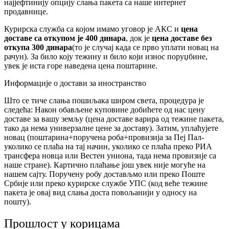
најјефтинију опцију слања пакета са наше интернет
продавнице.
Курирска служба са којом имамо уговор је АКС и
цена
доставе са откупом је 400 динара
, док је
цена доставе без
откупа 300 динара
(то је случај када се прво уплати новац на
рачун). За било коју тежину и било који износ поруџбине,
увек је иста горе наведена цена поштарине.
Информације о достави за иностранство
Што се тиче слања пошиљака широм света, процедура је
следећа: Након обављене куповине добићете од нас цену
доставе за вашу земљу (цена доставе варира од тежине пакета,
тако да нема универзалне цене за доставу). Затим, уплаћујете
новац (поштарина+поручена роба+провизија за Пеј Пал-
уколико се плаћа на тај начин, уколико се плаћа преко РИА
трансфера новца или Вестен униона, тада нема провизије са
наше стране). Картично плаћање још увек није могуће на
нашем сајту. Поручену робу достављмо или преко Поште
Србије или преко курирске службе УПС (код веће тежине
пакета је овај вид слања доста повољанији у односу на
пошту).
Прошлост у корицама