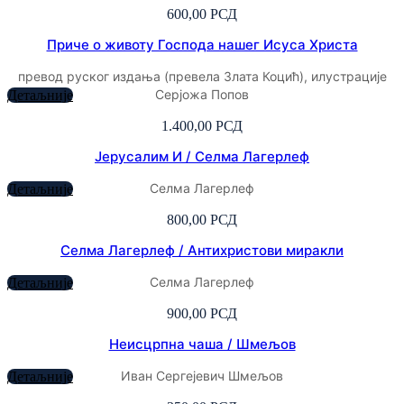
600,00
РСД
Приче о животу Господа нашег Исуса Христа
превод руског издања (превела Злата Коцић), илустрације
Серјожа Попов
Детаљније
1.400,00
РСД
Јерусалим И / Селма Лагерлеф
Селма Лагерлеф
Детаљније
800,00
РСД
Селма Лагерлеф / Антихристови миракли
Селма Лагерлеф
Детаљније
900,00
РСД
Неисцрпна чаша / Шмељов
Иван Сергејевич Шмељов
Детаљније