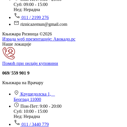
Суб: 09:00 - 15:00
Нед: Нерадна
011 / 2199 276
riznicazemun@gmail.com
Књижара Ризница ©️2026
Израда wеб презентације:
Авокадо.рс
Наше локације
Помоћ при онлајн куповини
069/ 559 901 9
Књижара на Врачару
Крушедолска 1,
Београд 11000
Пон-Пет: 9:00 - 20:00
Суб: 10:00 - 15:00
Нед: Нерадна
011 / 3440 779