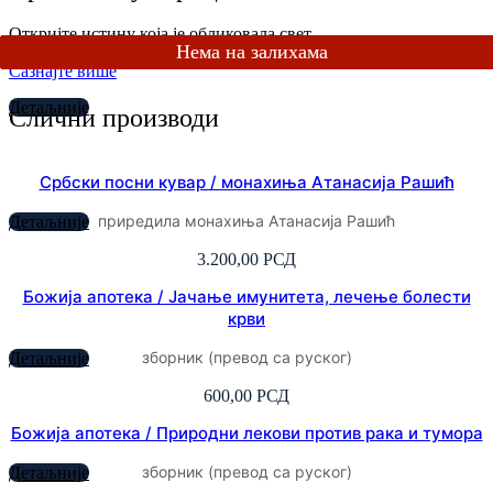
Откријте истину која је обликовала свет
Сазнајте више
Детаљније
Слични производи
Србски посни кувар / монахиња Атанасија Рашић
приредила монахиња Атанасија Рашић
Детаљније
3.200,00
РСД
Божија апотека / Јачање имунитета, лечење болести
крви
зборник (превод са руског)
Детаљније
600,00
РСД
Божија апотека / Природни лекови против рака и тумора
зборник (превод са руског)
Детаљније