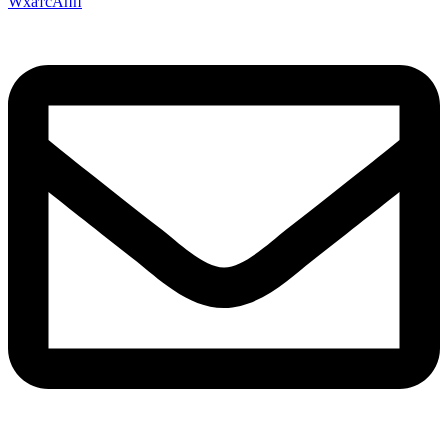
WхатсАпп