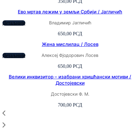
350,00
РСД
Ево мртав лежим у земљи Србији / Јагличић
Владимир Јагличић
Детаљније
650,00
РСД
Жена мислилац / Лосев
Алексеј Фјодорович Лосев
Детаљније
650,00
РСД
Велики инквизитор – изабрани хришћански мотиви /
Достојевски
Достојевски Ф. М.
700,00
РСД