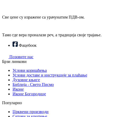
Све цене су изражене са урачунатим ПДВ-ом.
Тамо где вера проналази реч, а традиција своје трајање.
Фацебоок
Позовите нас
Брзи линкови
Услови коришћења
Услови доставе и инструкције за плаћање
Духовне књиге
Библија - Свето Писмо
Иконе
Иконе Богородице
Популарно
Црквени производи
Сетови за крштење