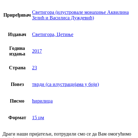
Светигора (илустровале монахиње Аквилина
Приређивач
Зелић и Василиса Дуждевић)
Издавач
Светигора, Цетиње
Година
2017
издања
Страна
23
Повез
тврди (са илустрацијама у боји)
Писмо
ћирилица
Формат
15 цм
Драги наши пријатељи, потрудили смо се да Вам омогућимо