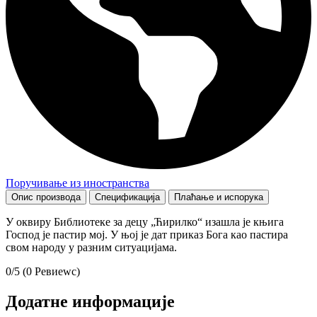
Поручивање из иностранства
Опис производа
Спецификација
Плаћање и испорука
У оквиру Библиотеке за децу „Ћирилко“ изашла је књига
Господ је пастир мој. У њој је дат приказ Бога као пастира
свом народу у разним ситуацијама.
0/5
(0 Ревиеwс)
Додатне информације