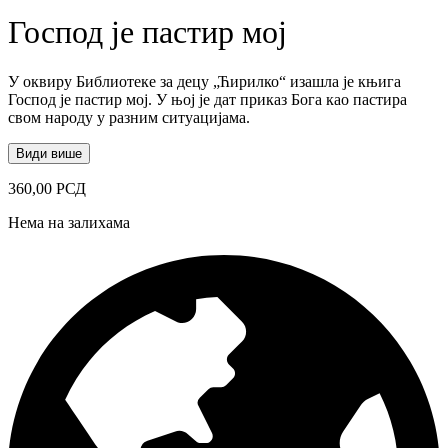
Господ је пастир мој
У оквиру Библиотеке за децу „Ћирилко“ изашла је књига
Господ је пастир мој. У њој је дат приказ Бога као пастира
свом народу у разним ситуацијама.
Види више
360,00
РСД
Нема на залихама