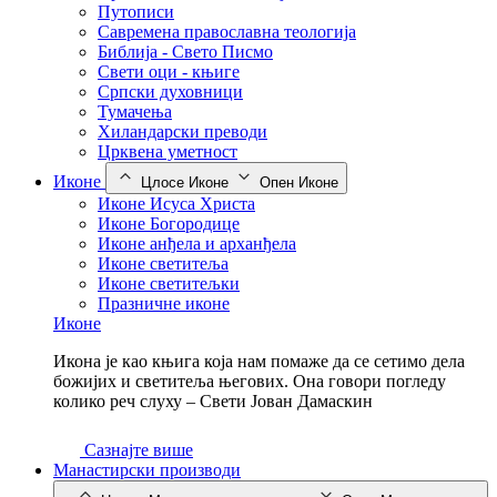
Путописи
Савремена православна теологија
Библија - Свето Писмо
Свети оци - књиге
Српски духовници
Тумачења
Хиландарски преводи
Црквена уметност
Иконе
Цлосе Иконе
Опен Иконе
Иконе Исуса Христа
Иконе Богородице
Иконе анђела и арханђела
Иконе светитеља
Иконе светитељки
Празничне иконе
Иконе
Икона је као књига која нам помаже да се сетимо дела
божијих и светитеља његових. Она говори погледу
колико реч слуху – Свети Јован Дамаскин
Сазнајте више
Манастирски производи