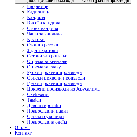
Цлосе Црквени производи
Опен Црквени производи
Бројанице
Кадионице
Кандила
Висећа кандила
Стона кандила
Чаша за кандило
Крстови
Стони крстови
Зидни крстови
Сетови за крштење
Опрема за венчање
Опрема за славу
Руски црквени производи
Српски црквени производи
Грчки црквени производи
Црквени производи из Јерусалима
Свећњаци
Тамјан
Дрвени крстићи
Православни накит
Српски сувенири
Православна одећа
О нама
Контакт