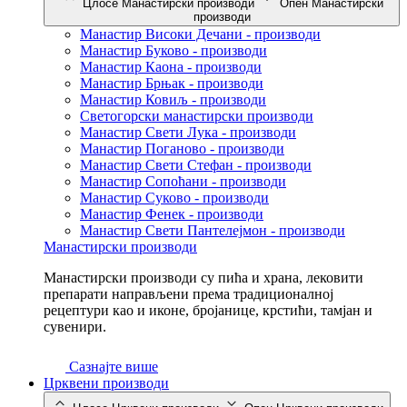
Цлосе Манастирски производи
Опен Манастирски
производи
Манастир Високи Дечани - производи
Манастир Буково - производи
Манастир Каона - производи
Манастир Брњак - производи
Манастир Ковиљ - производи
Светогорски манастирски производи
Манастир Свети Лука - производи
Манастир Поганово - производи
Манастир Свети Стефан - производи
Манастир Сопоћани - производи
Манастир Суково - производи
Манастир Фенек - производи
Манастир Свети Пантелејмон - производи
Манастирски производи
Манастирски производи су пића и храна, лековити
препарати направљени према традиционалној
рецептури као и иконе, бројанице, крстићи, тамјан и
сувенири.
Сазнајте више
Црквени производи