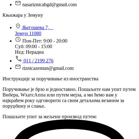
nasariznicabgd@gmail.com
Књижара у Земуну
Његошева 7,
Земун 11080
Пон-Пет: 9:00 - 20:00
Суб: 09:00 - 15:00
Нед: Нерадна
011 / 2199 276
riznicazemun@gmail.com
Инструкције за поручивање из иностранства
Поручивање је брзо и једноставно. Пошаљите нам упит путем
Вибера, WхатсАппа или путем мејла, а ми ћемо вам у
најкраћем року одговорити са свим детаљима везаним за
поруџбину и слање.
Пошаљите упит за жељени производ путем: