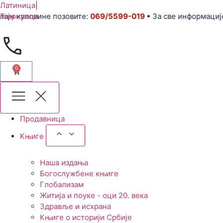
Латиница
|
уповине позовите:
Ћирилица
069/5599-019
• За све информације и п
0
Продавница
Књиге
Наша издања
Богослужбене књиге
Глобализам
Житија и поуке - оци 20. века
Здравље и исхрана
Књиге о историји Србије