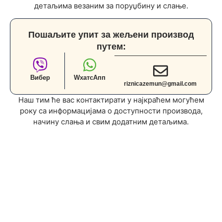
детаљима везаним за поруџбину и слање.
Пошаљите упит за жељени производ
путем:
Вибер
WхатсАпп
riznicazemun@gmail.com
Наш тим ће вас контактирати у најкраћем могућем
року са информацијама о доступности производа,
начину слања и свим додатним детаљима.