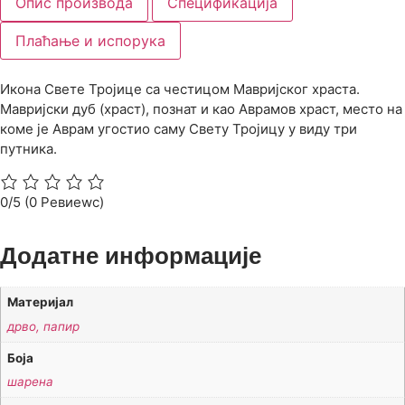
Опис производа
Спецификација
Плаћање и испорука
Икона Свете Тројице са честицом Мавријског храста.
Мавријски дуб (храст), познат и као Аврамов храст, место на
коме је Аврам угостио саму Свету Тројицу у виду три
путника.
0/5
(0 Ревиеwс)
Додатне информације
Материјал
дрво, папир
Боја
шарена