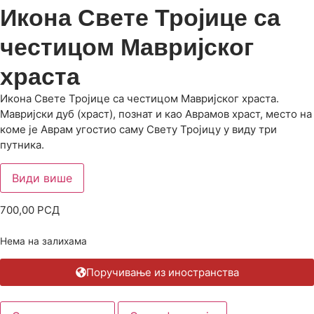
Икона Свете Тројице са
честицом Мавријског
храста
Икона Свете Тројице са честицом Мавријског храста.
Мавријски дуб (храст), познат и као Аврамов храст, место на
коме је Аврам угостио саму Свету Тројицу у виду три
путника.
Види више
700,00
РСД
Нема на залихама
Поручивање из иностранства