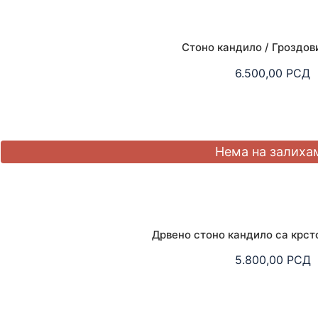
Стоно кандило / Гроздов
6.500,00
РСД
Дрвено стоно кандило са крст
5.800,00
РСД