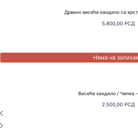
Дрвено висеће кандило са крст
5.800,00
РСД
Висеће кандило / Чипка 
2.500,00
РСД