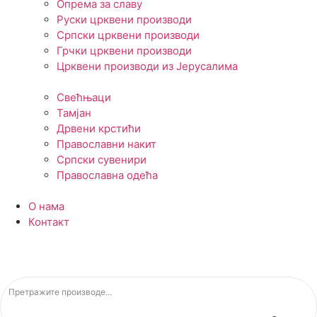
Опрема за славу
Руски црквени производи
Српски црквени производи
Грчки црквени производи
Црквени производи из Јерусалима
Свећњаци
Тамјан
Дрвени крстићи
Православни накит
Српски сувенири
Православна одећа
О нама
Контакт