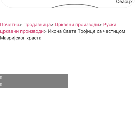
Сеарцх
Почетна
>
Продавница
>
Црквени производи
>
Руски
црквени производи
>
Икона Свете Тројице са честицом
Мавријског храста