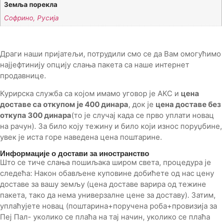
Земља порекла
Софрино, Русија
Драги наши пријатељи, потрудили смо се да Вам омогућимо
најјефтинију опцију слања пакета са наше интернет
продавнице.
Курирска служба са којом имамо уговор је АКС и
цена
доставе са откупом је 400 динара
, док је
цена доставе без
откупа 300 динара
(то је случај када се прво уплати новац
на рачун). За било коју тежину и било који износ поруџбине,
увек је иста горе наведена цена поштарине.
Информације о достави за иностранство
Што се тиче слања пошиљака широм света, процедура је
следећа: Након обављене куповине добићете од нас цену
доставе за вашу земљу (цена доставе варира од тежине
пакета, тако да нема универзалне цене за доставу). Затим,
уплаћујете новац (поштарина+поручена роба+провизија за
Пеј Пал- уколико се плаћа на тај начин, уколико се плаћа