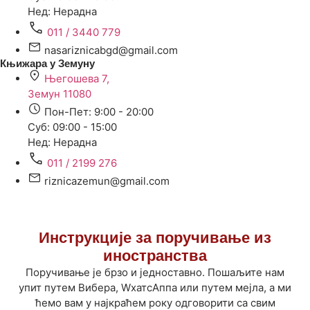
Нед: Нерадна
011 / 3440 779
nasariznicabgd@gmail.com
Књижара у Земуну
Његошева 7,
Земун 11080
Пон-Пет: 9:00 - 20:00
Суб: 09:00 - 15:00
Нед: Нерадна
011 / 2199 276
riznicazemun@gmail.com
Инструкције за поручивање из
иностранства
Поручивање је брзо и једноставно. Пошаљите нам
упит путем Вибера, WхатсАппа или путем мејла, а ми
ћемо вам у најкраћем року одговорити са свим