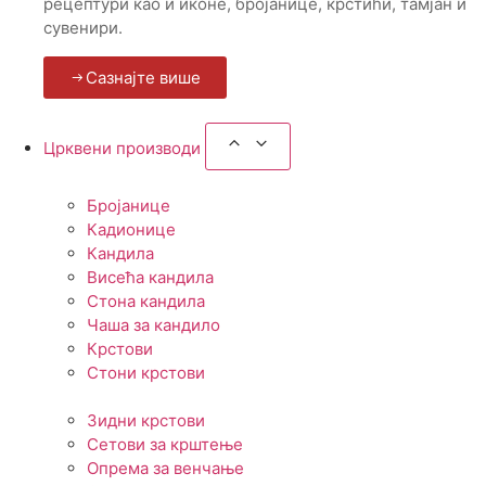
рецептури као и иконе, бројанице, крстићи, тамјан и
сувенири.
Сазнајте више
Црквени производи
Бројанице
Кадионице
Кандила
Висећа кандила
Стона кандила
Чаша за кандило
Крстови
Стони крстови
Зидни крстови
Сетови за крштење
Опрема за венчање