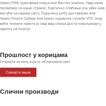
преко РИА трансфера новца или Вестен униона, тада нема
провизије са наше стране). Картично плаћање још увек није
могуће на нашем сајту. Поручену робу достављмо или
преко Поште Србије или преко курирске службе УПС (код
веће тежине пакета је овај вид слања доста повољанији у
односу на пошту).
Прошлост у корицама
Откријте истину која је обликовала свет
Сазнајте више
Слични производи