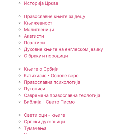
Историја Цркве
Православне књиге за децу
Књижевност
Молитвеници
Акатисти
Псалтири
Духовне књиге на енглеском језику
О браку и породици
Књиге о Србији
Катихизис - Основе вере
Православна психологија
Путописи
Савремена православна теологија
Библија - Свето Писмо
Свети оци - књиге
Српски духовници
Тумачења