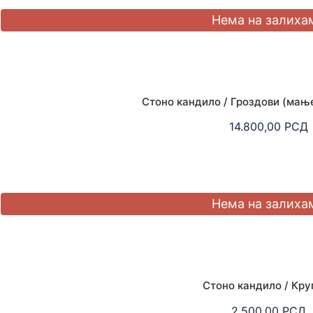
Стоно кандило / Гроздови (мањ
14.800,00
РСД
Стоно кандило / Кру
2.500,00
РСД