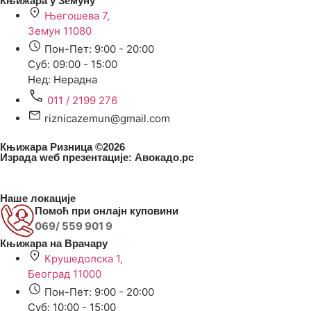
Књижара у Земуну
Његошева 7,
Земун 11080
Пон-Пет: 9:00 - 20:00
Суб: 09:00 - 15:00
Нед: Нерадна
011 / 2199 276
riznicazemun@gmail.com
Књижара Ризница ©️2026
Израда wеб презентације:
Авокадо.рс
Наше локације
Помоћ при онлајн куповини
069/ 559 901 9
Књижара на Врачару
Крушедолска 1,
Београд 11000
Пон-Пет: 9:00 - 20:00
Суб: 10:00 - 15:00