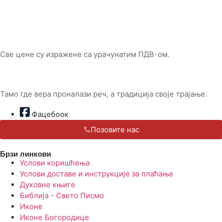
Све цене су изражене са урачунатим ПДВ-ом.
Тамо где вера проналази реч, а традиција своје трајање.
Фацебоок
Позовите нас
Брзи линкови
Услови коришћења
Услови доставе и инструкције за плаћање
Духовне књиге
Библија - Свето Писмо
Иконе
Иконе Богородице