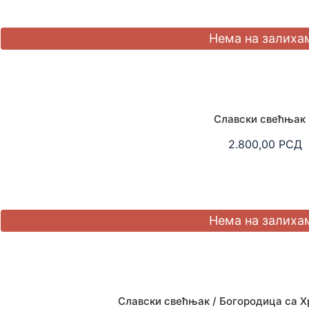
Славски свећњак
2.800,00
РСД
Славски свећњак / Богородица са Х