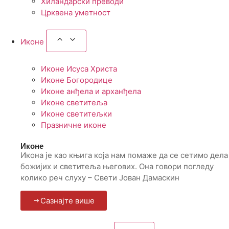
Хиландарски преводи
Црквена уметност
Иконе
Иконе Исуса Христа
Иконе Богородице
Иконе анђела и арханђела
Иконе светитеља
Иконе светитељки
Празничне иконе
Иконе
Икона је као књига која нам помаже да се сетимо дела
божијих и светитеља његових. Она говори погледу
колико реч слуху – Свети Јован Дамаскин
Сазнајте више