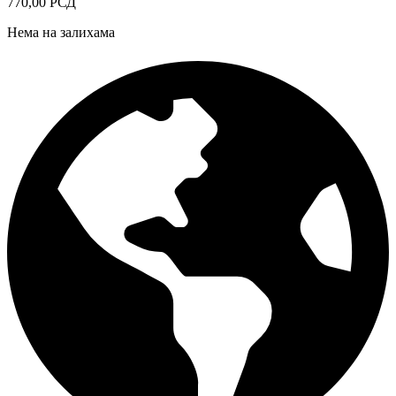
770,00
РСД
Нема на залихама