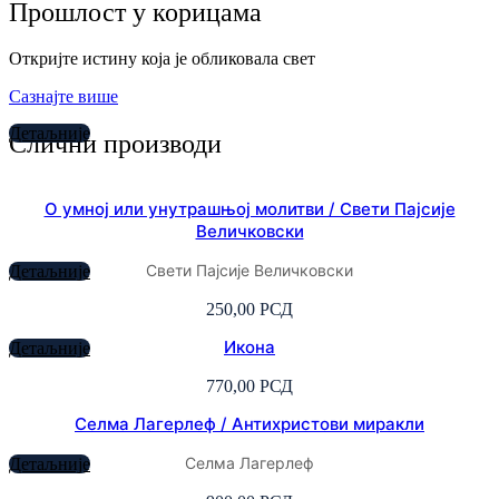
Прошлост у корицама
Откријте истину која је обликовала свет
Сазнајте више
Детаљније
Слични производи
О умној или унутрашњој молитви / Свети Пајсије
Величковски
Свети Пајсије Величковски
Детаљније
250,00
РСД
Икона
Детаљније
770,00
РСД
Селма Лагерлеф / Антихристови миракли
Селма Лагерлеф
Детаљније