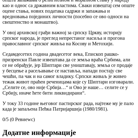
као и однос са државним властима. Сваки извештај сем опште
оцене стања, нових података садржи и запажања и
вредновања појединих личности (посебно се ово односи на
свештенство и монаштво).
У овој архивској грађи важној за српску Цркву, историју
српског народа, је преглед непрестаног насиља и прогона
православног српског живља на Косову и Метохији.
Седамдесетих година двадесетог века, Епископ рашко-
призренски Павле извештава да се земља враћа Србима, али
се не обрађује, јер Шиптари све уништавају, земља се продаје
у бесцење а расељавање се наставља, напади постају све
чешћи, па чак и на самог владику. Српски живаљ је живео
тежак живот праћен реченицама које су Шиптари изговарали.
„Селите се, ово није Србија…“ и Ово је наше… селите се у
Србију, иначе ћете бити ликвидирани“.
У току 33 године његовог пастирског рада, најтеже му је пало
када је запаљена Пећка Патријаршија (1980/1981).
0/5
(0 Ревиеwс)
Додатне информације