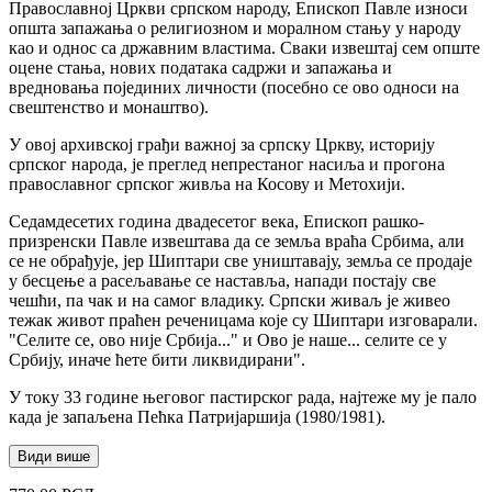
Православној Цркви српском народу, Епископ Павле износи
општа запажања о религиозном и моралном стању у народу
као и однос са државним властима. Сваки извештај сем опште
оцене стања, нових података садржи и запажања и
вредновања појединих личности (посебно се ово односи на
свештенство и монаштво).
У овој архивској грађи важној за српску Цркву, историју
српског народа, је преглед непрестаног насиља и прогона
православног српског живља на Косову и Метохији.
Седамдесетих година двадесетог века, Епископ рашко-
призренски Павле извештава да се земља враћа Србима, али
се не обрађује, јер Шиптари све уништавају, земља се продаје
у бесцење а расељавање се наставља, напади постају све
чешћи, па чак и на самог владику. Српски живаљ је живео
тежак живот праћен реченицама које су Шиптари изговарали.
"Селите се, ово није Србија..." и Ово је наше... селите се у
Србију, иначе ћете бити ликвидирани".
У току 33 године његовог пастирског рада, најтеже му је пало
када је запаљена Пећка Патријаршија (1980/1981).
Види више