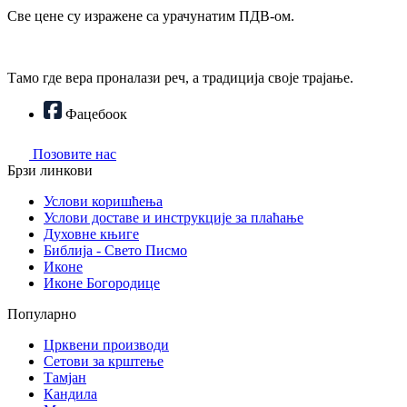
Све цене су изражене са урачунатим ПДВ-ом.
Тамо где вера проналази реч, а традиција своје трајање.
Фацебоок
Позовите нас
Брзи линкови
Услови коришћења
Услови доставе и инструкције за плаћање
Духовне књиге
Библија - Свето Писмо
Иконе
Иконе Богородице
Популарно
Црквени производи
Сетови за крштење
Тамјан
Кандила