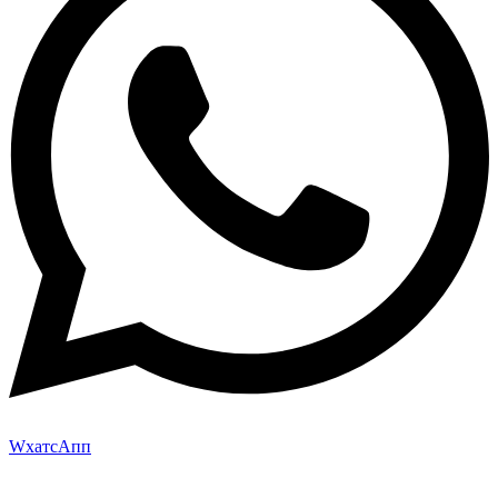
WхатсАпп