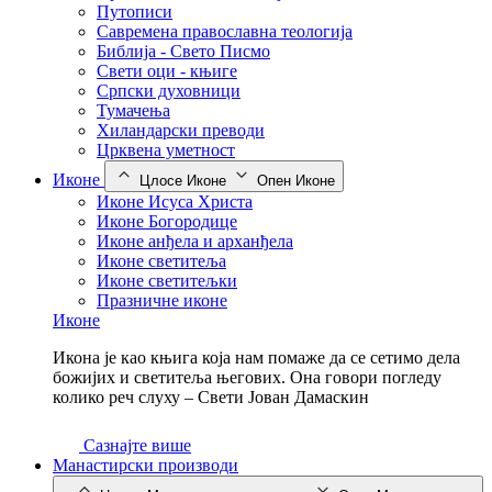
Путописи
Савремена православна теологија
Библија - Свето Писмо
Свети оци - књиге
Српски духовници
Тумачења
Хиландарски преводи
Црквена уметност
Иконе
Цлосе Иконе
Опен Иконе
Иконе Исуса Христа
Иконе Богородице
Иконе анђела и арханђела
Иконе светитеља
Иконе светитељки
Празничне иконе
Иконе
Икона је као књига која нам помаже да се сетимо дела
божијих и светитеља његових. Она говори погледу
колико реч слуху – Свети Јован Дамаскин
Сазнајте више
Манастирски производи