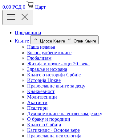
0,00
РСД
0
Царт
Продавница
Књиге
Цлосе Књиге
Опен Књиге
Наша издања
Богослужбене књиге
Глобализам
Житија и поуке - оци 20. века
Здравље и исхрана
Књиге о историји Србије
Историја Цркве
Православне књиге за децу
Књижевност
Молитвеници
Акатисти
Псалтири
Духовне књиге на енглеском језику
О браку и породици
Књиге о Србији
Катихизис - Основе вере
Православна психологија