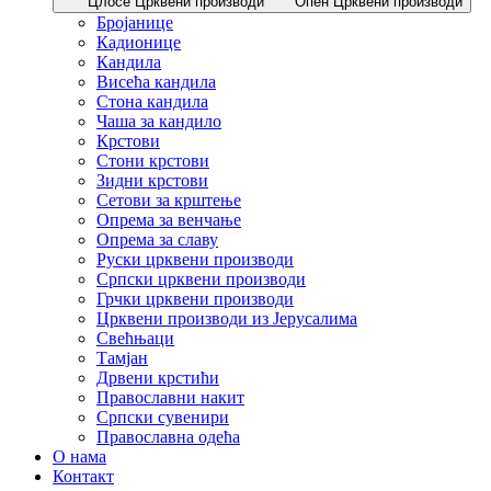
Цлосе Црквени производи
Опен Црквени производи
Бројанице
Кадионице
Кандила
Висећа кандила
Стона кандила
Чаша за кандило
Крстови
Стони крстови
Зидни крстови
Сетови за крштење
Опрема за венчање
Опрема за славу
Руски црквени производи
Српски црквени производи
Грчки црквени производи
Црквени производи из Јерусалима
Свећњаци
Тамјан
Дрвени крстићи
Православни накит
Српски сувенири
Православна одећа
О нама
Контакт