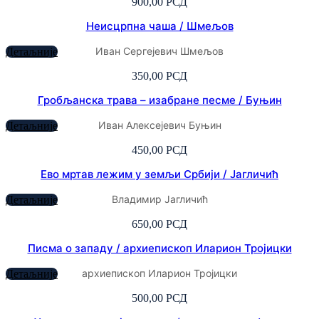
900,00
РСД
Неисцрпна чаша / Шмељов
Иван Сергејевич Шмељов
Детаљније
350,00
РСД
Гробљанска трава – изабране песме / Буњин
Иван Алексејевич Буњин
Детаљније
450,00
РСД
Ево мртав лежим у земљи Србији / Јагличић
Владимир Јагличић
Детаљније
650,00
РСД
Писма о западу / архиепископ Иларион Тројицки
архиепископ Иларион Тројицки
Детаљније
500,00
РСД