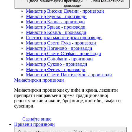
Цлосе Манастирски производи
Опен Манастирски
производи
Манастир Високи Дечани - производи
Манастир Буково - производи
Манастир Каона - производи
Манастир Брњак - производи
Манастир Ковиљ - производи
Светогорски манастирски производи
Манастир Свети Лука - производи
Манастир Поганово - производи
Манастир Свети Стефан - производи
Манастир Сопоћани - производи
Манастир Суково - производи
Манастир Фенек - производи
Манастир Свети Пантелејмон - производи
Манастирски производи
Манастирски производи су пића и храна, лековити
препарати направљени према традиционалној
рецептури као и иконе, бројанице, крстићи, тамјан и
сувенири.
Сазнајте више
Црквени производи