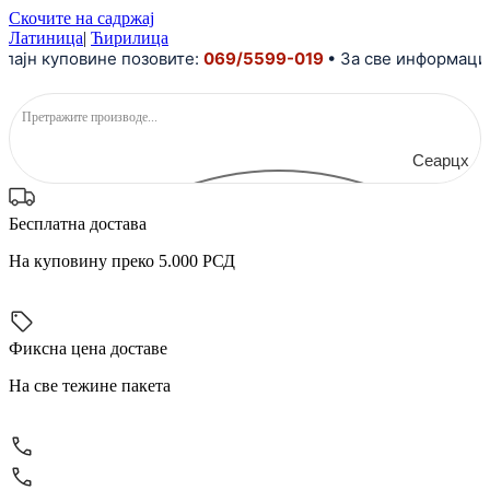
Скочите на садржај
Латиница
|
Ћирилица
 куповине позовите:
069/5599-019
• За све информације и
Сеарцх
Бесплатна достава
На куповину преко 5.000 РСД
Фиксна цена доставе
На све тежине пакета