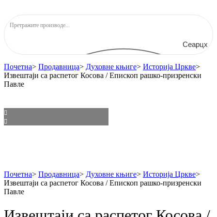
Сеарцх
Почетна
>
Продавница
>
Духовне књиге
>
Историја Цркве
>
Извештаји са распетог Косова / Епископ рашко-призренски
Павле
Почетна
>
Продавница
>
Духовне књиге
>
Историја Цркве
>
Извештаји са распетог Косова / Епископ рашко-призренски
Павле
Извештаји са распетог Косова /