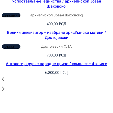
Успостављање јединства / архиепископ Јован
Шаховској
архиепископ Јован Шаховској
Детаљније
400,00
РСД
Велики инквизитор – изабрани хришћански мотиви /
Достојевски
Достојевски Ф. М.
Детаљније
700,00
РСД
Антологија руске народне приче / комплет – 4 књиге
6.800,00
РСД