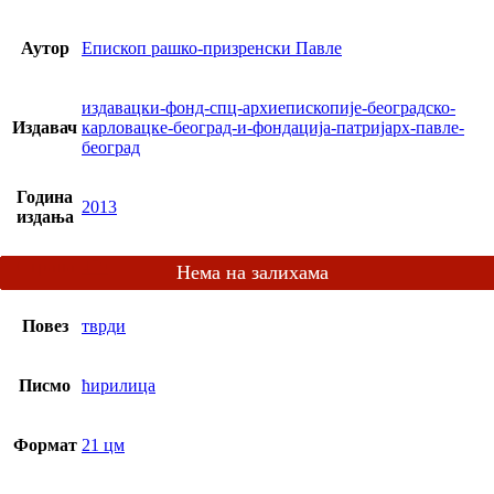
Аутор
Епископ рашко-призренски Павле
издавацки-фонд-спц-архиепископије-београдско-
Издавач
карловацке-београд-и-фондација-патријарх-павле-
београд
Година
2013
издања
Страна
479
Повез
тврди
Писмо
ћирилица
Формат
21 цм