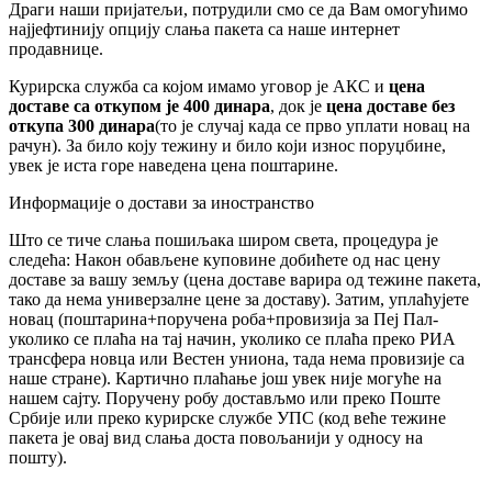
Драги наши пријатељи, потрудили смо се да Вам омогућимо
најјефтинију опцију слања пакета са наше интернет
продавнице.
Курирска служба са којом имамо уговор је АКС и
цена
доставе са откупом је 400 динара
, док је
цена доставе без
откупа 300 динара
(то је случај када се прво уплати новац на
рачун). За било коју тежину и било који износ поруџбине,
увек је иста горе наведена цена поштарине.
Информације о достави за иностранство
Што се тиче слања пошиљака широм света, процедура је
следећа: Након обављене куповине добићете од нас цену
доставе за вашу земљу (цена доставе варира од тежине пакета,
тако да нема универзалне цене за доставу). Затим, уплаћујете
новац (поштарина+поручена роба+провизија за Пеј Пал-
уколико се плаћа на тај начин, уколико се плаћа преко РИА
трансфера новца или Вестен униона, тада нема провизије са
наше стране). Картично плаћање још увек није могуће на
нашем сајту. Поручену робу достављмо или преко Поште
Србије или преко курирске службе УПС (код веће тежине
пакета је овај вид слања доста повољанији у односу на
пошту).