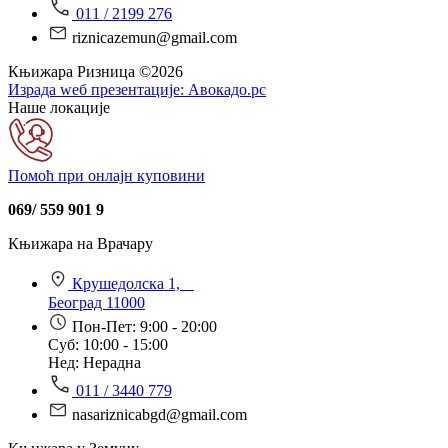
011 / 2199 276
riznicazemun@gmail.com
Књижара Ризница ©️2026
Израда wеб презентације:
Авокадо.рс
Наше локације
Помоћ при онлајн куповини
069/ 559 901 9
Књижара на Врачару
Крушедолска 1,
Београд 11000
Пон-Пет: 9:00 - 20:00
Суб: 10:00 - 15:00
Нед: Нерадна
011 / 3440 779
nasariznicabgd@gmail.com