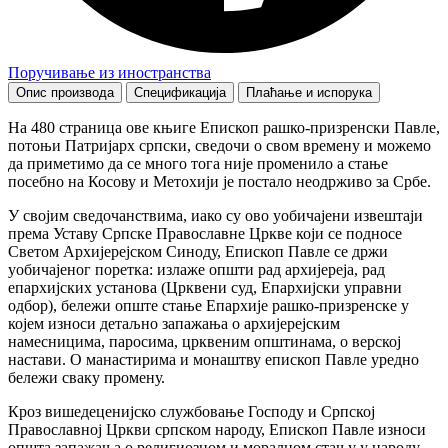
Поручивање из иностранства
Опис производа
Спецификација
Плаћање и испорука
На 480 страница ове књиге Епископ рашко-призренски Павле,
потоњи Патријарх српски, сведочи о свом времену и можемо
да приметимо да се много тога није променило а стање
посебно на Косову и Метохији је постало неодрживо за Србе.
У својим сведочанствима, иако су ово уобичајени извештаји
према Уставу Српске Православне Цркве који се подносе
Светом Архијерејском Синоду, Епископ Павле се држи
уобичајеног поретка: излаже општи рад архијереја, рад
епархијских установа (Црквени суд, Епархијски управни
одбор), бележи опште стање Епархије рашко-призренске у
којем износи детаљно запажања о архијерејским
намесницима, паросима, црквеним општинама, о верској
настави. О манастирима и монаштву епископ Павле уредно
бележи сваку промену.
Кроз вишедеценијско службовање Господу и Српској
Православној Цркви српском народу, Епископ Павле износи
општа запажања о религиозном и моралном стању у народу