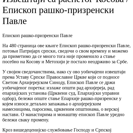
Епископ рашко-призренски
Павле
Епископ рашко-призренски Павле
На 480 страница ове књиге Епископ рашко-призренски Павле,
потоњи Патријарх српски, сведочи о свом времену и можемо
да приметимо да се много тога није променило а стање
посебно на Косову и Метохији је постало неодрживо за Србе.
У својим сведочанствима, иако су ово уобичајени извештаји
према Уставу Српске Православне Цркве који се подносе
Светом Архијерејском Синоду, Епископ Павле се држи
уобичајеног поретка: излаже општи рад архијереја, рад
епархијских установа (Црквени суд, Епархијски управни
одбор), бележи опште стање Епархије рашко-призренске у
којем износи детаљно запажања о архијерејским
намесницима, паросима, црквеним општинама, о верској
настави. О манастирима и монаштву епископ Павле уредно
бележи сваку промену.
Кроз вишедеценијско службовање Господу и Српској