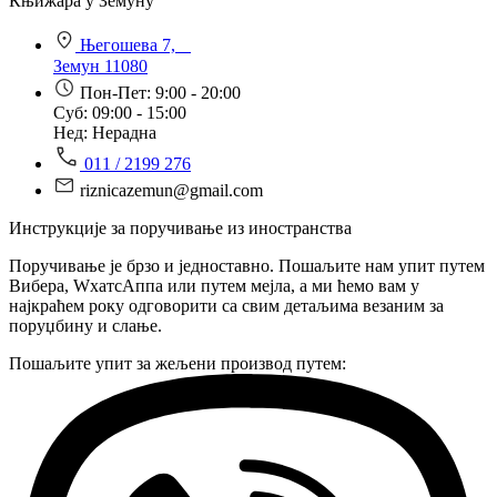
Књижара у Земуну
Његошева 7,
Земун 11080
Пон-Пет: 9:00 - 20:00
Суб: 09:00 - 15:00
Нед: Нерадна
011 / 2199 276
riznicazemun@gmail.com
Инструкције за поручивање из иностранства
Поручивање је брзо и једноставно. Пошаљите нам упит путем
Вибера, WхатсАппа или путем мејла, а ми ћемо вам у
најкраћем року одговорити са свим детаљима везаним за
поруџбину и слање.
Пошаљите упит за жељени производ путем: