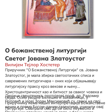
О божанственој литургији
Светог Јована Златоустог
Вилијем Тејлор Хостетер
Приручник "О Божанственој Литургији" св. Јована
Златоустог, је мала збирка светоотачких списа и
савремених литургичара – оних који објашњавају
литургијску праксу кроз векове и њену
Христоцентричност као и битност за сваког човека и
Двојица свештеника, протојереј проф. др. Радомир
свуда. Осим уводне Белешке и Захвалнице, у
Поповић и јереј Зоран Максимовић су, сваки на свој
Приручнику нема наших интерпретација Божанствене
начин и према Богом-даним талентима, учинили овај
Литургије. Сматрали смо да би било неумесно и