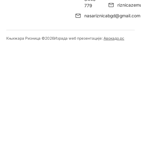
riznicaze
779
nasariznicabgd@gmail.com
Књижара Ризница ©️2026
Израда wеб презентације:
Авокадо.рс