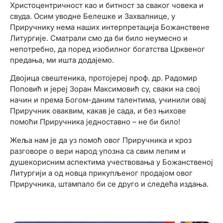
Христоцентричност као и битност за сваког човека и
свуда. Осим уводне Белешке и Захвалнице, у
Приручнику нема наших интерпретација Божанствене
Литургије. Сматрали смо да би било неумесно и
непотребно, да поред изобилног богатства Црквеног
предања, ми ишта додајемо.
Двојица свештеника, протојереј проф. др. Радомир
Поповић и јереј Зоран Максимовић су, сваки на свој
начин и према Богом-даним талентима, учинили овај
Приручник оваквим, какав је сада, и без њихове
помоћи Приручника једноставно – не би било!
Жеља нам је да уз помоћ овог Приручника и кроз
разговоре о вери народ упозна са свим лепим и
душекорисним аспектима учествовања у Божанственој
Литургији а од новца прикупљеног продајом овог
Приручника, штампало би се друго и следећа издања.