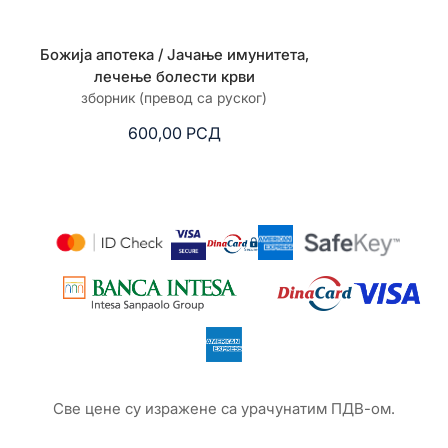
Божија апотека / Јачање имунитета,
Божија апотека
лечење болести крви
жучне кесе,
зборник (превод са руског)
зборник 
600,00
РСД
6
Све цене су изражене са урачунатим ПДВ-ом.