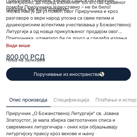
Приручник оваквим, какав је сада, и без њихове
непотребно, да поред изобилног богатства Црквеног
помоћи Приручника једноставно – не би било!
предања, ми ишта додајемо.
Жеља нам је да уз помоћ овог Приручника и кроз
разговоре о вери народ упозна са свим лепим и
душекорисним аспектима учествовања у Божанственој
Литургији а од новца прикупљеног продајом овог
Приручника, штампало би се друго и следећа издања.
Види више
800,00
РСД
Нема на залихама
Поручивање из иностранства
Опис производа
Спецификација
Плаћање и испор
Приручник „О Божанственој Литургији“ св. Јована
Златоустог, је мала збирка светоотачких списа и
савремених литургичара – оних који објашњавају
литургијску праксу кроз векове и њену