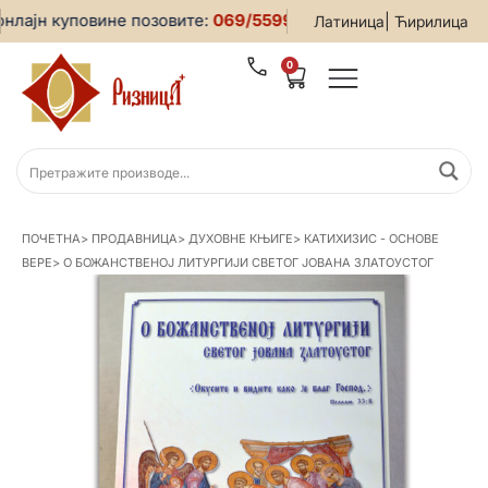
лајн куповине позовите:
069/5599-019
• За све информациј
|
Латиница
Ћирилица
0
ПОЧЕТНА
>
ПРОДАВНИЦА
>
ДУХОВНЕ КЊИГЕ
>
КАТИХИЗИС - ОСНОВЕ
ВЕРЕ
>
О БОЖАНСТВЕНОЈ ЛИТУРГИЈИ СВЕТОГ ЈОВАНА ЗЛАТОУСТОГ