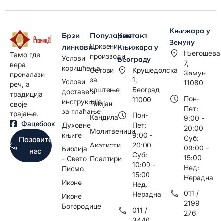
Књижара у
Брзи
Популарно
Контакт
Земуну
Црквени
линкови
Књижара у
Његошева
Тамо где
производи
Услови
Београду
7,
вера
коришћења
Сетови
Крушедолска
Земун
проналази
за
1,
Услови
11080
реч, а
крштење
Београд
доставе и
традиција
Пон-
11000
инструкције
Тамјан
своје
Пет:
за плаћање
трајање.
Пон-
Кандила
9:00 -
Фацебоок
Духовне
Пет:
20:00
Молитвеници
књиге
9:00 -
Суб:
Позовите
Акатисти
20:00
09:00 -
Библија
нас
Суб:
15:00
- Свето
Псалтири
10:00 -
Нед:
Писмо
15:00
Нерадна
Иконе
Нед:
011 /
Нерадна
Иконе
2199
Богородице
011 /
276
3440