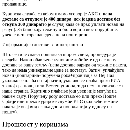
продавнице.
Курирска служба са којом имамо уговор је АКС и
цена
доставе са откупом је 400 динара
, док је
цена доставе без
откупа 300 динара
(то је случај када се прво уплати новац на
рачун). За било коју тежину и било који износ поруџбине,
увек је иста горе наведена цена поштарине.
Информације о достави за иностранство
Што се тиче слања пошиљака широм света, процедура је
следећа: Након обављене куповине добићете од нас цену
доставе за вашу земљу (цена доставе варира од тежине пакета,
тако да нема универзалне цене за доставу). Затим, уплаћујете
новац (поштарина+поручена роба+провизија за Пеј Пал-
уколико се плаћа на тај начин, уколико се плаћа преко РИА
трансфера новца или Вестен униона, тада нема провизије са
наше стране). Картично плаћање још увек није могуће на
нашем сајту. Поручену робу достављмо или преко Поште
Србије или преко курирске службе УПС (код веће тежине
пакета је овај вид слања доста повољанији у односу на
пошту).
Прошлост у корицама