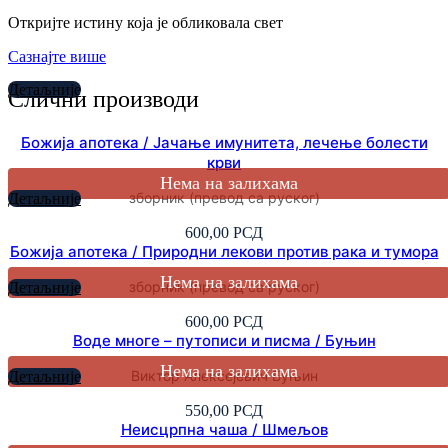
Откријте истину која је обликовала свет
Сазнајте више
Детаљније
Слични производи
Божија апотека / Јачање имунитета, лечење болести
крви
зборник (превод са руског)
Детаљније
600,00
РСД
Божија апотека / Природни лекови против рака и тумора
зборник (превод са руског)
Детаљније
600,00
РСД
Воде многе – путописи и писма / Буњин
Виктор Алексејевич Буњин
Детаљније
550,00
РСД
Неисцрпна чаша / Шмељов