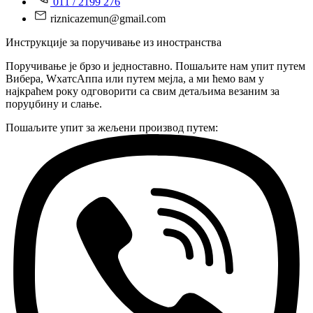
011 / 2199 276
riznicazemun@gmail.com
Инструкције за поручивање из иностранства
Поручивање је брзо и једноставно. Пошаљите нам упит путем
Вибера, WхатсАппа или путем мејла, а ми ћемо вам у
најкраћем року одговорити са свим детаљима везаним за
поруџбину и слање.
Пошаљите упит за жељени производ путем: