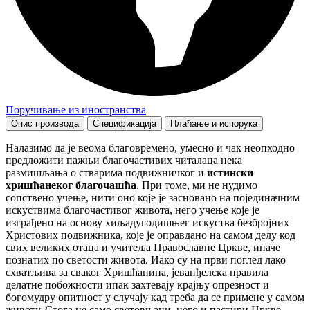
Поручивање из иностранства
Опис производа
Спецификација
Плаћање и испорука
Налазимо да је веома благовремено, умесно и чак неопходно
предложити пажњи благочастивих читалаца нека
размишљања о стварима подвижничког и
истински
хришћанеког благочашћа
. При томе, ми не нудимо
сопствено учење, нити оно које је засновано на појединачним
искуствима благочастивог живота, него учење које је
изграђено на основу хиљадугодишњег искуства безбројних
Христових подвижника, које је оправдано на самом делу код
свих великих отаца и учитеља Православне Цркве, иначе
познатих по светости живота. Иако су на први поглед лако
схватљива за сваког Хришћанина, јеванђелска правила
делатне побожности ипак захтевају крајњу опрезност и
богомудру опитност у случају кад треба да се примене у самом
животу. Стога не само световњаци, него и пастири Цркве,