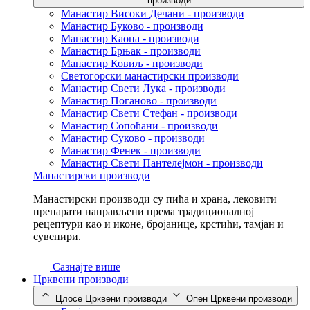
производи
Манастир Високи Дечани - производи
Манастир Буково - производи
Манастир Каона - производи
Манастир Брњак - производи
Манастир Ковиљ - производи
Светогорски манастирски производи
Манастир Свети Лука - производи
Манастир Поганово - производи
Манастир Свети Стефан - производи
Манастир Сопоћани - производи
Манастир Суково - производи
Манастир Фенек - производи
Манастир Свети Пантелејмон - производи
Манастирски производи
Манастирски производи су пића и храна, лековити
препарати направљени према традиционалној
рецептури као и иконе, бројанице, крстићи, тамјан и
сувенири.
Сазнајте више
Црквени производи
Цлосе Црквени производи
Опен Црквени производи