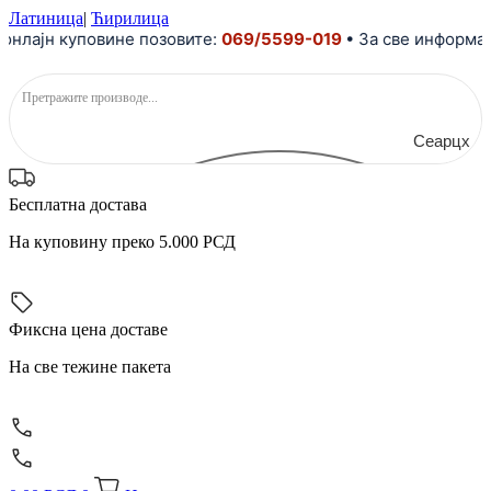
Скочите
Латиница
|
Ћирилица
ајн куповине позовите:
на
069/5599-019
• За све информације
садржај
Сеарцх
Бесплатна достава
На куповину преко 5.000 РСД
Фиксна цена доставе
На све тежине пакета