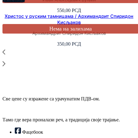
550,00
РСД
Христос у руским тамницама / Архимандрит Спиридон
Кисљаков
Архимандрит Спиридон Кисљаков
350,00
РСД
Све цене су изражене са урачунатим ПДВ-ом.
Тамо где вера проналази реч, а традиција своје трајање.
Фацебоок