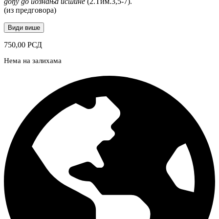
дођу до познања истине
(2.Тим.3,5-7).
(из предговора)
Види више
750,00
РСД
Нема на залихама