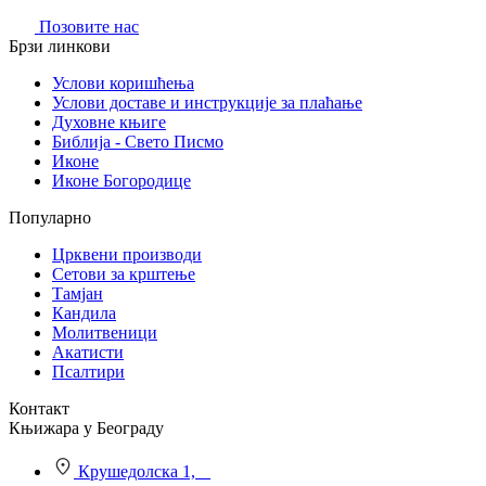
Позовите нас
Брзи линкови
Услови коришћења
Услови доставе и инструкције за плаћање
Духовне књиге
Библија - Свето Писмо
Иконе
Иконе Богородице
Популарно
Црквени производи
Сетови за крштење
Тамјан
Кандила
Молитвеници
Акатисти
Псалтири
Контакт
Књижара у Београду
Крушедолска 1,