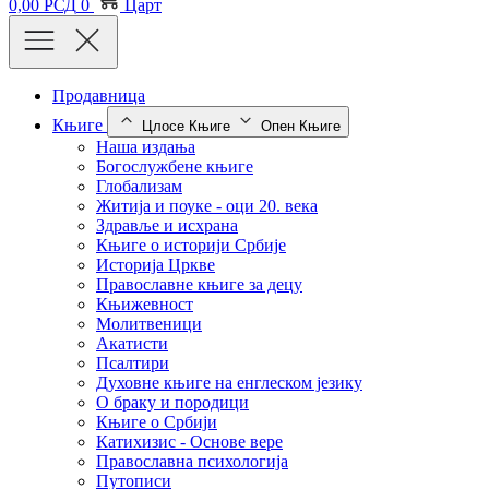
0,00
РСД
0
Царт
Продавница
Књиге
Цлосе Књиге
Опен Књиге
Наша издања
Богослужбене књиге
Глобализам
Житија и поуке - оци 20. века
Здравље и исхрана
Књиге о историји Србије
Историја Цркве
Православне књиге за децу
Књижевност
Молитвеници
Акатисти
Псалтири
Духовне књиге на енглеском језику
О браку и породици
Књиге о Србији
Катихизис - Основе вере
Православна психологија
Путописи