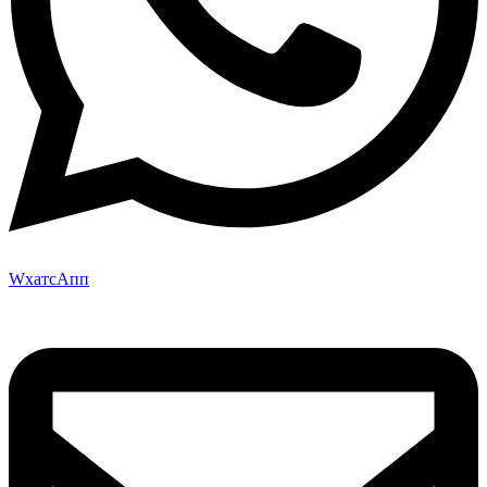
WхатсАпп