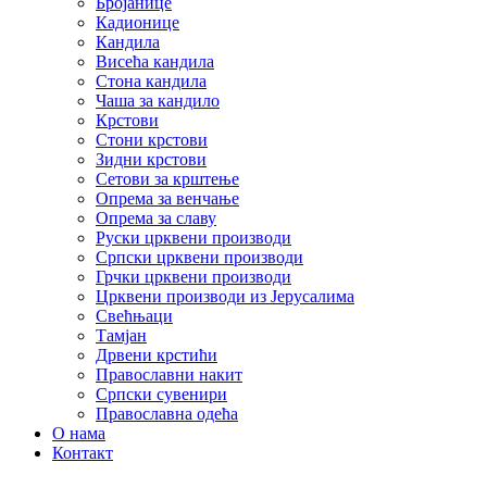
Бројанице
Кадионице
Кандила
Висећа кандила
Стона кандила
Чаша за кандило
Крстови
Стони крстови
Зидни крстови
Сетови за крштење
Опрема за венчање
Опрема за славу
Руски црквени производи
Српски црквени производи
Грчки црквени производи
Црквени производи из Јерусалима
Свећњаци
Тамјан
Дрвени крстићи
Православни накит
Српски сувенири
Православна одећа
О нама
Контакт