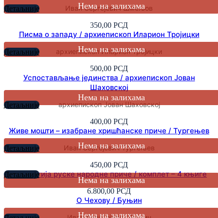
Иван Сергејевич Шмељов
Детаљније
350,00
РСД
Писма о западу / архиепископ Иларион Тројицки
архиепископ Иларион Тројицки
Детаљније
500,00
РСД
Успостављање јединства / архиепископ Јован
Шаховској
архиепископ Јован Шаховској
Детаљније
400,00
РСД
Живе мошти – изабране хришћанске приче / Тургењев
Иван Сергејевич Тургењев
Детаљније
450,00
РСД
Антологија руске народне приче / комплет – 4 књиге
Детаљније
6.800,00
РСД
О Чехову / Буњин
Иван Алексејевич Буњин
Детаљније