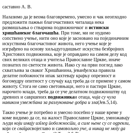
саставио А. В.
Налазимо да је веома благовремено, умесно и чак неопходно
предложити пажњи благочастивих читалаца нека
размишљања о стварима подвижничког и
истински
хришћанеког благочашћа
. При томе, ми не нудимо
сопствено учење, нити оно које је засновано на појединачним
искуствима благочастивог живота, него учење које је
изграђено на основу хиљадугодишњег искуства безбројних
Христових подвижника, које је оправдано на самом делу код
свих великих отаца и учитеља Православне Цркве, иначе
познатих по светости живота. Иако су на први поглед лако
схватљива за сваког Хришћанина, јеванђелска правила
делатне побожности ипак захтевају крајњу опрезност и
богомудру опитност у случају кад треба да се примене у самом
животу. Стога не само световњаци, него и пастири Цркве,
нарочито млади, треба да се уче делатном подвижништву од
древних и савршених
подвижника
и отаца,
чија су чула
навиком узвежбана за разлуковање добра и зла
(Јев.5,14).
Такво учење је потребно и умесно посебно у наше време у
коме видимо да се, на жалост Православне Цркве, умножавају
људи
који имају изглед побожности, а силе њене су се одрекли
,
који се
свагда
својеглаво и самовољно
уче, а никад не могу да