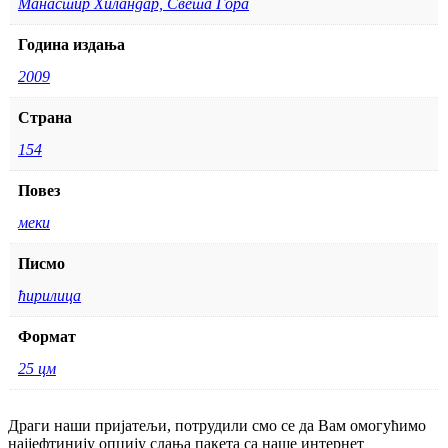
Манастир Хиландар, Света Гора
Година издања
2009
Страна
154
Повез
меки
Писмо
ћирилица
Формат
25 цм
Драги наши пријатељи, потрудили смо се да Вам омогућимо
најјефтинију опцију слања пакета са наше интернет