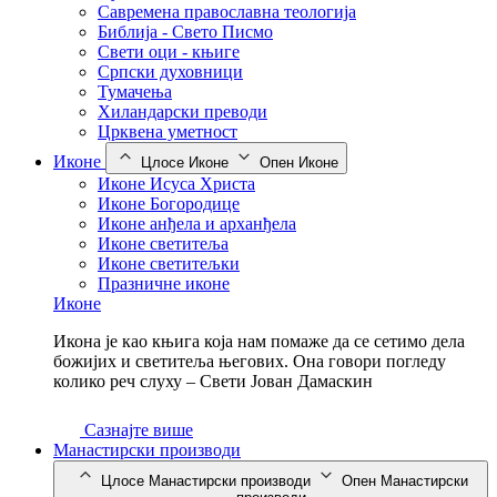
Савремена православна теологија
Библија - Свето Писмо
Свети оци - књиге
Српски духовници
Тумачења
Хиландарски преводи
Црквена уметност
Иконе
Цлосе Иконе
Опен Иконе
Иконе Исуса Христа
Иконе Богородице
Иконе анђела и арханђела
Иконе светитеља
Иконе светитељки
Празничне иконе
Иконе
Икона је као књига која нам помаже да се сетимо дела
божијих и светитеља његових. Она говори погледу
колико реч слуху – Свети Јован Дамаскин
Сазнајте више
Манастирски производи
Цлосе Манастирски производи
Опен Манастирски