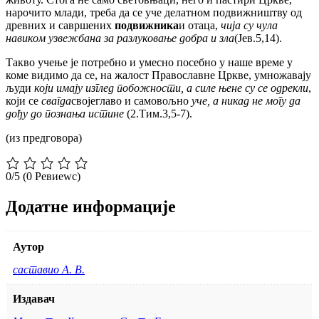
нарочито млади, треба да се уче делатном подвижништву од
древних и савршених
подвижника
и отаца,
чија су чула
навиком узвежбана за разлуковање добра и зла
(Јев.5,14).
Такво учење је потребно и умесно посебно у наше време у
коме видимо да се, на жалост Православне Цркве, умножавају
људи
који имају изглед побожности, а силе њене су се одрекли
,
који се
свагда
својеглаво и самовољно
уче, а никад не могу да
дођу до познања истине
(2.Тим.3,5-7).
(из предговора)
0/5
(0 Ревиеwс)
Додатне информације
Аутор
саставио А. В.
Издавач