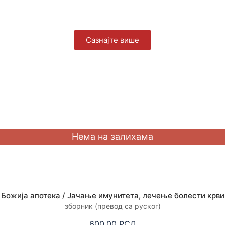
Сазнајте више
Божија апотека / Јачање имунитета, лечење болести крви
зборник (превод са руског)
600,00
РСД