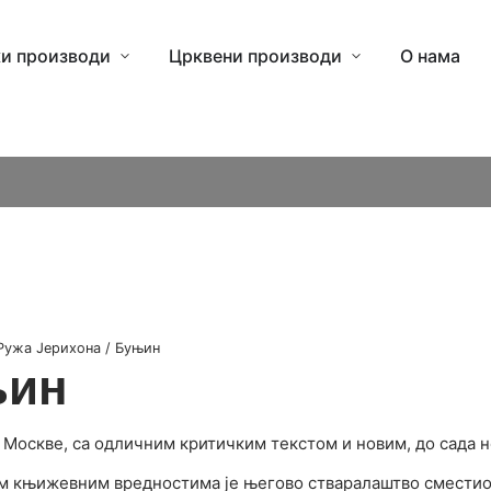
и производи
Црквени производи
О нама
Ружа Јерихона / Буњин
њин
Москве, са одличним критичким текстом и новим, до сада 
м књижевним вредностима је његово стваралаштво сместио 