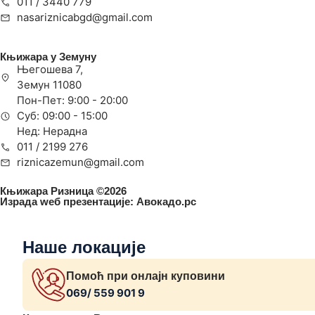
011 / 3440 779
nasariznicabgd@gmail.com
Књижара у Земуну
Његошева 7,
Земун 11080
Пон-Пет: 9:00 - 20:00
Суб: 09:00 - 15:00
Нед: Нерадна
011 / 2199 276
riznicazemun@gmail.com
Књижара Ризница ©️2026
Израда wеб презентације:
Авокадо.рс
Наше локације
Помоћ при онлајн куповини
069/ 559 901 9