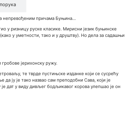
порука
ада непревођеним причама Буњина…
ио у ризницу руске класике. Мирисни језик буњинске
како у уметности, тако и у друштву). Но дела за садашњи
и гробове јерихонску ружу.
етроваљу, те тврде пустињске изданке који се сусрећу
да ју је тако назвао сам преподобни Сава, који је
 је дат у виду дивљег бодљикавог корова улепшао је он