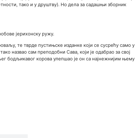
тности, тако и у друштву). Но дела за садашњи зборник
робове јерихонску ружу.
оваљу, те тврде пустињске изданке који се сусрећу само у
ако назвао сам преподобни Сава, који је одабрао за свој
вљег бодљикавог корова улепшао је он са најнежнијим њему