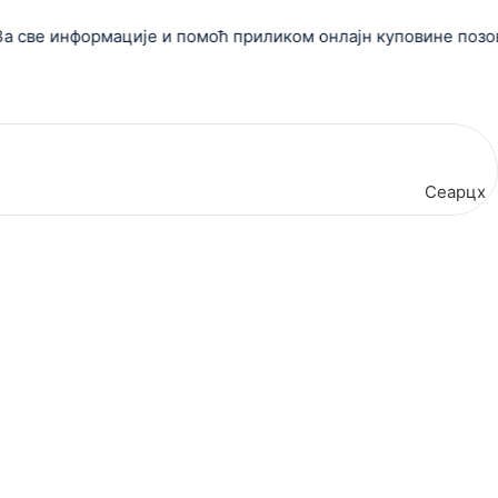
е информације и помоћ приликом онлајн куповине позовите
Сеарцх