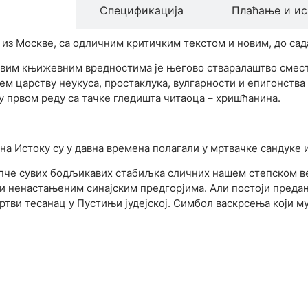
производа
Спецификација
Плаћање и ис
из Москве, са одличним критичким текстом и новим, до с
овим књижевним вредностима је његово стваралаштво смест
м царству неукуса, простаклука, вулгарности и епигонства (
 у првом реду са тачке гледишта читаоца – хришћанина.
 на Истоку су у давна времена полагали у мртвачке сандуке 
лупче сувих бодљикавих стабиљка сличних нашем степском в
 ненастањеним синајским предгорјима. Али постоји предање 
ртви тесанац у Пустињи јудејској. Симбол васкрсења који му