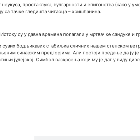
еукуса, простаклука, вулгарности и епигонства (како у уме
ду са тачке гледишта читаоца – хришћанина.
 Истоку су у давна времена полагали у мртвачке сандуке и г
пче сувих бодљикавих стабиљка сличних нашем степском ветр
ним синајским предгорјима. Али постоји предање да ју је т
тињи јудејској. Симбол васкрсења који му је дат у виду ди