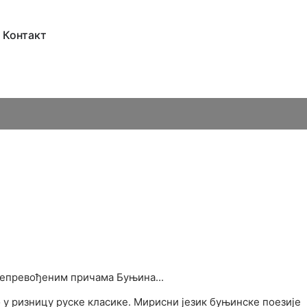
Контакт
непревођеним причама Буњина...
у ризницу руске класике. Мирисни језик буњинске поезије