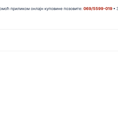
 приликом онлајн куповине позовите:
069/5599-019
• За св