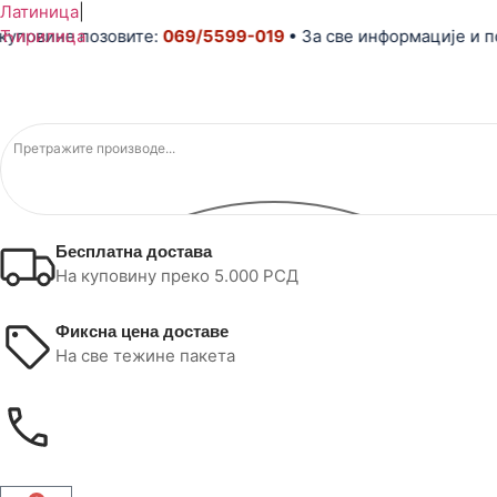
Латиница
|
вине позовите:
Ћирилица
069/5599-019
• За све информације и помоћ
Бесплатна достава
На куповину преко 5.000 РСД
Фиксна цена доставе
На све тежине пакета