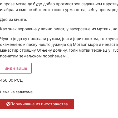
и прозе може да буде добар противотров садашњем царству н
изабрали смо не због естетског гурманства, већ у првом ре
Део из књиге:
Као знак веровања у вечни ћивот, у васкрсење из мртвих, на
Чудно је да су прозвали ружом, још и јерихонском, то клу
окамењеном песку нешто јужније од Мртвог мора и ненастање
манастир страшну Огњену долину, голи мртви тесанац у Пус
познатим земаљском поређењем...
Види више
450,00
РСД
Нема на залихама
Поручивање из иностранства