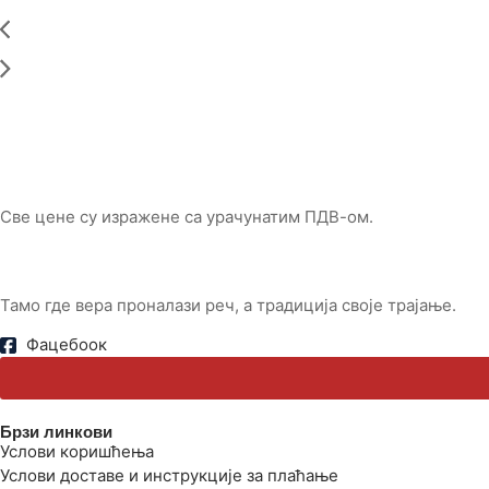
Све цене су изражене са урачунатим ПДВ-ом.
Тамо где вера проналази реч, а традиција своје трајање.
Фацебоок
Брзи линкови
Услови коришћења
Услови доставе и инструкције за плаћање