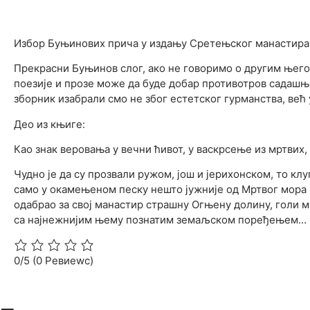
Опис 
Избор Буњинових прича у издању Сретењског манастира 
Прекрасни Буњинов слог, ако не говоримо о другим њег
поезије и прозе може да буде добар противотров садашње
зборник изабрали смо не због естетског гурманства, већ
Део из књиге:
Као знак веровања у вечни ћивот, у васкрсење из мртвих,
Чудно је да су прозвали ружом, још и јерихонском, то к
само у окамењеном песку нешто јужније од Мртвог мора и
одабрао за свој манастир страшну Огњену долину, голи м
са најнежнијим њему познатим земаљском поређењем…
0/5
(0 Ревиеwс)