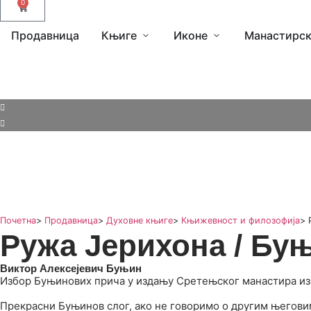
0
Продавница
Књиге
Иконе
Манастирск
Почетна
>
Продавница
>
Духовне књиге
>
Књижевност и филозофија
>
Ружа Јерихона / Бу
Виктор Алексејевич Буњин
Избор Буњинових прича у издању Сретењског манастира из 
Прекрасни Буњинов слог, ако не говоримо о другим његови