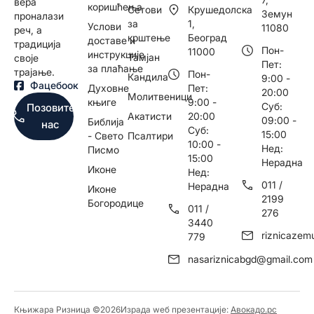
вера
коришћења
Сетови
Крушедолска
Земун
проналази
за
1,
Услови
11080
реч, а
крштење
Београд
доставе и
традиција
Пон-
11000
инструкције
Тамјан
своје
Пет:
за плаћање
трајање.
Пон-
Кандила
9:00 -
Фацебоок
Духовне
Пет:
20:00
Молитвеници
књиге
9:00 -
Суб:
Позовите
Акатисти
20:00
09:00 -
Библија
нас
Суб:
15:00
- Свето
Псалтири
10:00 -
Нед:
Писмо
15:00
Нерадна
Иконе
Нед:
011 /
Нерадна
Иконе
2199
Богородице
011 /
276
3440
riznicaze
779
nasariznicabgd@gmail.com
Књижара Ризница ©️2026
Израда wеб презентације:
Авокадо.рс