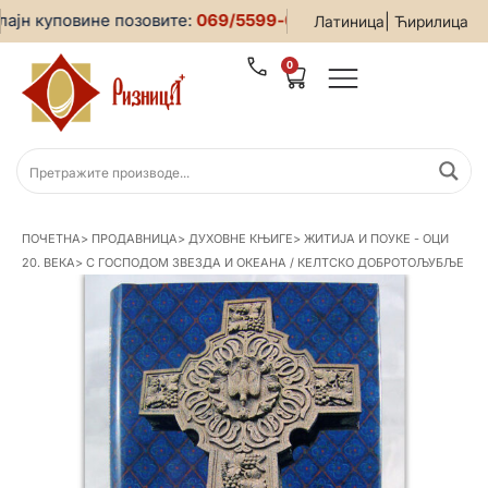
јн куповине позовите:
069/5599-019
• За све информације и
|
Латиница
Ћирилица
0
ПОЧЕТНА
>
ПРОДАВНИЦА
>
ДУХОВНЕ КЊИГЕ
>
ЖИТИЈА И ПОУКЕ - ОЦИ
20. ВЕКА
>
С ГОСПОДОМ ЗВЕЗДА И ОКЕАНА / КЕЛТСКО ДОБРОТОЉУБЉЕ