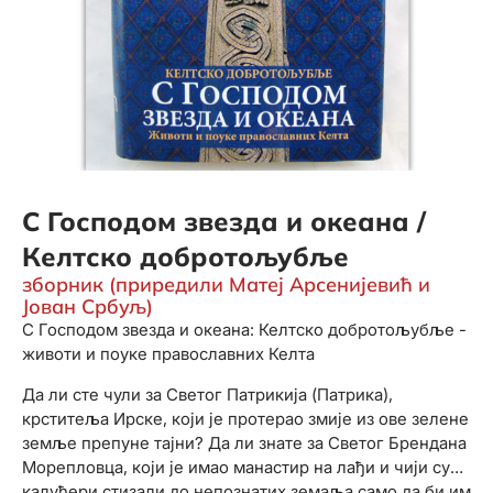
С Господом звезда и океана /
Келтско добротољубље
зборник (приредили Матеј Арсенијевић и
Јован Србуљ)
С Господом звезда и океана: Келтско добротољубље -
животи и поуке православних Келта
Да ли сте чули за Светог Патрикија (Патрика),
крститеља Ирске, који је протерао змије из ове зелене
земље препуне тајни? Да ли знате за Светог Брендана
Морепловца, који је имао манастир на лађи и чији су
калуђери стизали до непознатих земаља само да би им