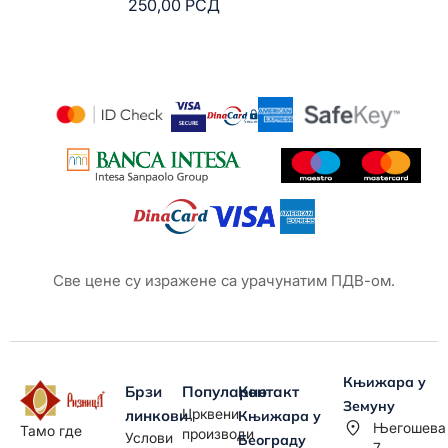
250,00
РСД
6
Све цене су изражене са урачунатим ПДВ-ом.
Књижара у
Брзи
Популарно
Контакт
Земуну
Црквени
линкови
Књижара у
Његошева
Тамо где
производи
Услови
Београду
7,