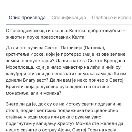
Опис производа
Спецификација
Плаћање и испор
С Господом звезда и океана: Келтско добротољубље –
животи и поуке православних Келта
Да ли сте чули за Светог Патрикија (Патрика),
крститеља Ирске, који је протерао змије из ове зелене
земље препуне тајни? Да ли знате за Светог Брендана
Морепловца, који је имао манастир на лађи и чији су
калуђери стизали до непознатих земаља само да би им
донели Благу вест? Да ли вам је неко причао о Светој
Бригити, која је духовно руководила на стотине
монахиља, али и монаха?
Знате ли да је, док су се на Истоку свети подизали на
столп, подвиг келтских подвижника био целоноћно
стајање у води мора или река с рукама увис
подигнутим у вапијању Христу? Можда сте желели да
нешто сазнате о острву Ајони, Светој Гори на крају