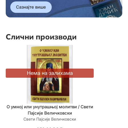
Сазнајте више
Слични производи
О умној или унутрашњој молитви / Свети
Божија апоте
Пајсије Величковски
лечењ
Свети Пајсије Величковски
зборник 