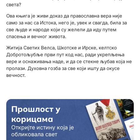
света?
Ова књига је живи доказ да православна вера није
само за нас са Истока, него је, увек и свагда, била за
све људе и народе који су желели да иду путем
спасења и вечног живота.
Житија Светих Велса, Шкотске и Ирске, келтско
Добротољубље први пут код нас, ради укрепљења
вере и оснаживања наде, и да се стекне љубав која не
пролази. Духовна гозба за све који ишту да окусе
вечност.
Прошлост у
корицама
Откријте истину која је
обликовала свет