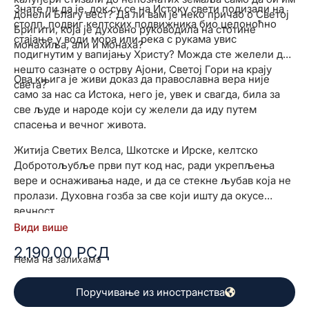
Знате ли да је, док су се на Истоку свети подизали на
донели Благу вест? Да ли вам је неко причао о Светој
столп, подвиг келтских подвижника био целоноћно
Бригити, која је духовно руководила на стотине
стајање у води мора или река с рукама увис
монахиља, али и монаха?
подигнутим у вапијању Христу? Можда сте желели да
нешто сазнате о острву Ајони, Светој Гори на крају
Ова књига је живи доказ да православна вера није
света?
само за нас са Истока, него је, увек и свагда, била за
све људе и народе који су желели да иду путем
спасења и вечног живота.
Житија Светих Велса, Шкотске и Ирске, келтско
Добротољубље први пут код нас, ради укрепљења
вере и оснаживања наде, и да се стекне љубав која не
пролази. Духовна гозба за све који ишту да окусе
вечност.
Види више
2.190,00
РСД
Нема на залихама
Поручивање из иностранства