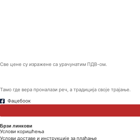
Све цене су изражене са урачунатим ПДВ-ом.
Тамо где вера проналази реч, а традиција своје трајање.
Фацебоок
Брзи линкови
Услови коришћења
Услови доставе и инструкције за плаћање