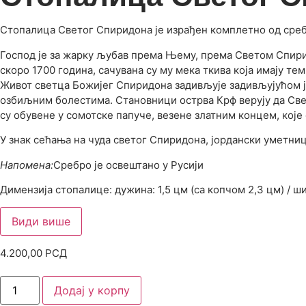
Стопалица Светог Спиридона је израђен комплетно од среб
Господ је за жарку љубав према Њему, према Светом Спир
скоро 1700 година, сачувана су му мека ткива која имају те
Живот светца Божијег Спиридона задивљује задивљујућом је
озбиљним болестима. Становници острва Крф верују да Све
су обувене у сомотске папуче, везене златним концем, које
У знак сећања на чуда светог Спиридона, јордански уметниц
Напомена:
Сребро је освештано у Русији
Димензија стопалице: дужина: 1,5 цм (са копчом 2,3 цм) / ш
Види више
4.200,00
РСД
Додај у корпу