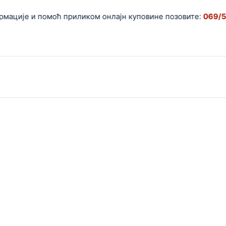
ције и помоћ приликом онлајн куповине позовите:
069/5599