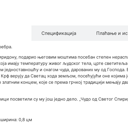
производа
Спецификација
Плаћање и ис
ребра.
иридону, подарио његовим моштима посебан степен нерасп
која имају температуру живог људског тела, црте светитеља 
 једноставношћу и снагом чуда, дарованих му од Господа. Б
рф верују да Светац хода земљом, посећујући оне којима ј
 златним концем, које се према грчкој традицији мењају дв
ници посветили су му још једно дело. „Чудо од Светог Спир
 ширина: 0,8 цм