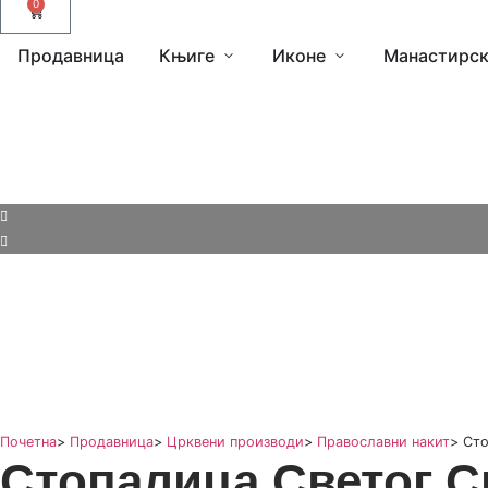
0
Продавница
Књиге
Иконе
Манастирск
Почетна
>
Продавница
>
Црквени производи
>
Православни накит
>
Сто
Стопалица Светог 