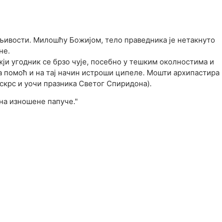
ивости. Милошћу Божијом, тело праведника је нетакнуто
не.
ји угодник се брзо чује, посебно у тешким околностима и
а помоћ и на тај начин истроши ципеле. Мошти архипастира
Ускрс и уочи празника Светог Спиридона).
на изношене папуче."