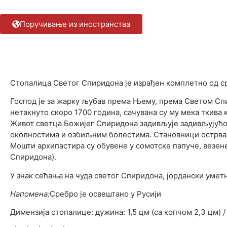
Поручивање из иностранства
Опис 
Стопалица Светог Спиридона је израђен комплетно од с
Господ је за жарку љубав према Њему, према Светом Сп
нетакнуто скоро 1700 година, сачувана су му мека ткива 
Живот светца Божијег Спиридона задивљује задивљујућом
околностима и озбиљним болестима. Становници острва К
Мошти архипастира су обувене у сомотске папуче, везене
Спиридона).
У знак сећања на чуда светог Спиридона, јордански умет
Напомена:
Сребро је освештано у Русији
Димензија стопалице: дужина: 1,5 цм (са копчом 2,3 цм) /