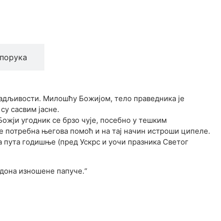
порука
адљивости. Милошћу Божијом, тело праведника је
су сасвим јасне.
ожји угодник се брзо чује, посебно у тешким
е потребна његова помоћ и на тај начин истроши ципеле.
а пута годишње (пред Ускрс и уочи празника Светог
идона изношене папуче.“