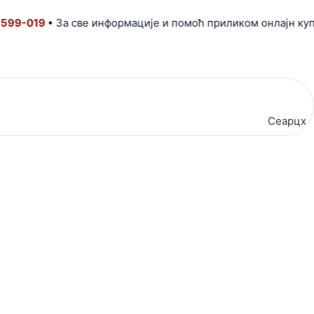
-019
• За све информације и помоћ приликом онлајн купови
Сеарцх