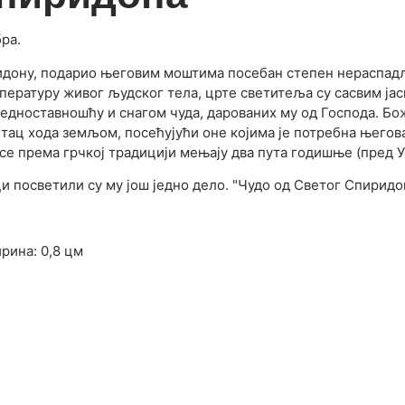
ра.
идону, подарио његовим моштима посебан степен нераспадљ
мпературу живог људског тела, црте светитеља су сасвим јас
дноставношћу и снагом чуда, дарованих му од Господа. Бож
тац хода земљом, посећујући оне којима је потребна његов
 се према грчкој традицији мењају два пута годишње (пред 
и посветили су му још једно дело. "Чудо од Светог Спиридо
ирина: 0,8 цм