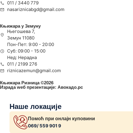
011 / 3440 779
nasariznicabgd@gmail.com
Књижара у Земуну
Његошева 7,
Земун 11080
Пон-Пет: 9:00 - 20:00
Суб: 09:00 - 15:00
Нед: Нерадна
011 / 2199 276
riznicazemun@gmail.com
Књижара Ризница ©️2026
Израда wеб презентације:
Авокадо.рс
Наше локације
Помоћ при онлајн куповини
069/ 559 901 9