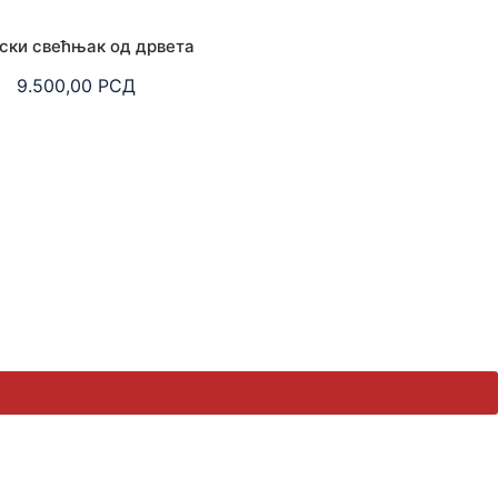
ски свећњак од дрвета
9.500,00
РСД