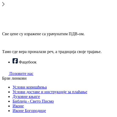
Све цене су изражене са урачунатим ПДВ-ом.
Тамо где вера проналази реч, а традиција своје трајање.
Фацебоок
Позовите нас
Брзи линкови
Услови коришћења
Услови доставе и инструкције за плаћање
Духовне књиге
Библија - Свето Писмо
Иконе
Иконе Богородице