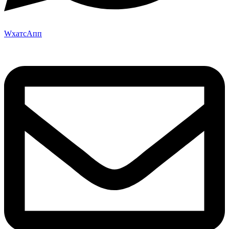
WхатсАпп