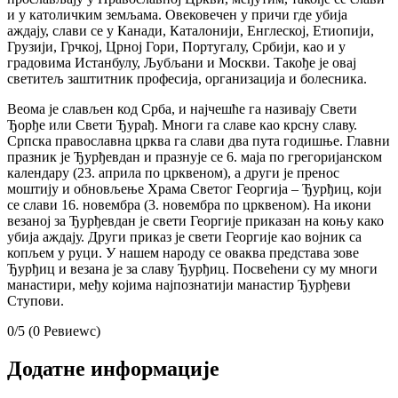
и у католичким земљама. Овековечен у причи где убија
аждају, слави се у Канади, Каталонији, Енглеској, Етиопији,
Грузији, Грчкој, Црној Гори, Португалу, Србији, као и у
градовима Истанбулу, Љубљани и Москви. Такође је овај
светитељ заштитник професија, организација и болесника.
Веома је слављен код Срба, и најчешће га називају Свети
Ђорђе или Свети Ђурађ. Многи га славе као крсну славу.
Српска православна црква га слави два пута годишње. Главни
празник је Ђурђевдан и празнује се 6. маја по грегоријанском
календару (23. априла по црквеном), а други је пренос
моштију и обновљење Храма Светог Георгија – Ђурђиц, који
се слави 16. новембра (3. новембра по црквеном). На икони
везаној за Ђурђевдан је свети Георгије приказан на коњу како
убија аждају. Други приказ је свети Георгије као војник са
копљем у руци. У нашем народу се оваква представа зове
Ђурђиц и везана је за славу Ђурђиц. Посвећени су му многи
манастири, међу којима најпознатији манастир Ђурђеви
Ступови.
0/5
(0 Ревиеwс)
Додатне информације