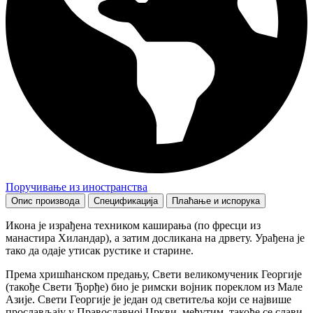
Поручивање из иностранства
Опис производа
Спецификација
Плаћање и испорука
Икона је израђена техником каширања (по фресци из
манастира Хиландар), а затим досликана на дрвету. Урађена је
тако да одаје утисак рустике и старине.
Према хришћанском предању, Свети великомученик Георгије
(такође Свети Ђорђе) био је римски војник пореклом из Мале
Азије. Свети Георгије је један од светитеља који се највише
прослављају у Православној Цркви, међутим, такође се слави