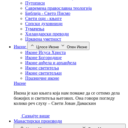
Путописи
Савремена православна теологија
Библија - Свето Писмо
Свети оци - књиге
Српски духовници
Тумачења
Хиландарски преводи
Црквена уметност
Иконе
Цлосе Иконе
Опен Иконе
Иконе Исуса Христа
Иконе Богородице
Иконе анђела и арханђела
Иконе светитеља
Иконе светитељки
Празничне иконе
Иконе
Икона је као књига која нам помаже да се сетимо дела
божијих и светитеља његових. Она говори погледу
колико реч слуху – Свети Јован Дамаскин
Сазнајте више
Манастирски производи