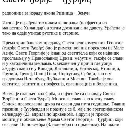
радионица за израду икона Ризница+, Земун
Икона је израђена техником каширања (по фресци из
манастира Хиландар), а затим досликана на дрвету. Урађена је
тако да одаје утисак рустике и старине.
Према хришћанском предању, Свети великомученик Георгије
(такође Свети Ђорђе) био је римски војник пореклом из Мале
Азије. Свети Георгије је један од светитеља који се највише
прослављају у Православној Цркви, међутим, такође се слави
и у католичким земљама. Овековечен у причи где убија
аждају, слави се у Канади, Каталонији, Енглеској, Етиопији,
Грузији, Грчкој, Црној Гори, Португалу, Србији, као и у
градовима Истанбулу, Љубљани и Москви. Такође је овај
светитељ заштитник професија, организација и болесника.
Веома је слављен код Срба, и најчешће га називају Свети
Ђорђе или Свети Ђурађ. Многи га славе као крсну славу.
Српска православна црква га слави два пута годишње. Главни
празник је Ђурђевдан и празнује се 6. маја по грегоријанском
календару (23. априла по црквеном), а други је пренос
моштију и обновљење Храма Светог Георгија – Ђурђиц, који
се слави 16. новембра (3. новембра по црквеном). На икони