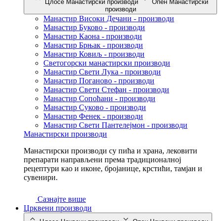
Цлосе Манастирски производи
Опен Манастирски
производи
Манастир Високи Дечани - производи
Манастир Буково - производи
Манастир Каона - производи
Манастир Брњак - производи
Манастир Ковиљ - производи
Светогорски манастирски производи
Манастир Свети Лука - производи
Манастир Поганово - производи
Манастир Свети Стефан - производи
Манастир Сопоћани - производи
Манастир Суково - производи
Манастир Фенек - производи
Манастир Свети Пантелејмон - производи
Манастирски производи
Манастирски производи су пића и храна, лековити
препарати направљени према традиционалној
рецептури као и иконе, бројанице, крстићи, тамјан и
сувенири.
Сазнајте више
Црквени производи