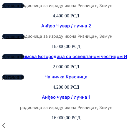
радионица за израду икона Ризница+, Земун
Детаљније
4.400,00
РСД
Анђео Чувар / лучна 2
радионица за израду икона Ризница+, Земун
Детаљније
16.000,00
РСД
Јерусалимска Богородица са освештаном честицом И
Детаљније
2.000,00
РСД
Чајничка Красница
Детаљније
4.200,00
РСД
Анђео чувар / лучна 1
радионица за израду икона Ризница+, Земун
16.000,00
РСД