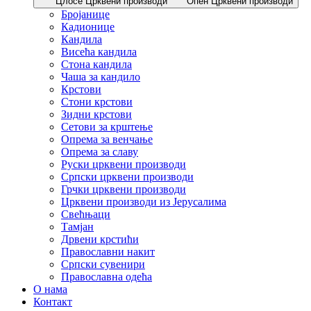
Цлосе Црквени производи
Опен Црквени производи
Бројанице
Кадионице
Кандила
Висећа кандила
Стона кандила
Чаша за кандило
Крстови
Стони крстови
Зидни крстови
Сетови за крштење
Опрема за венчање
Опрема за славу
Руски црквени производи
Српски црквени производи
Грчки црквени производи
Црквени производи из Јерусалима
Свећњаци
Тамјан
Дрвени крстићи
Православни накит
Српски сувенири
Православна одећа
О нама
Контакт