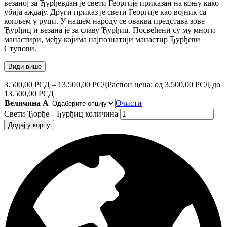
везаној за Ђурђевдан је свети Георгије приказан на коњу како
убија аждају. Други приказ је свети Георгије као војник са
копљем у руци. У нашем народу се оваква представа зове
Ђурђиц и везана је за славу Ђурђиц. Посвећени су му многи
манастири, међу којима најпознатији манастир Ђурђеви
Ступови.
Види више
3.500,00
РСД
–
13.500,00
РСД
Распон цена: од 3.500,00 РСД до
13.500,00 РСД
Величина А
Очисти
Свети Ђорђе - Ђурђиц количина
Додај у корпу