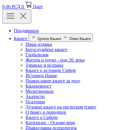
0,00
РСД
0
Царт
Продавница
Књиге
Цлосе Књиге
Опен Књиге
Наша издања
Богослужбене књиге
Глобализам
Житија и поуке - оци 20. века
Здравље и исхрана
Књиге о историји Србије
Историја Цркве
Православне књиге за децу
Књижевност
Молитвеници
Акатисти
Псалтири
Духовне књиге на енглеском језику
О браку и породици
Књиге о Србији
Катихизис - Основе вере
Православна психологија