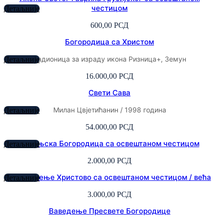
честицом
Детаљније
600,00
РСД
Богородица са Христом
радионица за израду икона Ризница+, Земун
Детаљније
16.000,00
РСД
Свети Сава
Милан Цвјетићанин / 1998 година
Детаљније
54.000,00
РСД
Казањска Богородица са освештаном честицом
Детаљније
2.000,00
РСД
Васкресење Христово са освештаном честицом / већа
Детаљније
3.000,00
РСД
Ваведење Пресвете Богородице