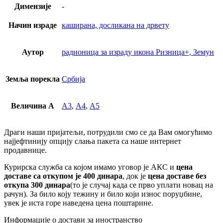
Димензије
-
Начин израде
каширана, досликана на дрвету
Аутор
радионица за израду икона Ризница+, Земун
Земља порекла
Србија
Величина А
А3
,
А4
,
А5
Драги наши пријатељи, потрудили смо се да Вам омогућимо
најјефтинију опцију слања пакета са наше интернет
продавнице.
Курирска служба са којом имамо уговор је АКС и
цена
доставе са откупом је 400 динара
, док је
цена доставе без
откупа 300 динара
(то је случај када се прво уплати новац на
рачун). За било коју тежину и било који износ поруџбине,
увек је иста горе наведена цена поштарине.
Информације о достави за иностранство