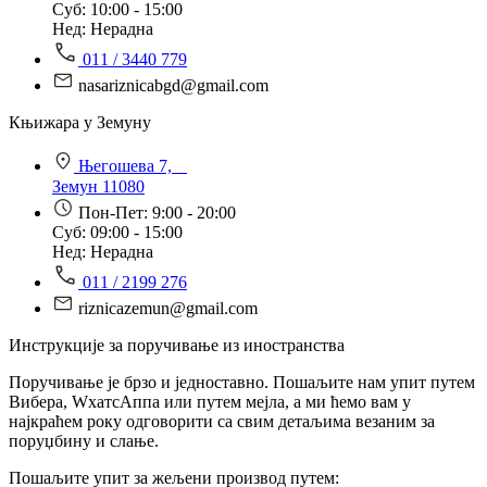
Суб: 10:00 - 15:00
Нед: Нерадна
011 / 3440 779
nasariznicabgd@gmail.com
Књижара у Земуну
Његошева 7,
Земун 11080
Пон-Пет: 9:00 - 20:00
Суб: 09:00 - 15:00
Нед: Нерадна
011 / 2199 276
riznicazemun@gmail.com
Инструкције за поручивање из иностранства
Поручивање је брзо и једноставно. Пошаљите нам упит путем
Вибера, WхатсАппа или путем мејла, а ми ћемо вам у
најкраћем року одговорити са свим детаљима везаним за
поруџбину и слање.
Пошаљите упит за жељени производ путем: