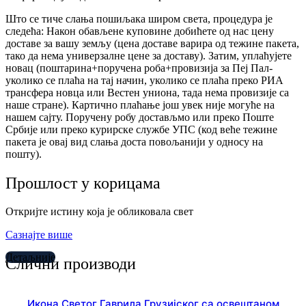
Што се тиче слања пошиљака широм света, процедура је
следећа: Након обављене куповине добићете од нас цену
доставе за вашу земљу (цена доставе варира од тежине пакета,
тако да нема универзалне цене за доставу). Затим, уплаћујете
новац (поштарина+поручена роба+провизија за Пеј Пал-
уколико се плаћа на тај начин, уколико се плаћа преко РИА
трансфера новца или Вестен униона, тада нема провизије са
наше стране). Картично плаћање још увек није могуће на
нашем сајту. Поручену робу достављмо или преко Поште
Србије или преко курирске службе УПС (код веће тежине
пакета је овај вид слања доста повољанији у односу на
пошту).
Прошлост у корицама
Откријте истину која је обликовала свет
Сазнајте више
Детаљније
Слични производи
Икона Светог Гаврила Грузијског са освештаном