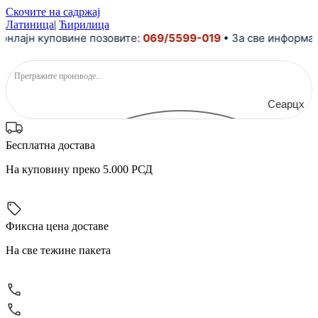
Скочите на садржај
Латиница
|
Ћирилица
ајн куповине позовите:
069/5599-019
• За све информације
Сеарцх
Бесплатна достава
На куповину преко 5.000 РСД
Фиксна цена доставе
На све тежине пакета