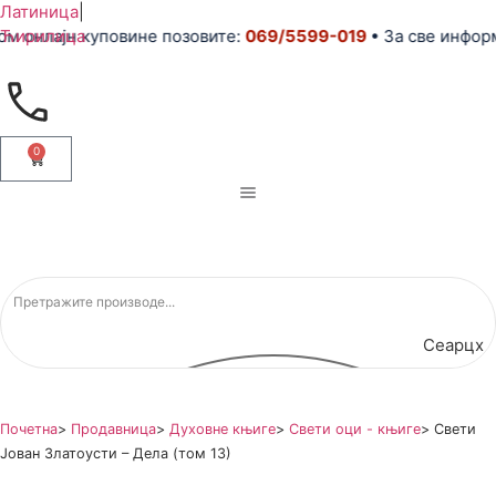
Латиница
|
 онлајн куповине позовите:
Ћирилица
069/5599-019
• За све информ
0
Сеарцх
Почетна
>
Продавница
>
Духовне књиге
>
Свети оци - књиге
>
Свети
Јован Златоусти – Дела (том 13)