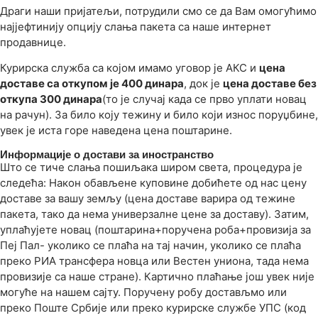
Драги наши пријатељи, потрудили смо се да Вам омогућимо
најјефтинију опцију слања пакета са наше интернет
продавнице.
Курирска служба са којом имамо уговор је АКС и
цена
доставе са откупом је 400 динара
, док је
цена доставе без
откупа 300 динара
(то је случај када се прво уплати новац
на рачун). За било коју тежину и било који износ поруџбине,
увек је иста горе наведена цена поштарине.
Информације о достави за иностранство
Што се тиче слања пошиљака широм света, процедура је
следећа: Након обављене куповине добићете од нас цену
доставе за вашу земљу (цена доставе варира од тежине
пакета, тако да нема универзалне цене за доставу). Затим,
уплаћујете новац (поштарина+поручена роба+провизија за
Пеј Пал- уколико се плаћа на тај начин, уколико се плаћа
преко РИА трансфера новца или Вестен униона, тада нема
провизије са наше стране). Картично плаћање још увек није
могуће на нашем сајту. Поручену робу достављмо или
преко Поште Србије или преко курирске службе УПС (код