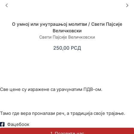
О умној или унутрашњој молитви / Свети Пајсије
Величковски
Свети Пајсије Величковски
250,00
РСД
Све цене су изражене са урачунатим ПДВ-ом.
Тамо где вера проналази реч, а традиција своје трајање.
Фацебоок
Позовите нас