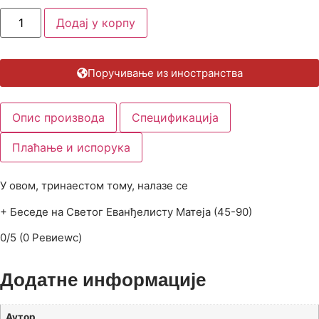
Додај у корпу
Поручивање из иностранства
Опис производа
Спецификација
Плаћање и испорука
У овом, тринаестом тому, налазе се
+ Беседе на Светог Еванђелисту Матеја (45-90)
0/5
(0 Ревиеwс)
Додатне информације
Аутор