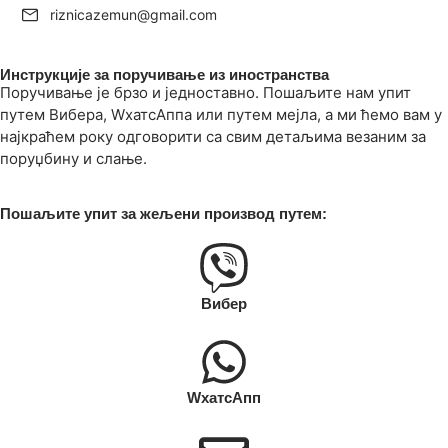
riznicazemun@gmail.com
Инструкције за поручивање из иностранства
Поручивање је брзо и једноставно. Пошаљите нам упит
путем Вибера, WхатсАппа или путем мејла, а ми ћемо вам у
најкраћем року одговорити са свим детаљима везаним за
поруџбину и слање.
Пошаљите упит за жељени производ путем:
Вибер
WхатсАпп