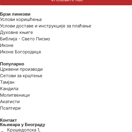
Брзи линкови
Услови коришћења
Услови доставе и инструкције за плаћање
Духовне књиге
Библија - Свето Писмо
Иконе
Иконе Богородице
Популарно
Црквени производи
Сетови за крштење
Тамјан
Кандила
Молитвеници
Акатисти
Псалтири
Контакт
Књижара у Београду
Крушедолска 1,