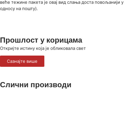
веће тежине пакета је овај вид слања доста повољанији у
односу на пошту).
Прошлост у корицама
Откријте истину која је обликовала свет
Сазнајте више
Слични производи