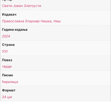
Свети Јован Златоусти
Издавач
Православна Епархија Нишка, Ниш
Година издања
2024
Страна
510
Повез
тврди
Писмо
ћирилица
Формат
24 цм