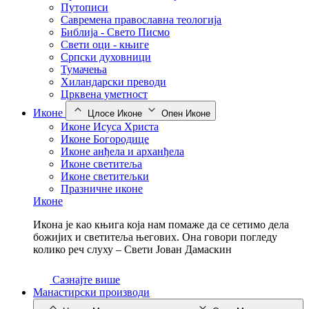
Путописи
Савремена православна теологија
Библија - Свето Писмо
Свети оци - књиге
Српски духовници
Тумачења
Хиландарски преводи
Црквена уметност
Иконе
Цлосе Иконе
Опен Иконе
Иконе Исуса Христа
Иконе Богородице
Иконе анђела и арханђела
Иконе светитеља
Иконе светитељки
Празничне иконе
Иконе
Икона је као књига која нам помаже да се сетимо дела
божијих и светитеља његових. Она говори погледу
колико реч слуху – Свети Јован Дамаскин
Сазнајте више
Манастирски производи