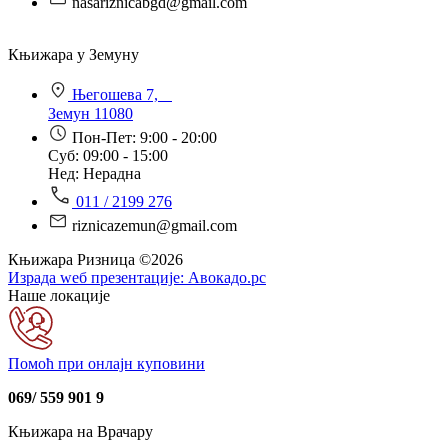
nasariznicabgd@gmail.com
Књижара у Земуну
Његошева 7,
Земун 11080
Пон-Пет: 9:00 - 20:00
Суб: 09:00 - 15:00
Нед: Нерадна
011 / 2199 276
riznicazemun@gmail.com
Књижара Ризница ©️2026
Израда wеб презентације:
Авокадо.рс
Наше локације
Помоћ при онлајн куповини
069/ 559 901 9
Књижара на Врачару