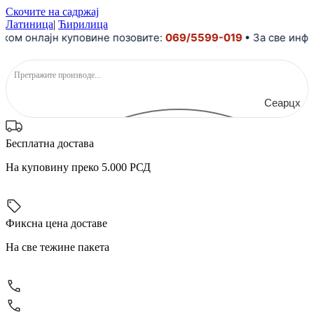
Скочите на садржај
Латиница
|
Ћирилица
ом онлајн куповине позовите:
069/5599-019
• За све инфо
Сеарцх
Бесплатна достава
На куповину преко 5.000 РСД
Фиксна цена доставе
На све тежине пакета