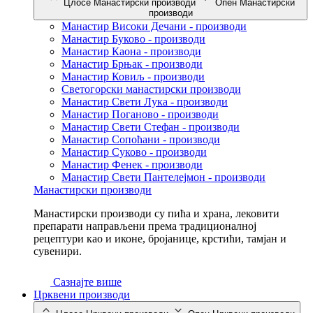
Цлосе Манастирски производи
Опен Манастирски
производи
Манастир Високи Дечани - производи
Манастир Буково - производи
Манастир Каона - производи
Манастир Брњак - производи
Манастир Ковиљ - производи
Светогорски манастирски производи
Манастир Свети Лука - производи
Манастир Поганово - производи
Манастир Свети Стефан - производи
Манастир Сопоћани - производи
Манастир Суково - производи
Манастир Фенек - производи
Манастир Свети Пантелејмон - производи
Манастирски производи
Манастирски производи су пића и храна, лековити
препарати направљени према традиционалној
рецептури као и иконе, бројанице, крстићи, тамјан и
сувенири.
Сазнајте више
Црквени производи