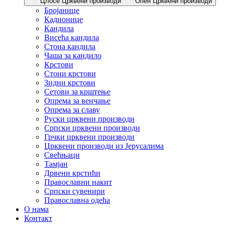
Цлосе Црквени производи
Опен Црквени производи
Бројанице
Кадионице
Кандила
Висећа кандила
Стона кандила
Чаша за кандило
Крстови
Стони крстови
Зидни крстови
Сетови за крштење
Опрема за венчање
Опрема за славу
Руски црквени производи
Српски црквени производи
Грчки црквени производи
Црквени производи из Јерусалима
Свећњаци
Тамјан
Дрвени крстићи
Православни накит
Српски сувенири
Православна одећа
О нама
Контакт