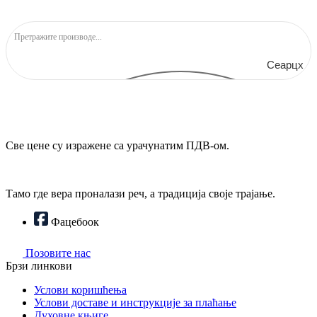
Сеарцх
Све цене су изражене са урачунатим ПДВ-ом.
Тамо где вера проналази реч, а традиција своје трајање.
Фацебоок
Позовите нас
Брзи линкови
Услови коришћења
Услови доставе и инструкције за плаћање
Духовне књиге