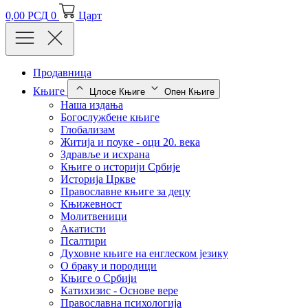
0,00
РСД
0
Царт
Продавница
Књиге
Цлосе Књиге
Опен Књиге
Наша издања
Богослужбене књиге
Глобализам
Житија и поуке - оци 20. века
Здравље и исхрана
Књиге о историји Србије
Историја Цркве
Православне књиге за децу
Књижевност
Молитвеници
Акатисти
Псалтири
Духовне књиге на енглеском језику
О браку и породици
Књиге о Србији
Катихизис - Основе вере
Православна психологија