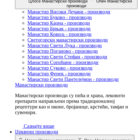
Цлосе Манастирски производи
Опен Манастирски
производи
Манастир Високи Дечани - производи
Манастир Буково - производи
Манастир Каона - производи
Манастир Брњак - производи
Манастир Ковиљ - производи
Светогорски манастирски производи
Манастир Свети Лука - производи
Манастир Поганово - производи
Манастир Свети Стефан - производи
Манастир Сопоћани - производи
Манастир Суково - производи
Манастир Фенек - производи
Манастир Свети Пантелејмон - производи
Манастирски производи
Манастирски производи су пића и храна, лековити
препарати направљени према традиционалној
рецептури као и иконе, бројанице, крстићи, тамјан и
сувенири.
Сазнајте више
Црквени производи