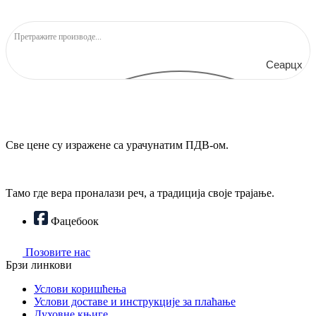
Сеарцх
Све цене су изражене са урачунатим ПДВ-ом.
Тамо где вера проналази реч, а традиција своје трајање.
Фацебоок
Позовите нас
Брзи линкови
Услови коришћења
Услови доставе и инструкције за плаћање
Духовне књиге