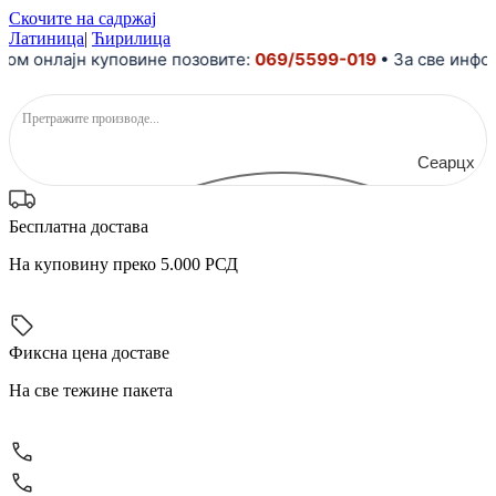
Скочите на садржај
Латиница
|
Ћирилица
м онлајн куповине позовите:
069/5599-019
• За све инфор
Сеарцх
Бесплатна достава
На куповину преко 5.000 РСД
Фиксна цена доставе
На све тежине пакета