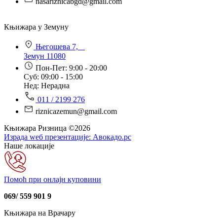
nasariznicabgd@gmail.com
Књижара у Земуну
Његошева 7,
Земун 11080
Пон-Пет: 9:00 - 20:00
Суб: 09:00 - 15:00
Нед: Нерадна
011 / 2199 276
riznicazemun@gmail.com
Књижара Ризница ©️2026
Израда wеб презентације:
Авокадо.рс
Наше локације
Помоћ при онлајн куповини
069/ 559 901 9
Књижара на Врачару