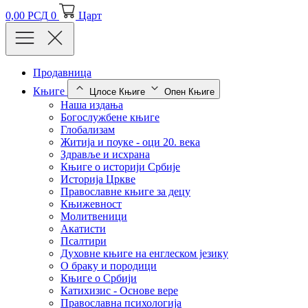
0,00
РСД
0
Царт
Продавница
Књиге
Цлосе Књиге
Опен Књиге
Наша издања
Богослужбене књиге
Глобализам
Житија и поуке - оци 20. века
Здравље и исхрана
Књиге о историји Србије
Историја Цркве
Православне књиге за децу
Књижевност
Молитвеници
Акатисти
Псалтири
Духовне књиге на енглеском језику
О браку и породици
Књиге о Србији
Катихизис - Основе вере
Православна психологија