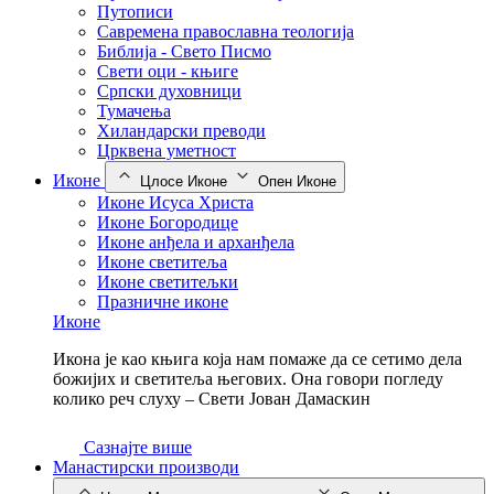
Путописи
Савремена православна теологија
Библија - Свето Писмо
Свети оци - књиге
Српски духовници
Тумачења
Хиландарски преводи
Црквена уметност
Иконе
Цлосе Иконе
Опен Иконе
Иконе Исуса Христа
Иконе Богородице
Иконе анђела и арханђела
Иконе светитеља
Иконе светитељки
Празничне иконе
Иконе
Икона је као књига која нам помаже да се сетимо дела
божијих и светитеља његових. Она говори погледу
колико реч слуху – Свети Јован Дамаскин
Сазнајте више
Манастирски производи