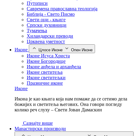
Путописи
Савремена православна теологија
Библија - Свето Писмо
Свети оци - књиге
Српски духовници
Тумачења
Хиландарски преводи
Црквена уметност
Иконе
Цлосе Иконе
Опен Иконе
Иконе Исуса Христа
Иконе Богородице
Иконе анђела и арханђела
Иконе светитеља
Иконе светитељки
Празничне иконе
Иконе
Икона је као књига која нам помаже да се сетимо дела
божијих и светитеља његових. Она говори погледу
колико реч слуху – Свети Јован Дамаскин
Сазнајте више
Манастирски производи