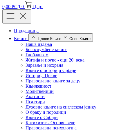
0,00
РСД
0
Царт
Продавница
Књиге
Цлосе Књиге
Опен Књиге
Наша издања
Богослужбене књиге
Глобализам
Житија и поуке - оци 20. века
Здравље и исхрана
Књиге о историји Србије
Историја Цркве
Православне књиге за децу
Књижевност
Молитвеници
Акатисти
Псалтири
Духовне књиге на енглеском језику
О браку и породици
Књиге о Србији
Катихизис - Основе вере
Православна психологија