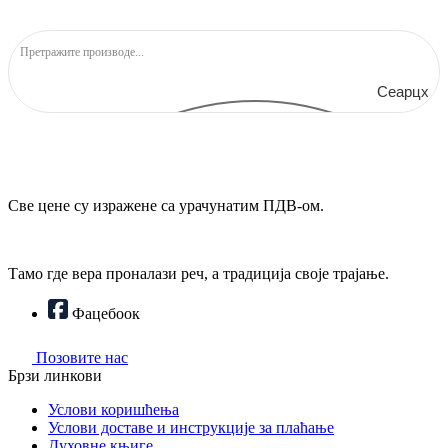
Сеарцх
Све цене су изражене са урачунатим ПДВ-ом.
Тамо где вера проналази реч, а традиција своје трајање.
Фацебоок
Позовите нас
Брзи линкови
Услови коришћења
Услови доставе и инструкције за плаћање
Духовне књиге