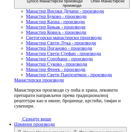
Цлосе Манастирски производи
Опен Манастирски
производи
Манастир Високи Дечани - производи
Манастир Буково - производи
Манастир Каона - производи
Манастир Брњак - производи
Манастир Ковиљ - производи
Светогорски манастирски производи
Манастир Свети Лука - производи
Манастир Поганово - производи
Манастир Свети Стефан - производи
Манастир Сопоћани - производи
Манастир Суково - производи
Манастир Фенек - производи
Манастир Свети Пантелејмон - производи
Манастирски производи
Манастирски производи су пића и храна, лековити
препарати направљени према традиционалној
рецептури као и иконе, бројанице, крстићи, тамјан и
сувенири.
Сазнајте више
Црквени производи