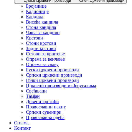
Цлосе Црквени производи
Опен Црквени производи
Бројанице
Кадионице
Кандила
Висећа кандила
Стона кандила
Чаша за кандило
Крстови
Стони крстови
Зидни крстови
Сетови за крштење
Опрема за венчање
Опрема за славу
Руски црквени производи
Српски црквени производи
Грчки црквени производи
Црквени производи из Јерусалима
Свећњаци
Тамјан
Дрвени крстићи
Православни накит
Српски сувенири
Православна одећа
О нама
Контакт