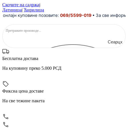
Скочите на садржај
Латиница
|
Ћирилица
онлајн куповине позовите:
069/5599-019
• За све информа
Сеарцх
Бесплатна достава
На куповину преко 5.000 РСД
Фиксна цена доставе
На све тежине пакета