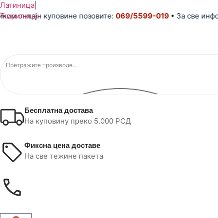
Латиница
|
м онлајн куповине позовите:
Ћирилица
069/5599-019
• За све инфор
Бесплатна достава
На куповину преко 5.000 РСД
Фиксна цена доставе
На све тежине пакета