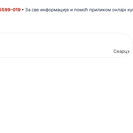
99-019
• За све информације и помоћ приликом онлајн купо
Сеарцх