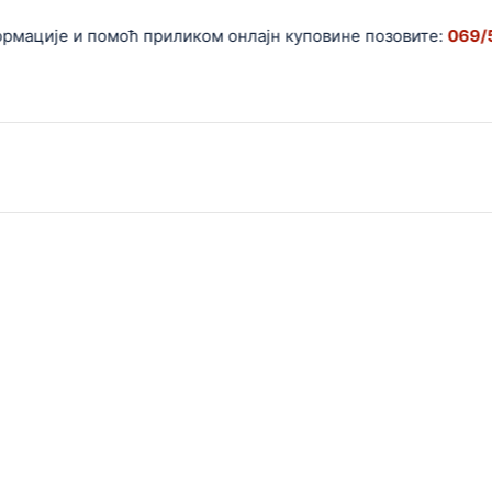
мације и помоћ приликом онлајн куповине позовите:
069/55