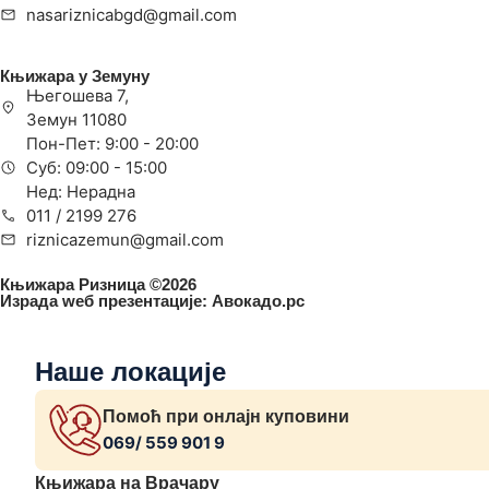
nasariznicabgd@gmail.com
Књижара у Земуну
Његошева 7,
Земун 11080
Пон-Пет: 9:00 - 20:00
Суб: 09:00 - 15:00
Нед: Нерадна
011 / 2199 276
riznicazemun@gmail.com
Књижара Ризница ©️2026
Израда wеб презентације:
Авокадо.рс
Наше локације
Помоћ при онлајн куповини
069/ 559 901 9
Књижара на Врачару