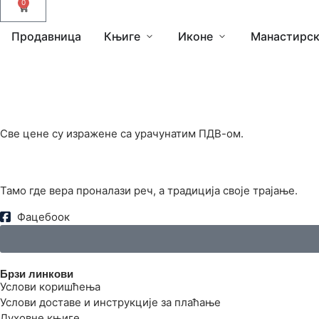
0
Продавница
Књиге
Иконе
Манастирск
Све цене су изражене са урачунатим ПДВ-ом.
Тамо где вера проналази реч, а традиција своје трајање.
Фацебоок
Брзи линкови
Услови коришћења
Услови доставе и инструкције за плаћање
Духовне књиге