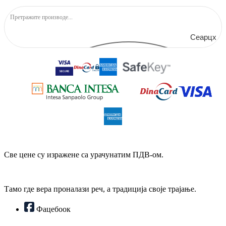
Сеарцх
Све цене су изражене са урачунатим ПДВ-ом.
Тамо где вера проналази реч, а традиција своје трајање.
Фацебоок