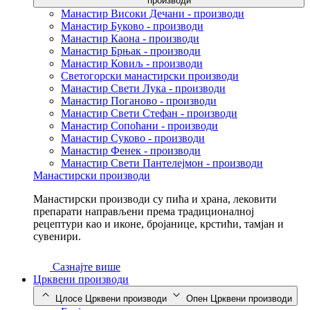
производи
Манастир Високи Дечани - производи
Манастир Буково - производи
Манастир Каона - производи
Манастир Брњак - производи
Манастир Ковиљ - производи
Светогорски манастирски производи
Манастир Свети Лука - производи
Манастир Поганово - производи
Манастир Свети Стефан - производи
Манастир Сопоћани - производи
Манастир Суково - производи
Манастир Фенек - производи
Манастир Свети Пантелејмон - производи
Манастирски производи
Манастирски производи су пића и храна, лековити
препарати направљени према традиционалној
рецептури као и иконе, бројанице, крстићи, тамјан и
сувенири.
Сазнајте више
Црквени производи
Цлосе Црквени производи
Опен Црквени производи