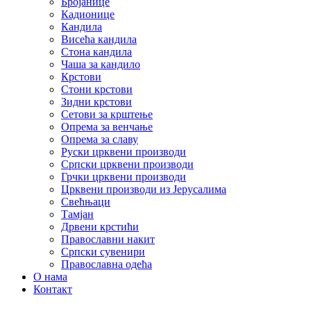
Бројанице
Кадионице
Кандила
Висећа кандила
Стона кандила
Чаша за кандило
Крстови
Стони крстови
Зидни крстови
Сетови за крштење
Опрема за венчање
Опрема за славу
Руски црквени производи
Српски црквени производи
Грчки црквени производи
Црквени производи из Јерусалима
Свећњаци
Тамјан
Дрвени крстићи
Православни накит
Српски сувенири
Православна одећа
О нама
Контакт