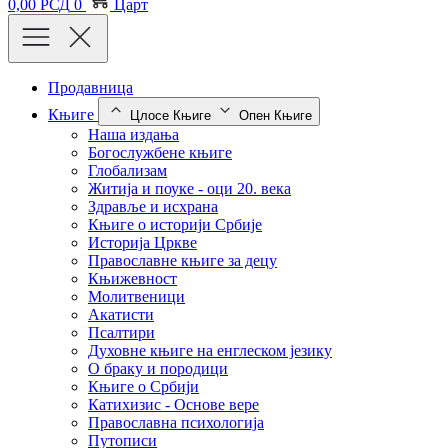
0,00
РСД
0
Царт
Продавница
Књиге
Цлосе Књиге
Опен Књиге
Наша издања
Богослужбене књиге
Глобализам
Житија и поуке - оци 20. века
Здравље и исхрана
Књиге о историји Србије
Историја Цркве
Православне књиге за децу
Књижевност
Молитвеници
Акатисти
Псалтири
Духовне књиге на енглеском језику
О браку и породици
Књиге о Србији
Катихизис - Основе вере
Православна психологија
Путописи