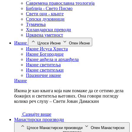
Савремена православна теологија
Библија - Свето Писмо
Свети оци - књиге
Српски духовници
Тумачења
Хиландарски преводи
Црквена уметност
Иконе
Цлосе Иконе
Опен Иконе
Иконе Исуса Христа
Иконе Богородице
Иконе анђела и арханђела
Иконе светитеља
Иконе светитељки
Празничне иконе
Иконе
Икона је као књига која нам помаже да се сетимо дела
божијих и светитеља његових. Она говори погледу
колико реч слуху – Свети Јован Дамаскин
Сазнајте више
Манастирски производи
Цлосе Манастирски производи
Опен Манастирски