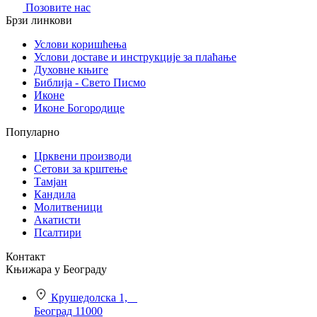
Позовите нас
Брзи линкови
Услови коришћења
Услови доставе и инструкције за плаћање
Духовне књиге
Библија - Свето Писмо
Иконе
Иконе Богородице
Популарно
Црквени производи
Сетови за крштење
Тамјан
Кандила
Молитвеници
Акатисти
Псалтири
Контакт
Књижара у Београду
Крушедолска 1,
Београд 11000