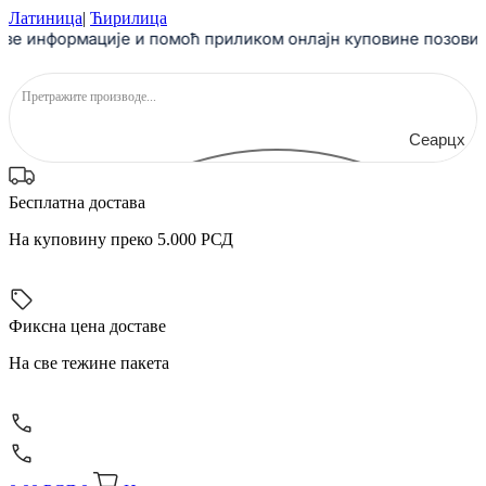
Скочите
Латиница
|
Ћирилица
на
ве информације и помоћ приликом онлајн куповине позовите
садржај
Сеарцх
Бесплатна достава
На куповину преко 5.000 РСД
Фиксна цена доставе
На све тежине пакета