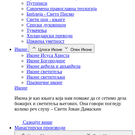
Путописи
Савремена православна теологија
Библија - Свето Писмо
Свети оци - књиге
Српски духовници
Тумачења
Хиландарски преводи
Црквена уметност
Иконе
Цлосе Иконе
Опен Иконе
Иконе Исуса Христа
Иконе Богородице
Иконе анђела и арханђела
Иконе светитеља
Иконе светитељки
Празничне иконе
Иконе
Икона је као књига која нам помаже да се сетимо дела
божијих и светитеља његових. Она говори погледу
колико реч слуху – Свети Јован Дамаскин
Сазнајте више
Манастирски производи