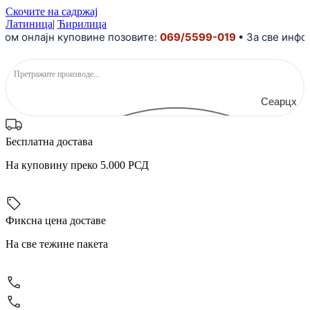
Скочите на садржај
Латиница
|
Ћирилица
ом онлајн куповине позовите:
069/5599-019
• За све инфор
Сеарцх
Бесплатна достава
На куповину преко 5.000 РСД
Фиксна цена доставе
На све тежине пакета