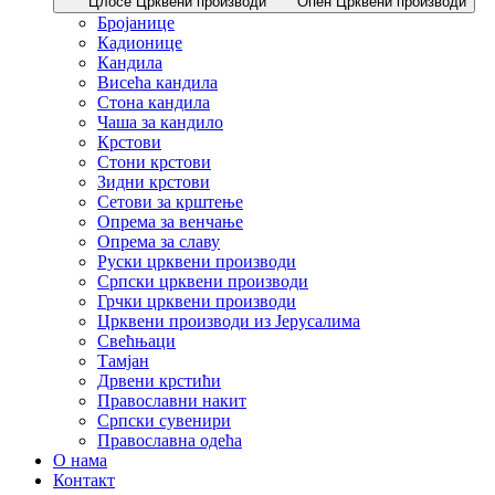
Цлосе Црквени производи
Опен Црквени производи
Бројанице
Кадионице
Кандила
Висећа кандила
Стона кандила
Чаша за кандило
Крстови
Стони крстови
Зидни крстови
Сетови за крштење
Опрема за венчање
Опрема за славу
Руски црквени производи
Српски црквени производи
Грчки црквени производи
Црквени производи из Јерусалима
Свећњаци
Тамјан
Дрвени крстићи
Православни накит
Српски сувенири
Православна одећа
О нама
Контакт