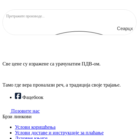
Сеарцх
Све цене су изражене са урачунатим ПДВ-ом.
Тамо где вера проналази реч, а традиција своје трајање.
Фацебоок
Позовите нас
Брзи линкови
Услови коришћења
Услови доставе и инструкције за плаћање
Духовне књиге