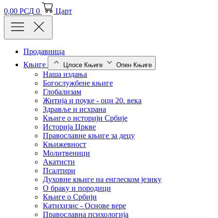
0,00
РСД
0
Царт
Продавница
Књиге
Цлосе Књиге
Опен Књиге
Наша издања
Богослужбене књиге
Глобализам
Житија и поуке - оци 20. века
Здравље и исхрана
Књиге о историји Србије
Историја Цркве
Православне књиге за децу
Књижевност
Молитвеници
Акатисти
Псалтири
Духовне књиге на енглеском језику
О браку и породици
Књиге о Србији
Катихизис - Основе вере
Православна психологија