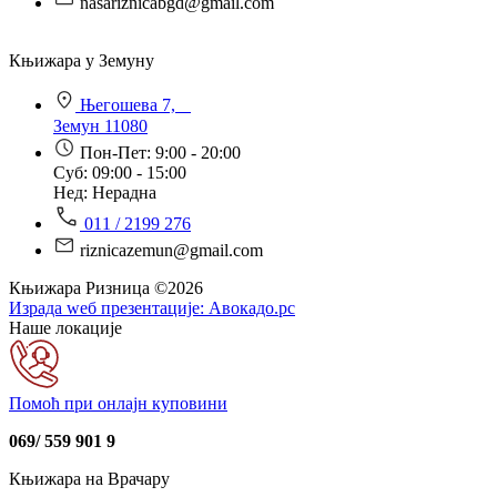
nasariznicabgd@gmail.com
Књижара у Земуну
Његошева 7,
Земун 11080
Пон-Пет: 9:00 - 20:00
Суб: 09:00 - 15:00
Нед: Нерадна
011 / 2199 276
riznicazemun@gmail.com
Књижара Ризница ©️2026
Израда wеб презентације:
Авокадо.рс
Наше локације
Помоћ при онлајн куповини
069/ 559 901 9
Књижара на Врачару