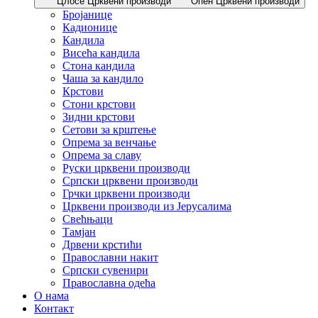
Цлосе Црквени производи
Опен Црквени производи
Бројанице
Кадионице
Кандила
Висећа кандила
Стона кандила
Чаша за кандило
Крстови
Стони крстови
Зидни крстови
Сетови за крштење
Опрема за венчање
Опрема за славу
Руски црквени производи
Српски црквени производи
Грчки црквени производи
Црквени производи из Јерусалима
Свећњаци
Тамјан
Дрвени крстићи
Православни накит
Српски сувенири
Православна одећа
О нама
Контакт