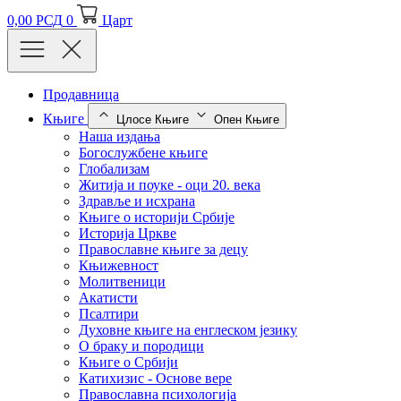
0,00
РСД
0
Царт
Продавница
Књиге
Цлосе Књиге
Опен Књиге
Наша издања
Богослужбене књиге
Глобализам
Житија и поуке - оци 20. века
Здравље и исхрана
Књиге о историји Србије
Историја Цркве
Православне књиге за децу
Књижевност
Молитвеници
Акатисти
Псалтири
Духовне књиге на енглеском језику
О браку и породици
Књиге о Србији
Катихизис - Основе вере
Православна психологија