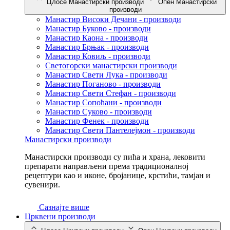
Цлосе Манастирски производи
Опен Манастирски
производи
Манастир Високи Дечани - производи
Манастир Буково - производи
Манастир Каона - производи
Манастир Брњак - производи
Манастир Ковиљ - производи
Светогорски манастирски производи
Манастир Свети Лука - производи
Манастир Поганово - производи
Манастир Свети Стефан - производи
Манастир Сопоћани - производи
Манастир Суково - производи
Манастир Фенек - производи
Манастир Свети Пантелејмон - производи
Манастирски производи
Манастирски производи су пића и храна, лековити
препарати направљени према традиционалној
рецептури као и иконе, бројанице, крстићи, тамјан и
сувенири.
Сазнајте више
Црквени производи