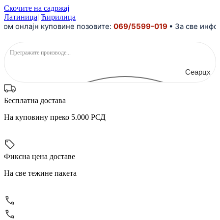
Скочите на садржај
Латиница
|
Ћирилица
ом онлајн куповине позовите:
069/5599-019
• За све инфор
Сеарцх
Бесплатна достава
На куповину преко 5.000 РСД
Фиксна цена доставе
На све тежине пакета