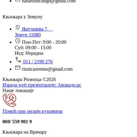
nasariznicabgd@gmail.com
Књижара у Земуну
Његошева 7,
Земун 11080
Пон-Пет: 9:00 - 20:00
Суб: 09:00 - 15:00
Нед: Нерадна
011 / 2199 276
riznicazemun@gmail.com
Књижара Ризница ©️2026
Израда wеб презентације:
Авокадо.рс
Наше локације
Помоћ при онлајн куповини
069/ 559 901 9
Књижара на Врачару