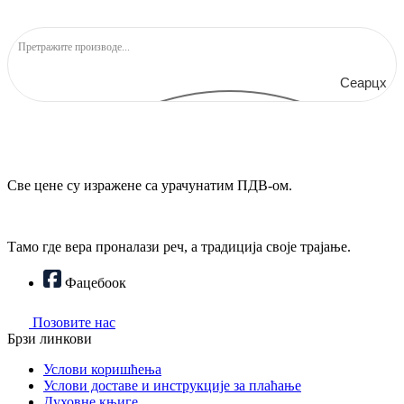
Сеарцх
Све цене су изражене са урачунатим ПДВ-ом.
Тамо где вера проналази реч, а традиција своје трајање.
Фацебоок
Позовите нас
Брзи линкови
Услови коришћења
Услови доставе и инструкције за плаћање
Духовне књиге