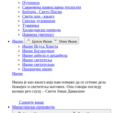
Путописи
Савремена православна теологија
Библија - Свето Писмо
Свети оци - књиге
Српски духовници
Тумачења
Хиландарски преводи
Црквена уметност
Иконе
Цлосе Иконе
Опен Иконе
Иконе Исуса Христа
Иконе Богородице
Иконе анђела и арханђела
Иконе светитеља
Иконе светитељки
Празничне иконе
Иконе
Икона је као књига која нам помаже да се сетимо дела
божијих и светитеља његових. Она говори погледу
колико реч слуху – Свети Јован Дамаскин
Сазнајте више
Манастирски производи