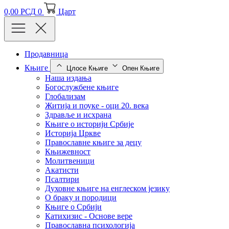
0,00
РСД
0
Царт
Продавница
Књиге
Цлосе Књиге
Опен Књиге
Наша издања
Богослужбене књиге
Глобализам
Житија и поуке - оци 20. века
Здравље и исхрана
Књиге о историји Србије
Историја Цркве
Православне књиге за децу
Књижевност
Молитвеници
Акатисти
Псалтири
Духовне књиге на енглеском језику
О браку и породици
Књиге о Србији
Катихизис - Основе вере
Православна психологија