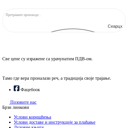
Сеарцх
Све цене су изражене са урачунатим ПДВ-ом.
Тамо где вера проналази реч, а традиција своје трајање.
Фацебоок
Позовите нас
Брзи линкови
Услови коришћења
Услови доставе и инструкције за плаћање
Духовне књиге