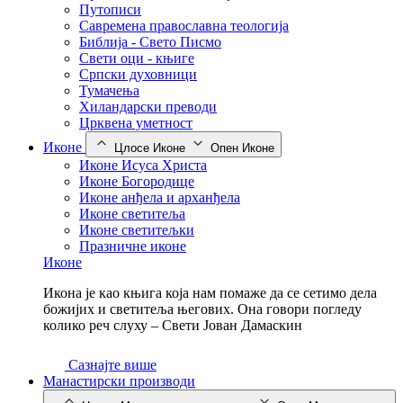
Путописи
Савремена православна теологија
Библија - Свето Писмо
Свети оци - књиге
Српски духовници
Тумачења
Хиландарски преводи
Црквена уметност
Иконе
Цлосе Иконе
Опен Иконе
Иконе Исуса Христа
Иконе Богородице
Иконе анђела и арханђела
Иконе светитеља
Иконе светитељки
Празничне иконе
Иконе
Икона је као књига која нам помаже да се сетимо дела
божијих и светитеља његових. Она говори погледу
колико реч слуху – Свети Јован Дамаскин
Сазнајте више
Манастирски производи