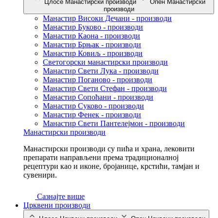
Цлосе Манастирски производи
Опен Манастирски
производи
Манастир Високи Дечани - производи
Манастир Буково - производи
Манастир Каона - производи
Манастир Брњак - производи
Манастир Ковиљ - производи
Светогорски манастирски производи
Манастир Свети Лука - производи
Манастир Поганово - производи
Манастир Свети Стефан - производи
Манастир Сопоћани - производи
Манастир Суково - производи
Манастир Фенек - производи
Манастир Свети Пантелејмон - производи
Манастирски производи
Манастирски производи су пића и храна, лековити
препарати направљени према традиционалној
рецептури као и иконе, бројанице, крстићи, тамјан и
сувенири.
Сазнајте више
Црквени производи