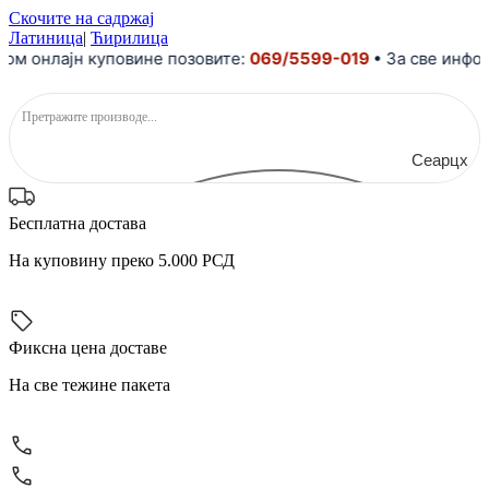
Скочите на садржај
Латиница
|
Ћирилица
м онлајн куповине позовите:
069/5599-019
• За све инфор
Сеарцх
Бесплатна достава
На куповину преко 5.000 РСД
Фиксна цена доставе
На све тежине пакета