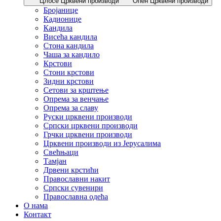
Цлосе Црквени производи
Опен Црквени производи
Бројанице
Кадионице
Кандила
Висећа кандила
Стона кандила
Чаша за кандило
Крстови
Стони крстови
Зидни крстови
Сетови за крштење
Опрема за венчање
Опрема за славу
Руски црквени производи
Српски црквени производи
Грчки црквени производи
Црквени производи из Јерусалима
Свећњаци
Тамјан
Дрвени крстићи
Православни накит
Српски сувенири
Православна одећа
О нама
Контакт