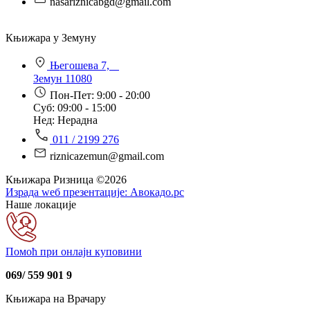
nasariznicabgd@gmail.com
Књижара у Земуну
Његошева 7,
Земун 11080
Пон-Пет: 9:00 - 20:00
Суб: 09:00 - 15:00
Нед: Нерадна
011 / 2199 276
riznicazemun@gmail.com
Књижара Ризница ©️2026
Израда wеб презентације:
Авокадо.рс
Наше локације
Помоћ при онлајн куповини
069/ 559 901 9
Књижара на Врачару