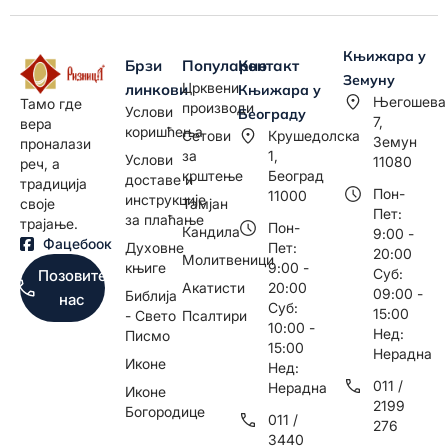
Књижара у
Брзи
Популарно
Контакт
Земуну
Црквени
линкови
Књижара у
Његошева
Тамо где
производи
Услови
Београду
7,
вера
коришћења
Сетови
Крушедолска
Земун
проналази
за
1,
Услови
11080
реч, а
крштење
Београд
доставе и
традиција
Пон-
11000
инструкције
Тамјан
своје
Пет:
за плаћање
трајање.
Пон-
Кандила
9:00 -
Фацебоок
Духовне
Пет:
20:00
Молитвеници
књиге
9:00 -
Суб:
Позовите
Акатисти
20:00
09:00 -
Библија
нас
Суб:
15:00
- Свето
Псалтири
10:00 -
Нед:
Писмо
15:00
Нерадна
Иконе
Нед:
011 /
Нерадна
Иконе
2199
Богородице
011 /
276
3440