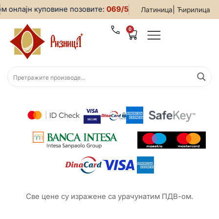
м онлајн куповине позовите:
069/5599-019
• За све информ
|
Латиница
Ћирилица
0
Све цене су изражене са урачунатим ПДВ-ом.