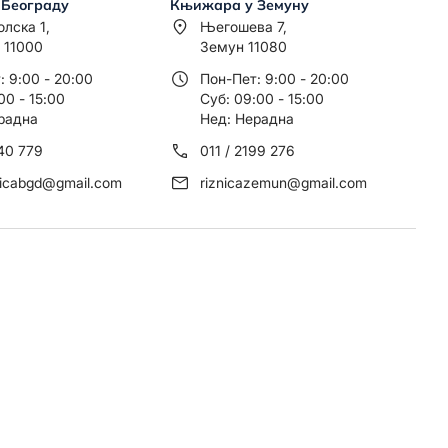
 Београду
Књижара у Земуну
олска 1,
Његошева 7,
 11000
Земун 11080
: 9:00 - 20:00
Пон-Пет: 9:00 - 20:00
00 - 15:00
Суб: 09:00 - 15:00
радна
Нед: Нерадна
440 779
011 / 2199 276
nicabgd@gmail.com
riznicazemun@gmail.com