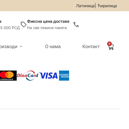
9/5599-019
• За све информације и помоћ приликом онлајн 
|
Латиница
Ћирилица
а
Фиксна цена доставе
 5.000 РСД
На све тежине пакета
0
оизводи
О нама
Контакт