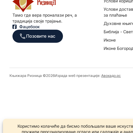
Услови кориш
Услови достав
за плаћање
Тамо где вера проналази реч, а
традиција своје трајање.
Духовне књиг
Фацебоок
Библија - Све
Позовите нас
Иконе
Иконе Богоро
Књижара Ризница ©️2026
Израда wеб презентације:
Авокадо.рс