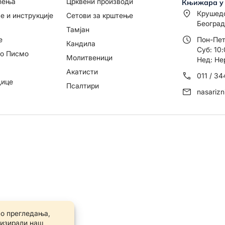
ћења
Црквени производи
Књижара у
Крушед
е и инструкције
Сетови за крштење
Београд
Тамјан
е
Пон-Пет
Кандила
Суб: 10:
то Писмо
Молитвеници
Нед: Не
Акатисти
011 / 3
дице
Псалтири
nasariz