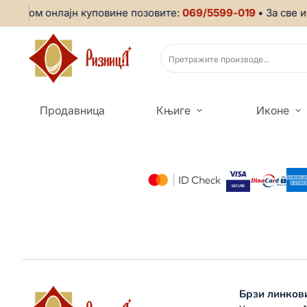
иликом онлајн куповине позовите:
069/5599-019
• За све и
Продавница
Књиге
Иконе
Брзи линков