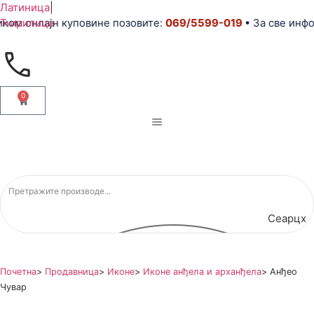
Латиница
|
ом онлајн куповине позовите:
Ћирилица
069/5599-019
• За све инфор
0
Сеарцх
Почетна
>
Продавница
>
Иконе
>
Иконе анђела и арханђела
>
Анђео
Чувар