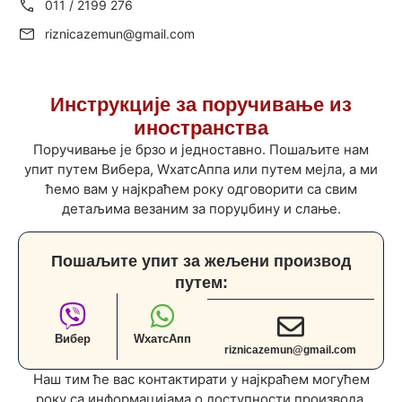
011 / 2199 276
riznicazemun@gmail.com
Инструкције за поручивање из
иностранства
Поручивање је брзо и једноставно. Пошаљите нам
упит путем Вибера, WхатсАппа или путем мејла, а ми
ћемо вам у најкраћем року одговорити са свим
детаљима везаним за поруџбину и слање.
Пошаљите упит за жељени производ
путем:
Вибер
WхатсАпп
riznicazemun@gmail.com
Наш тим ће вас контактирати у најкраћем могућем
року са информацијама о доступности производа,