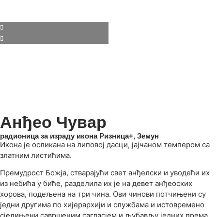
Анђео Чувар
радионица за израду икона Ризница+, Земун
Икона је осликана на липовој дасци, јајчаном темпером са
златним листићима.
Премудрост Божја, стварајући свет анђелски и уводећи их
из небића у биће, разделила их је на девет анђеоских
хорова, подељена на три чина. Ови чинови потчињени су
једни другима по хијерархији и службама и истовремено
сједињени савршеним сагласјем и љубављу једних према