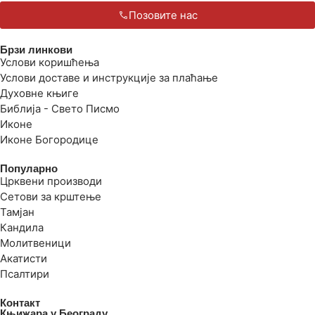
Позовите нас
Брзи линкови
Услови коришћења
Услови доставе и инструкције за плаћање
Духовне књиге
Библија - Свето Писмо
Иконе
Иконе Богородице
Популарно
Црквени производи
Сетови за крштење
Тамјан
Кандила
Молитвеници
Акатисти
Псалтири
Контакт
Књижара у Београду