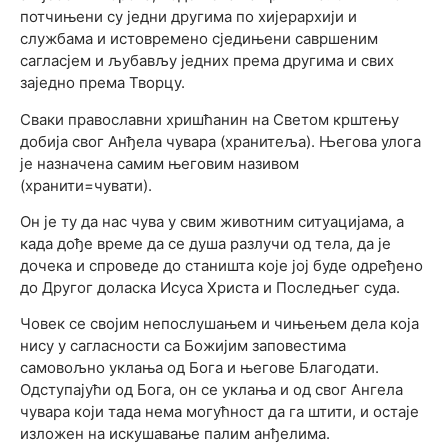
потчињени су једни другима по хијерархији и
службама и истовремено сједињени савршеним
сагласјем и љубављу једних према другима и свих
заједно према Творцу.
Сваки православни хришћанин на Светом крштењу
добија свог Анђела чувара (хранитеља). Његова улога
је назначена самим његовим називом
(хранити=чувати).
Он је ту да нас чува у свим животним ситуацијама, а
када дође време да се душа разлучи од тела, да је
дочека и спроведе до станишта које јој буде одређено
до Другог доласка Исуса Христа и Последњег суда.
Човек се својим непослушањем и чињењем дела која
нису у сагласности са Божијим заповестима
самовољно уклања од Бога и његове Благодати.
Одступајући од Бога, он се уклања и од свог Ангела
чувара који тада нема могућност да га штити, и остаје
изложен на искушавање палим анђелима.