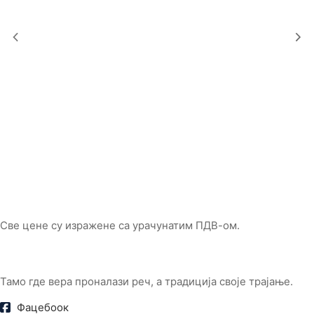
Све цене су изражене са урачунатим ПДВ-ом.
Тамо где вера проналази реч, а традиција своје трајање.
Фацебоок