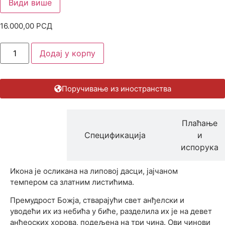
Види више
16.000,00
РСД
Додај у корпу
Поручивање из иностранства
Плаћање
Опис
Спецификација
и
производа
испорука
Икона је осликана на липовој дасци, јајчаном
темпером са златним листићима.
Премудрост Божја, стварајући свет анђелски и
уводећи их из небића у биће, разделила их је на девет
анђеоских хорова, подељена на три чина. Ови чинови