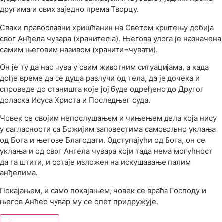
другима и свих заједно према Творцу.
Сваки православни хришћанин на Светом крштењу добија
свог Анђела чувара (хранитеља). Његова улога је назначена
самим његовим називом (хранити=чувати).
Он је ту да нас чува у свим животним ситуацијама, а када
дође време да се душа разлучи од тела, да је дочека и
спроведе до станишта које јој буде одређено до Другог
доласка Исуса Христа и Последњег суда.
Човек се својим непослушањем и чињењем дела која нису
у сагласности са Божијим заповестима самовољно уклања
од Бога и његове Благодати. Одступајући од Бога, он се
уклања и од свог Ангела чувара који тада нема могућност
да га штити, и остаје изложен на искушавање палим
анђелима.
Покајањем, и само покајањем, човек се враћа Господу и
његов Анћео чувар му се опет придружује.