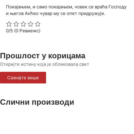
Покајањем, и само покајањем, човек се враћа Господу
и његов Анћео чувар му се опет придружује.
0/5
(0 Ревиеwс)
Прошлост у корицама
Откријте истину која је обликовала свет
Сазнајте више
Слични производи