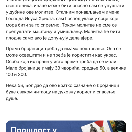
свештеника, иначе може бити опасно сам се упуштати
у дубине ове молитве. Сталним понављањем имена
Господа Исуса Христа, сам Господ улази у срце које
мора бити за то спремно. Током молитве не сме се
препуштати маштању и умишљању. Молитва ће бити
плодна само ако је допуњују дела вјере.
Према бројаници треба да имамо поштовање. Она се
може освештати и не треба је користити као украс.
Особа која их прави у исто време треба да се моли.
Мале бројанице имају 33 чворића, средње 50, а велике
100 и 300.
Нека би, Бог дао да ово кратко сазнање о бројаници
буде сваком читаоцу на духовну корист и спасење
душе.
Прошлост у