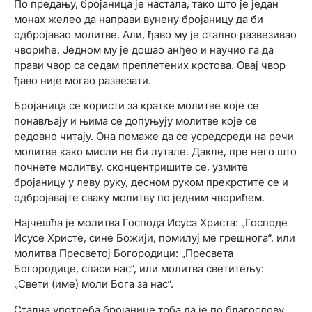
По предању, бројаница је настала, тако што је један
монах желео да направи вунену бројаницу да би
одбројавао молитве. Али, ђаво му је стално развезивао
чвориће. Једном му је дошао анђео и научио га да
прави чвор са седам преплетених крстова. Овај чвор
ђаво није могао развезати.
Бројаница се користи за кратке молитве које се
понављају и њима се допуњују молитве које се
редовно читају. Она помаже да се усредсреди на речи
молитве како мисли не би лутале. Дакле, пре него што
почнете молитву, сконцентришите се, узмите
бројаницу у леву руку, десном руком прекрстите се и
одбројавајте сваку молитву по једним чворићем.
Најчешћа је молитва Господа Исуса Христа: „Господе
Исусе Христе, сине Божији, помилуј ме грешнога“, или
молитва Пресветој Богородици: „Пресвета
Богородице, спаси нас“, или молитва светитељу:
„Свети (име) моли Бога за нас“.
Стална употреба бројанице трба да је по благослову