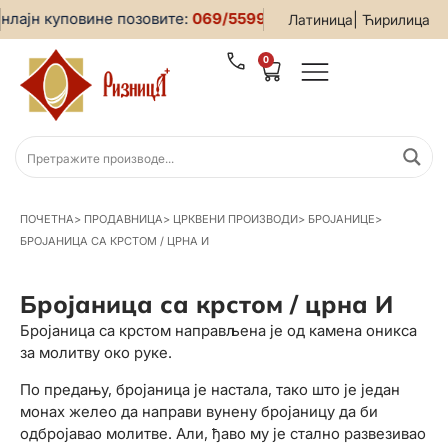
лајн куповине позовите:
069/5599-019
• За све информациј
|
Латиница
Ћирилица
0
ПОЧЕТНА
>
ПРОДАВНИЦА
>
ЦРКВЕНИ ПРОИЗВОДИ
>
БРОЈАНИЦЕ
>
БРОЈАНИЦА СА КРСТОМ / ЦРНА И
Бројаница са крстом / црна И
Бројаница са крстом направљена је од камена оникса
за молитву око руке.
По предању, бројаница је настала, тако што је један
монах желео да направи вунену бројаницу да би
одбројавао молитве. Али, ђаво му је стално развезивао