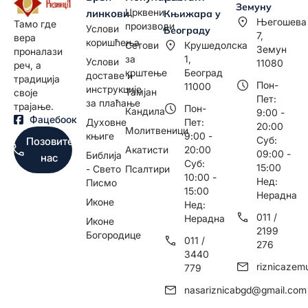
Земуну
Црквени
линкови
Књижара у
Његошева
Тамо где
производи
Услови
Београду
7,
вера
коришћења
Сетови
Крушедолска
Земун
проналази
за
1,
Услови
11080
реч, а
крштење
Београд
доставе и
традиција
Пон-
11000
инструкције
Тамјан
своје
Пет:
за плаћање
трајање.
Пон-
Кандила
9:00 -
Фацебоок
Духовне
Пет:
20:00
Молитвеници
књиге
9:00 -
Суб:
Позовите
Акатисти
20:00
09:00 -
Библија
нас
Суб:
15:00
- Свето
Псалтири
10:00 -
Нед:
Писмо
15:00
Нерадна
Иконе
Нед:
011 /
Нерадна
Иконе
2199
Богородице
011 /
276
3440
riznicaze
779
nasariznicabgd@gmail.com