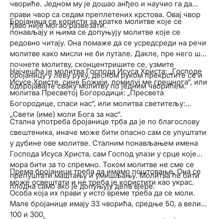
чвориће. Једном му је дошао анђео и научио га да
прави чвор са седам преплетених крстова. Овај чвор
Бројаница се користи за кратке молитве које се
ђаво није могао развезати.
понављају и њима се допуњују молитве које се
редовно читају. Она помаже да се усредсреди на речи
молитве како мисли не би лутале. Дакле, пре него што
почнете молитву, сконцентришите се, узмите
Најчешћа је молитва Господа Исуса Христа: „Господе
бројаницу у леву руку, десном руком прекрстите се и
Исусе Христе, сине Божији, помилуј ме грешнога“, или
одбројавајте сваку молитву по једним чворићем.
молитва Пресветој Богородици: „Пресвета
Богородице, спаси нас“, или молитва светитељу:
„Свети (име) моли Бога за нас“.
Стална употреба бројанице трба да је по благослову
свештеника, иначе може бити опасно сам се упуштати
у дубине ове молитве. Сталним понављањем имена
Господа Исуса Христа, сам Господ улази у срце које
мора бити за то спремно. Током молитве не сме се
Према бројаници треба да имамо поштовање. Она се
препуштати маштању и умишљању. Молитва ће бити
може освештати и не треба је користити као украс.
плодна само ако је допуњују дела вјере.
Особа која их прави у исто време треба да се моли.
Мале бројанице имају 33 чворића, средње 50, а велике
100 и 300.