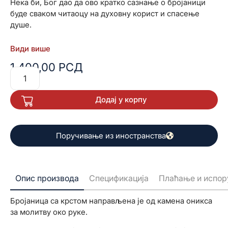
Нека би, Бог дао да ово кратко сазнање о бројаници
буде сваком читаоцу на духовну корист и спасење
душе.
Види више
1.400,00
РСД
Додај у корпу
Поручивање из иностранства
Опис производа
Спецификација
Плаћање и испор
Бројаница са крстом направљена је од камена оникса
за молитву око руке.