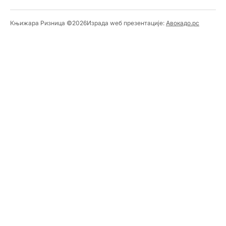
Књижара Ризница ©️2026
Израда wеб презентације:
Авокадо.рс