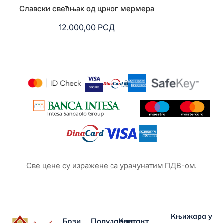
Славски свећњак од црног мермера
Славски 
12.000,00
РСД
9.
Све цене су изражене са урачунатим ПДВ-ом.
Књижара у
Брзи
Популарно
Контакт