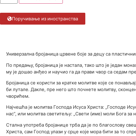
Поручивање из иностранства
Опис 
Универзална бројаница црвене боје за децу са пластичн
По предању, бројаница је настала, тако што је један мон
му је дошао анђео и научио га да прави чвор са седам пр
Бројаница се користи за кратке молитве које се понавља
би лутале. Дакле, пре него што почнете молитву, сконцен
чворићем.
Најчешћа је молитва Господа Исуса Христа: „Господе Ису
нас“, или молитва светитељу: „Свети (име) моли Бога за н
Стална употреба бројанице трба да је по благослову св
Христа, сам Господ улази у срце које мора бити за то с