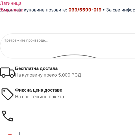
Латиница
|
нлајн куповине позовите:
Ћирилица
069/5599-019
• За све информаци
Бесплатна достава
На куповину преко 5.000 РСД
Фиксна цена доставе
На све тежине пакета