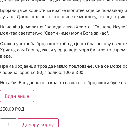
Бројаница се користи за кратке молитве које се понављају 
лутале. Дакле, пре него што почнете молитву, сконцентриши
Најчешћа је молитва Господа Исуса Христа: "Господе Исусе 
молитва светитељу: "Свети (име) моли Бога за нас".
Стална употреба бројанице трба да је по благослову свеш
Христа, сам Господ улази у срце које мора бити за то спр
вјере.
Према бројаници трба да имамо поштовање. Она се може осве
чворића, средње 50, а велике 100 и 300.
Нека би, Бог дао да ово кратко сазнање о бројаници буде с
Види више
250,00
РСД
Додај у корпу