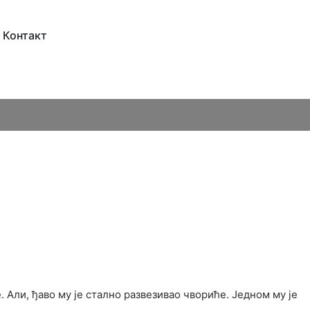
Контакт
. Али, ђаво му је стално развезивао чвориће. Једном му је