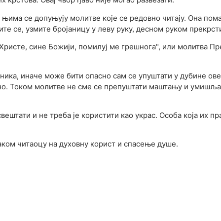
и њима се допуњују молитве које се редовно читају. Она по
те се, узмите бројаницу у леву руку, десном руком прекрсти
Христе, сине Божији, помилуј ме грешнога", или молитва Пр
теника, иначе може бити опасно сам се упуштати у дубине 
емно. Током молитве не сме се препуштати маштању и умишља
штати и не треба је користити као украс. Особа која их пр
ваком читаоцу на духовну корист и спасење душе.