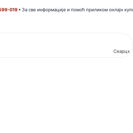
019
• За све информације и помоћ приликом онлајн куповине
Сеарцх