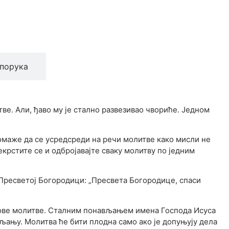
порука
тве. Али, ђаво му је стално развезивао чвориће. Једном
помаже да се усредсреди на речи молитве како мисли не
екрстите се и одбројавајте сваку молитву по једним
 Пресветој Богородици: „Пресвета Богородице, спаси
е ове молитве. Сталним понављањем имена Господа Исуса
љању. Молитва ће бити плодна само ако је допуњују дела