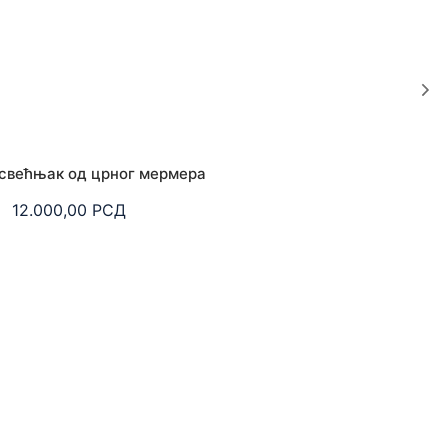
свећњак од црног мермера
12.000,00
РСД