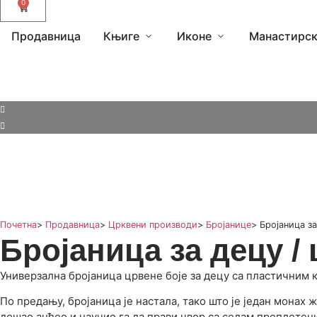
0
Продавница
Књиге
Иконе
Манастирск
Почетна
>
Продавница
>
Црквени производи
>
Бројанице
>
Бројаница за
Бројаница за децу /
Универзална бројаница црвене боје за децу са пластичним 
По предању, бројаница је настала, тако што је један монах 
дошао анђео и научио га да прави чвор са седам преплетених