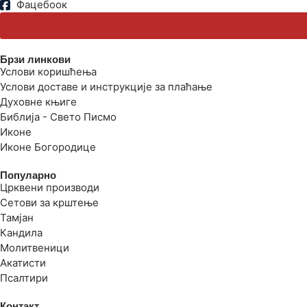
Фацебоок
Брзи линкови
Услови коришћења
Услови доставе и инструкције за плаћање
Духовне књиге
Библија - Свето Писмо
Иконе
Иконе Богородице
Популарно
Црквени производи
Сетови за крштење
Тамјан
Кандила
Молитвеници
Акатисти
Псалтири
Контакт