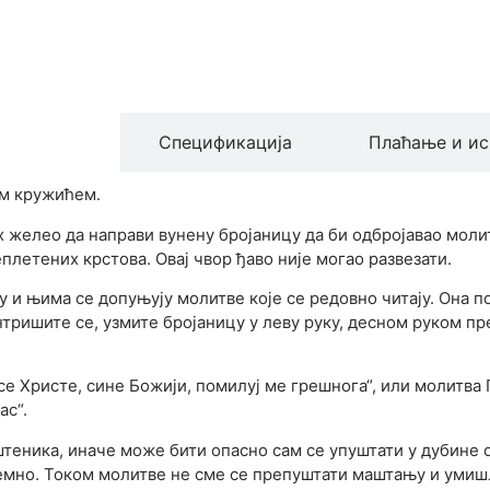
производа
Спецификација
Плаћање и ис
им кружићем.
ах желео да направи вунену бројаницу да би одбројавао моли
еплетених крстова. Овај чвор ђаво није могао развезати.
ју и њима се допуњују молитве које се редовно читају. Она 
тришите се, узмите бројаницу у леву руку, десном руком пр
се Христе, сине Божији, помилуј ме грешнога“, или молитва
ас“.
ештеника, иначе може бити опасно сам се упуштати у дубин
премно. Током молитве не сме се препуштати маштању и умиш