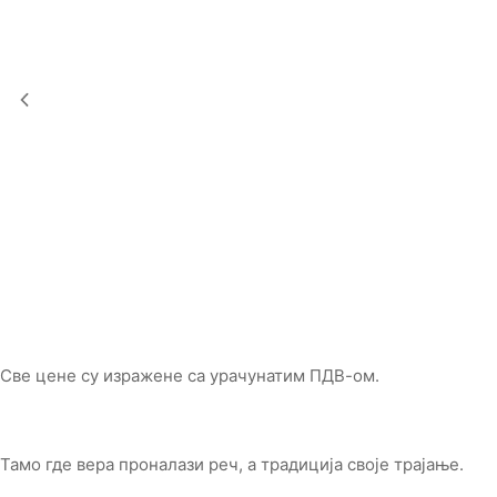
Све цене су изражене са урачунатим ПДВ-ом.
Тамо где вера проналази реч, а традиција своје трајање.