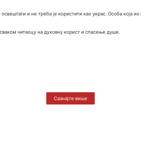
свештати и не треба је користити као украс. Особа која их
 сваком читаоцу на духовну корист и спасење душе.
Сазнајте више