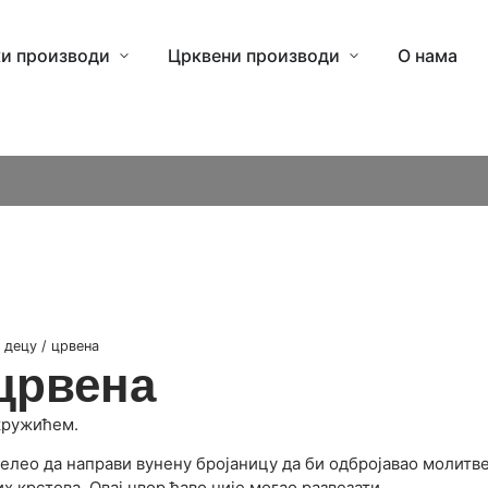
и производи
Црквени производи
О нама
 децу / црвена
 црвена
кружићем.
желео да направи вунену бројаницу да би одбројавао молитве
 крстова. Овај чвор ђаво није могао развезати.