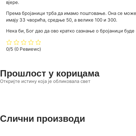
вјере.
Према бројаници трба да имамо поштовање. Она се може о
имају 33 чворића, средње 50, а велике 100 и 300.
Нека би, Бог дао да ово кратко сазнање о бројаници буде
0/5
(0 Ревиеwс)
Прошлост у корицама
Откријте истину која је обликовала свет
Слични производи