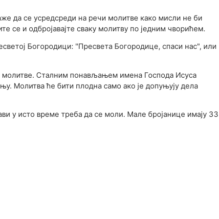
маже да се усредсреди на речи молитве како мисли не би
те се и одбројавајте сваку молитву по једним чворићем.
есветој Богородици: "Пресвета Богородице, спаси нас", или
ове молитве. Сталним понављањем имена Господа Исуса
њу. Молитва ће бити плодна само ако је допуњују дела
ави у исто време треба да се моли. Мале бројанице имају 33