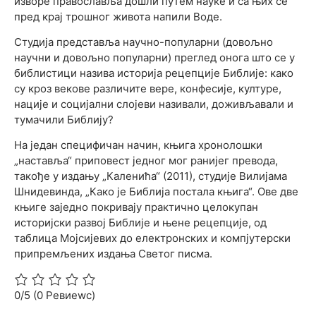
изворе православља дошли путем науке и са њих се
пред крај трошног живота напили Воде.
Студија представља научно-популарни (довољно
научни и довољно популарни) преглед онога што се у
библистици назива историја рецепције Библије: како
су кроз векове различите вере, конфесије, културе,
нације и социјални слојеви називали, доживљавали и
тумачили Библију?
На један специфичан начин, књига хронолошки
„наставља“ приповест једног мог ранијег превода,
такође у издању „Каленића“ (2011), студије Вилијама
Шнидевинда, „Како је Библија постала књига“. Ове две
књиге заједно покривају практично целокупан
историјски развој Библије и њене рецепције, од
таблица Мојсијевих до електронских и компјутерски
припремљених издања Светог писма.
0/5
(0 Ревиеwс)