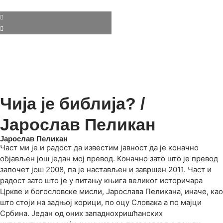
Чија је библија? /
Јарослав Пеликан
Јарослав Пеликан
Част ми је и радост да известим јавност да је коначно
објављен још један мој превод. Коначно зато што је превод
започет још 2008, па је настављен и завршен 2011. Част и
радост зато што је у питању књига великог историчара
Цркве и богословске мисли, Јарослава Пеликана, иначе, као
што стоји на задњој корици, по оцу Словака а по мајци
Србина. Један од оних западнохришћанских