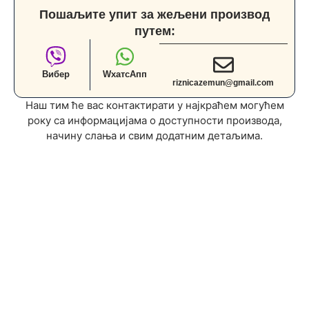
Пошаљите упит за жељени производ
путем:
Вибер
WхатсАпп
riznicazemun@gmail.com
Наш тим ће вас контактирати у најкраћем могућем
року са информацијама о доступности производа,
начину слања и свим додатним детаљима.