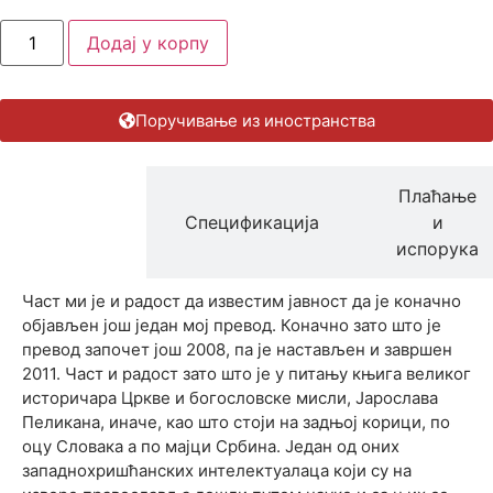
Додај у корпу
Поручивање из иностранства
Плаћање
Опис
Спецификација
и
производа
испорука
Част ми је и радост да известим јавност да је коначно
објављен још један мој превод. Коначно зато што је
превод започет још 2008, па је настављен и завршен
2011. Част и радост зато што је у питању књига великог
историчара Цркве и богословске мисли, Јарослава
Пеликана, иначе, као што стоји на задњој корици, по
оцу Словака а по мајци Србина. Један од оних
западнохришћанских интелектуалаца који су на