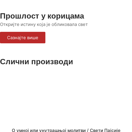
Прошлост у корицама
Откријте истину која је обликовала свет
Сазнајте више
Слични производи
О умној или унутрашњој молитви / Свети Пајсије