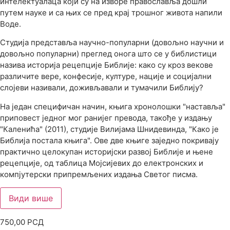
интелектуалаца који су на изворе православља дошли
путем науке и са њих се пред крај трошног живота напили
Воде.
Студија представља научно-популарни (довољно научни и
довољно популарни) преглед онога што се у библистици
назива историја рецепције Библије: како су кроз векове
различите вере, конфесије, културе, нације и социјални
слојеви називали, доживљавали и тумачили Библију?
На један специфичан начин, књига хронолошки "наставља"
приповест једног мог ранијег превода, такође у издању
"Каленића" (2011), студије Вилијама Шнидевинда, "Како је
Библија постала књига". Ове две књиге заједно покривају
практично целокупан историјски развој Библије и њене
рецепције, од таблица Мојсијевих до електронских и
компјутерски припремљених издања Светог писма.
Види више
750,00
РСД