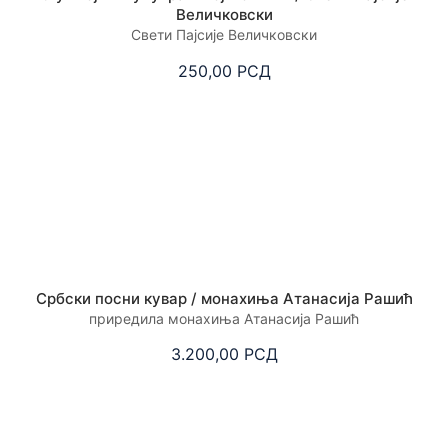
Величковски
Свети Пајсије Величковски
250,00
РСД
Србски посни кувар / монахиња Атанасија Рашић
приредила монахиња Атанасија Рашић
3.200,00
РСД