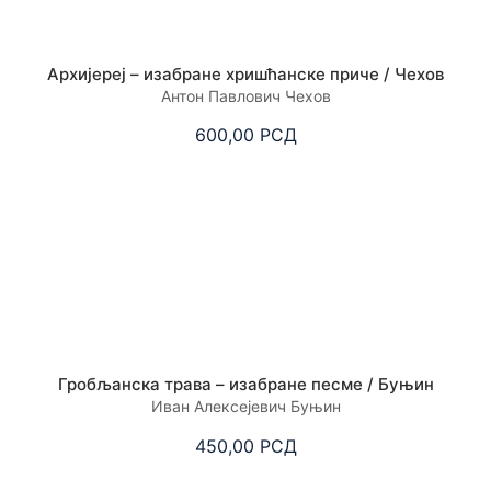
Архијереј – изабране хришћанске приче / Чехов
Антон Павлович Чехов
600,00
РСД
Гробљанска трава – изабране песме / Буњин
Иван Алексејевич Буњин
450,00
РСД