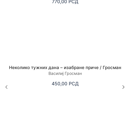
770,00
РСД
Неколико тужних дана – изабране приче / Гросман
Василиј Гросман
450,00
РСД