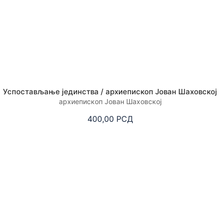
Успостављање јединства / архиепископ Јован Шаховској
архиепископ Јован Шаховској
400,00
РСД