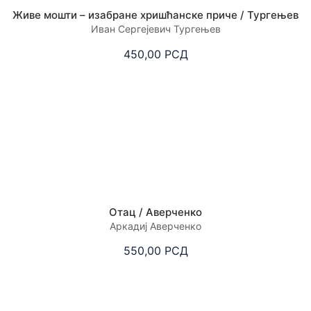
Живе мошти – изабране хришћанске приче / Тургењев
Иван Сергејевич Тургењев
450,00
РСД
Отац / Аверченко
Аркадиј Аверченко
550,00
РСД