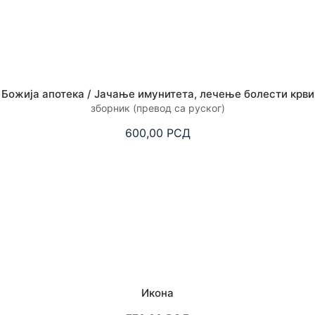
Божија апотека / Јачање имунитета, лечење болести крви
зборник (превод са руског)
600,00
РСД
Икона