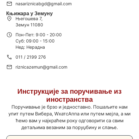
nasariznicabgd@gmail.com
Књижара у Земуну
Његошева 7,
Земун 11080
Пон-Пет: 9:00 - 20:00
Суб: 09:00 - 15:00
Нед: Нерадна
011 / 2199 276
riznicazemun@gmail.com
Инструкције за поручивање из
иностранства
Поручивање је брзо и једноставно. Пошаљите нам
упит путем Вибера, WхатсАппа или путем мејла, а ми
ћемо вам у најкраћем року одговорити са свим
детаљима везаним за поруџбину и слање.