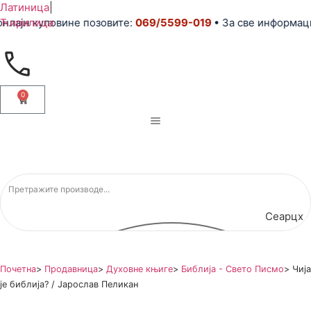
Латиница
|
ајн куповине позовите:
Ћирилица
069/5599-019
• За све информације
0
Сеарцх
Почетна
>
Продавница
>
Духовне књиге
>
Библија - Свето Писмо
>
Чија
је библија? / Јарослав Пеликан