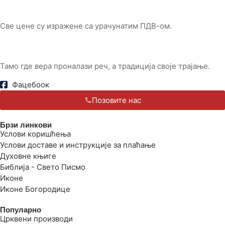
Све цене су изражене са урачунатим ПДВ-ом.
Тамо где вера проналази реч, а традиција своје трајање.
Фацебоок
Позовите нас
Брзи линкови
Услови коришћења
Услови доставе и инструкције за плаћање
Духовне књиге
Библија - Свето Писмо
Иконе
Иконе Богородице
Популарно
Црквени производи