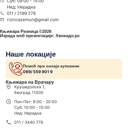
Суб: 09:00 - 15:00
Нед: Нерадна
011 / 2199 276
riznicazemun@gmail.com
Књижара Ризница ©️2026
Израда wеб презентације:
Авокадо.рс
Наше локације
Помоћ при онлајн куповини
069/ 559 901 9
Књижара на Врачару
Крушедолска 1,
Београд 11000
Пон-Пет: 9:00 - 20:00
Суб: 10:00 - 15:00
Нед: Нерадна
011 / 3440 779